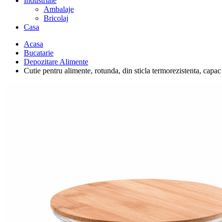
Industriale
Ambalaje
Bricolaj
Casa
Acasa
Bucatarie
Depozitare Alimente
Cutie pentru alimente, rotunda, din sticla termorezistenta, ca