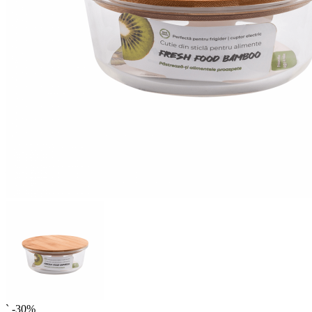
`
-30%