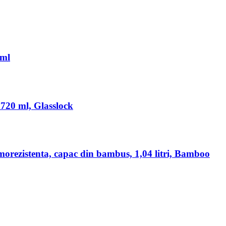
0ml
, 720 ml, Glasslock
rmorezistenta, capac din bambus, 1,04 litri, Bamboo