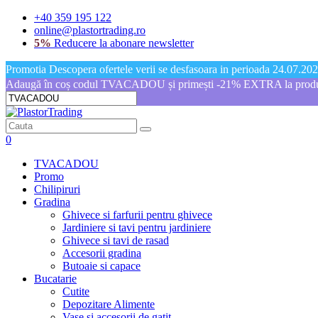
+40 359 195 122
online@plastortrading.ro
5%
Reducere la abonare newsletter
Promotia Descopera ofertele verii se desfasoara in perioada 24.07.2026
Adaugă în coș codul TVACADOU și primești -21% EXTRA la produs
0
TVACADOU
Promo
Chilipiruri
Gradina
Ghivece si farfurii pentru ghivece
Jardiniere si tavi pentru jardiniere
Ghivece si tavi de rasad
Accesorii gradina
Butoaie si capace
Bucatarie
Cutite
Depozitare Alimente
Vase si accesorii de gatit