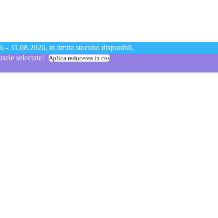
 - 31.08.2026, in limita stocului disponibil.
ele selectate!
Aplica reducerea in cos