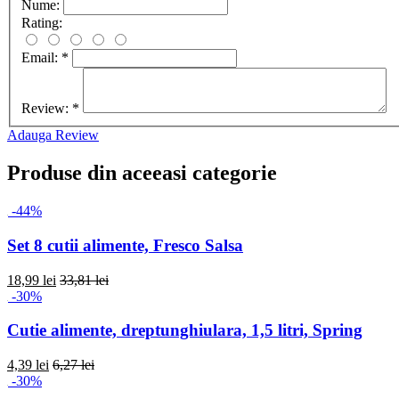
Nume:
Rating:
Email:
*
Review:
*
Adauga Review
Produse din aceeasi categorie
-44%
Set 8 cutii alimente, Fresco Salsa
18,99 lei
33,81 lei
-30%
Cutie alimente, dreptunghiulara, 1,5 litri, Spring
4,39 lei
6,27 lei
-30%