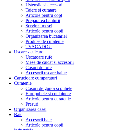
Ustensile si accesorii
Taiere si curatare
Articole pentru copt
Prepararea bauturii
Servirea mesei
Articole pentru copii
Organizarea bucatariei
Produse de curatenie
TVACADOU
Uscare - calcare
Uscatoare rufe
Mese de calcat si accesorii
Cosuri de rufe
Accesorii uscare haine
Carucioare cumparaturi
Curatenie
Cosuri de gunoi si pubele
Europubele si containere
Articole pentru curatenie
Presuri
Organizarea casei
Baie
Accesorii baie
Articole pentru copii