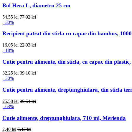
Bol Hera L, diametru 25 cm
54,55 lei
77,92 lei
-30%
Recipient patrat din sticla cu capac din bambus, 100
16,05 lei
22,93 lei
-18%
Cutie pentru alimente, din sticla, cu capac din plastic
32,25 lei
39,10 lei
-30%
Cutie pentru alimente, dreptunghiulara, din sticla te
25,58 lei
36,54 lei
-63%
Cutie alimente, dreptunghiulara, 710 ml, Merienda
2,40 lei
6,43 lei