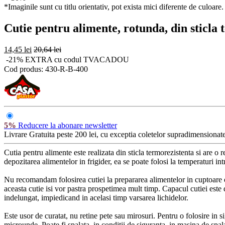
*Imaginile sunt cu titlu orientativ, pot exista mici diferente de culoare.
Cutie pentru alimente, rotunda, din sticl
14,45 lei
20,64 lei
-21% EXTRA cu codul TVACADOU
Cod produs:
430-R-B-400
5%
Reducere la abonare newsletter
Livrare Gratuita
peste 200 lei, cu exceptia coletelor supradimensionate
Cutia pentru alimente este realizata din sticla termorezistenta si are o 
depozitarea alimentelor in frigider, ea se poate folosi la temperaturi 
Nu recomandam folosirea cutiei la prepararea alimentelor in cuptoare el
aceasta cutie isi vor pastra prospetimea mult timp. Capacul cutiei este d
indelungat, impiedicand in acelasi timp varsarea lichidelor.
Este usor de curatat, nu retine pete sau mirosuri. Pentru o folosire in
microunde. Poate fi spalata, in conditii de siguranta, in masina de spal