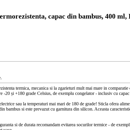
a termorezistenta, capac din bambus, 400 ml
.
rezistenta termica, mecanica si la zgarieturi mult mai mare in comparatie c
intre -20 și +180 grade Celsius, de exemplu congelator - inclusiv cu capa
ectrice sau la temperaturi mai mari de 180 de grade! Sticla ofera aliment
in bambus si este prevazut cu garnitura din silicon. Aceasta caracteristic
 siguranta si de durata recomandam evitarea socurilor termice - de exempl
at vase.