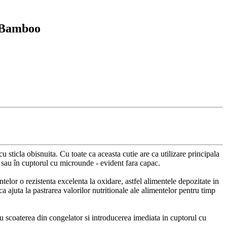
, Bamboo
u sticla obisnuita. Cu toate ca aceasta cutie are ca utilizare principala
c sau în cuptorul cu microunde - evident fara capac.
elor o rezistenta excelenta la oxidare, astfel alimentele depozitate in
a ajuta la pastrarea valorilor nutritionale ale alimentelor pentru timp
u scoaterea din congelator si introducerea imediata in cuptorul cu