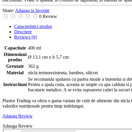
Share:
Adauga la favorite
0 Review
Caracteristici produs
Descriere
Reviews
(0)
Capacitate
400 ml
Dimensiuni
Ø 13,1 cm x h 5,7 cm
produs
Greutate
362 g
Material
sticla termorezistenta, bambus, silicon
Se recomanda spalarea cu partea moale a buretelui si deterg
Instructiuni
Pentru a spala cutia, aceasta se umple cu apa calduta si p
bucatarie metalice. A se evita supunerea cutiei la socuri
Plastor Trading va ofera o gama variata de cutii de alimente din sticla t
valorilor nutriționale pentru timp indelungat.
Adauga Review
Adauga Review