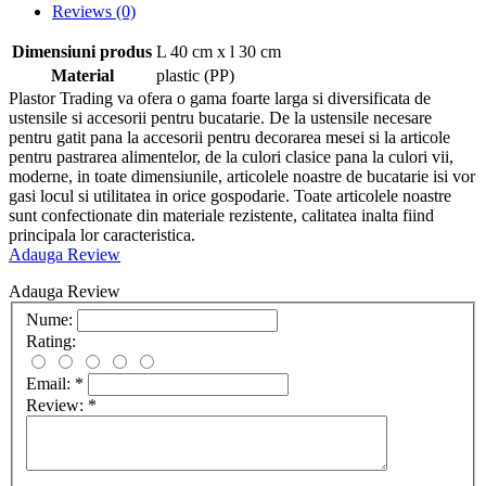
Reviews
(0)
Dimensiuni produs
L 40 cm x l 30 cm
Material
plastic (PP)
Plastor Trading va ofera o gama foarte larga si diversificata de
ustensile si accesorii pentru bucatarie. De la ustensile necesare
pentru gatit pana la accesorii pentru decorarea mesei si la articole
pentru pastrarea alimentelor, de la culori clasice pana la culori vii,
moderne, in toate dimensiunile, articolele noastre de bucatarie isi vor
gasi locul si utilitatea in orice gospodarie. Toate articolele noastre
sunt confectionate din materiale rezistente, calitatea inalta fiind
principala lor caracteristica.
Adauga Review
Adauga Review
Nume:
Rating:
Email:
*
Review:
*