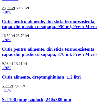
23,95 lei
50,58 lei
-30%
Cutie pentru alimente, din sticla termorezistenta,
capac din plastic cu supapa, 950 ml, Fresh Micro
16,59 lei
23,70 lei
-30%
Cutie pentru alimente, din sticla termorezistenta,
capac din plastic cu supapa, 370 ml, Fresh Micro
9,53 lei
13,61 lei
-20%
Cutie alimente, dreptunghiulara, 1,2 litri
5,99 lei
7,49 lei
-51%
Set 100 pungi ziplock, 240x380 mm