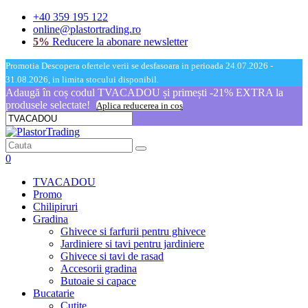
+40 359 195 122
online@plastortrading.ro
5%
Reducere la abonare newsletter
Promotia Descopera ofertele verii se desfasoara in perioada 24.07.2026 -
31.08.2026, in limita stocului disponibil.
Adaugă în coș codul TVACADOU și primești -21% EXTRA la
produsele selectate!
Aplica reducerea in cos
0
TVACADOU
Promo
Chilipiruri
Gradina
Ghivece si farfurii pentru ghivece
Jardiniere si tavi pentru jardiniere
Ghivece si tavi de rasad
Accesorii gradina
Butoaie si capace
Bucatarie
Cutite