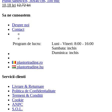
Pungi sandwich, 30x40 cm, 100 buc
10,18 lei
12,72 lei
Sa ne cunoastem
Despre noi
Contact
Program de lucru:
Luni - Vineri: 8:00 - 16:00
Sambata: inchis
Duminica: inchis
plastortrading.ro
plastortrading.hu
Servicii clienti
Livrare & Returnare
Politica de Confidenţialitate
Termeni & Conditii
Cookie
ANPC
S.O.L.