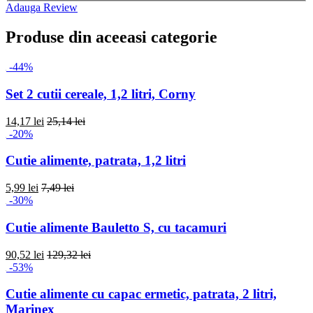
Adauga Review
Produse din aceeasi categorie
-44%
Set 2 cutii cereale, 1,2 litri, Corny
14,17 lei
25,14 lei
-20%
Cutie alimente, patrata, 1,2 litri
5,99 lei
7,49 lei
-30%
Cutie alimente Bauletto S, cu tacamuri
90,52 lei
129,32 lei
-53%
Cutie alimente cu capac ermetic, patrata, 2 litri,
Marinex