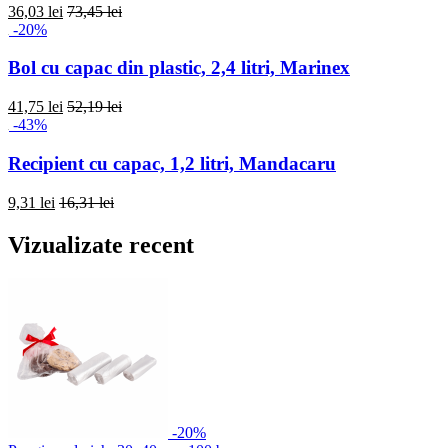
36,03 lei
73,45 lei
-20%
Bol cu capac din plastic, 2,4 litri, Marinex
41,75 lei
52,19 lei
-43%
Recipient cu capac, 1,2 litri, Mandacaru
9,31 lei
16,31 lei
Vizualizate recent
-20%