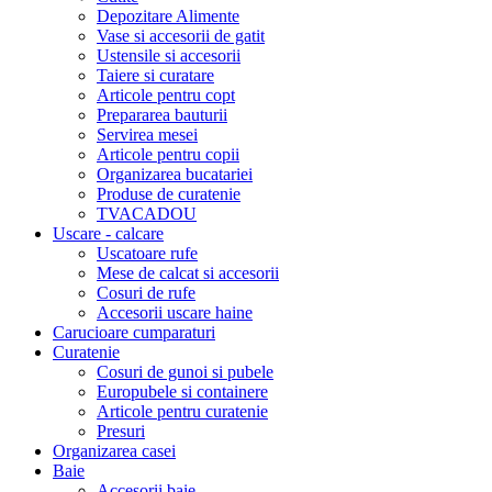
Depozitare Alimente
Vase si accesorii de gatit
Ustensile si accesorii
Taiere si curatare
Articole pentru copt
Prepararea bauturii
Servirea mesei
Articole pentru copii
Organizarea bucatariei
Produse de curatenie
TVACADOU
Uscare - calcare
Uscatoare rufe
Mese de calcat si accesorii
Cosuri de rufe
Accesorii uscare haine
Carucioare cumparaturi
Curatenie
Cosuri de gunoi si pubele
Europubele si containere
Articole pentru curatenie
Presuri
Organizarea casei
Baie
Accesorii baie