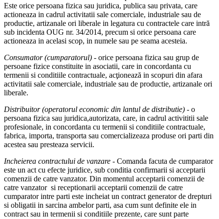
Este orice persoana fizica sau juridica, publica sau privata, care
actioneaza in cadrul activitatii sale comerciale, industriale sau de
productie, artizanale ori liberale in legatura cu contractele care intră
sub incidenta OUG nr. 34/2014, precum si orice persoana care
actioneaza in acelasi scop, in numele sau pe seama acesteia.
Consumator (cumparatorul)
- orice persoana fizica sau grup de
persoane fizice constituite in asociatii, care in concordanta cu
termenii si conditiile contractuale, acţionează in scopuri din afara
activitatii sale comerciale, industriale sau de productie, artizanale ori
liberale.
Distribuitor (operatorul economic din lantul de distributie)
- o
persoana fizica sau juridica,autorizata, care, in cadrul activititii sale
profesionale, in concordanta cu termenii si conditiile contractuale,
fabrica, importa, transporta sau comercializeaza produse ori parti din
acestea sau presteaza servicii.
Incheierea contractului de vanzare
- Comanda facuta de cumparator
este un act cu efecte juridice, sub conditia confirmarii si acceptarii
comenzii de catre vanzator. Din momentul acceptarii comenzii de
catre vanzator si receptionarii acceptarii comenzii de catre
cumparator intre parti este incheiat un contract generator de drepturi
si obligatii in sarcina ambelor parti, asa cum sunt definite ele in
contract sau in termenii si conditiile prezente, care sunt parte