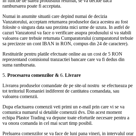
In functie de starea produsului returnat, se va decide daca
rambursarea poate fi acceptata.
Numai in anumite situatii care depind numai de decizia
Vanzatorului, acceptam returnarea produselor daca acestea au fost
folosite o singura data sau prezinta mici urme de uzura. In astfel de
cazuri Vanzatorul va face o verificare asupra produsului si va stabili
valoarea care trebuie returnata Cumparatorului (cumparatorul trebuie
sa precizeze un cont IBAN in RON, compus din 24 de caractere).
Restituirile pentru platile efectuate online au un cost de 5 RON
reprezentand comisionul tranzactiei bancare care va fi dedus din
suma rambursata.
5.
Procesarea comenzilor &
6.
Livrare
Livrarea produselor comandate de pe site-ul nostru se efectueaza pe
tot teritoriul Romaniei indiferent de cantitatea comandata, sau
valoarea comenzii.
Dupa efactuarea comenzii veti primi un e-mail prin care vi se va
comunica numarul si detaliile comenzii dvs. Din acest moment
echipa Plastor Trading va depune toate eforturile necesare pentru a
va onora comanda in cel mai scurt timp posibil.
Preluarea comenzilor se va face de luni pana vineri, in intervalul orar