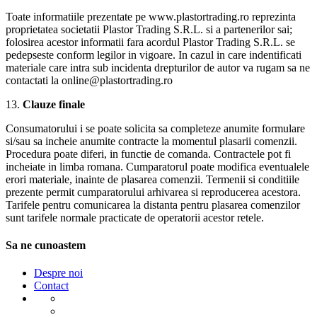
Toate informatiile prezentate pe www.plastortrading.ro reprezinta
proprietatea societatii Plastor Trading S.R.L. si a partenerilor sai;
folosirea acestor informatii fara acordul Plastor Trading S.R.L. se
pedepseste conform legilor in vigoare. In cazul in care indentificati
materiale care intra sub incidenta drepturilor de autor va rugam sa ne
contactati la online@plastortrading.ro
13.
Clauze finale
Consumatorului i se poate solicita sa completeze anumite formulare
si/sau sa incheie anumite contracte la momentul plasarii comenzii.
Procedura poate diferi, in functie de comanda. Contractele pot fi
incheiate in limba romana. Cumparatorul poate modifica eventualele
erori materiale, inainte de plasarea comenzii. Termenii si conditiile
prezente permit cumparatorului arhivarea si reproducerea acestora.
Tarifele pentru comunicarea la distanta pentru plasarea comenzilor
sunt tarifele normale practicate de operatorii acestor retele.
Sa ne cunoastem
Despre noi
Contact