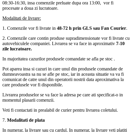
08:30-16:30, insa comenzile preluate dupa ora 13:00, vor fi
procesate a doua zi lucratoare.
Modalitati de livrare:
1. Comenzile vor fi livrate in
48-72 h prin GLS sau Fan Courier
.
2. Comenzile care contin produse supradimensionate vor fi livrate cu
autovehiculele companiei. Livrarea se va face in aproximativ
7-10
zile lucratoare.
In majoritatea cazurilor produsele comandate se afla pe stoc .
Pot aparea insa si cazuri in care unul din produsele comandate de
dumneavoastra sa nu se afle pe stoc, iar in aceasta situatie va va fi
comunicat de catre unul din operatorii nostrii data aproximativa la
care produsele vor fi disponibile.
Livrarea produselor se va face la adresa pe care ati specificat-o in
momentul plasarii comenzii.
Veti fi contactati in prealabil de curier pentru livrarea coletului.
7.
Modalitati de plata
In numerar, la livrare sau cu cardul. In numerar, la livrare veti platiti