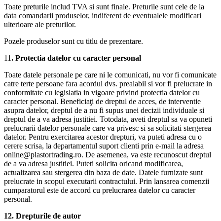
Toate preturile includ TVA si sunt finale. Preturile sunt cele de la
data comandarii produselor, indiferent de eventualele modificari
ulterioare ale preturilor.
Pozele produselor sunt cu titlu de prezentare.
11
. Protectia datelor cu caracter personal
Toate datele personale pe care ni le comunicati, nu vor fi comunicate
catre terte persoane fara acordul dvs. prealabil si vor fi prelucrate in
conformitate cu legislatia in vigoare privind protectia datelor cu
caracter personal. Beneficiaţi de dreptul de acces, de interventie
asupra datelor, dreptul de a nu fi supus unei decizii individuale si
dreptul de a va adresa justitiei. Totodata, aveti dreptul sa va opuneti
prelucrarii datelor personale care va privesc si sa solicitati stergerea
datelor. Pentru exercitarea acestor drepturi, va puteti adresa cu o
cerere scrisa, la departamentul suport clienti prin e-mail la adresa
online@plastortrading.ro. De asemenea, va este recunoscut dreptul
de a va adresa justitiei. Puteti solicita oricand modificarea,
actualizarea sau stergerea din baza de date. Datele furnizate sunt
prelucrate in scopul executarii contractului. Prin lansarea comenzii
cumparatorul este de accord cu prelucrarea datelor cu caracter
personal.
12. Drepturile de autor