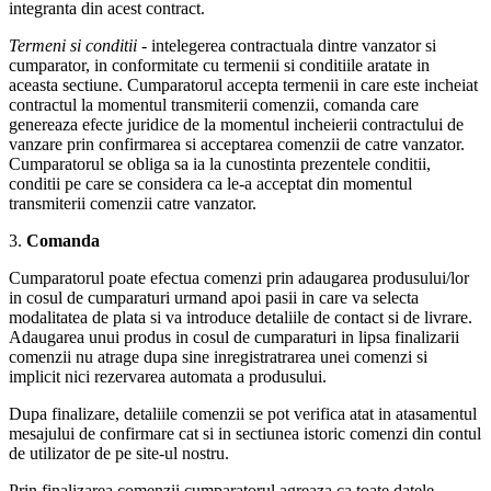
integranta din acest contract.
Termeni si conditii
- intelegerea contractuala dintre vanzator si
cumparator, in conformitate cu termenii si conditiile aratate in
aceasta sectiune. Cumparatorul accepta termenii in care este incheiat
contractul la momentul transmiterii comenzii, comanda care
genereaza efecte juridice de la momentul incheierii contractului de
vanzare prin confirmarea si acceptarea comenzii de catre vanzator.
Cumparatorul se obliga sa ia la cunostinta prezentele conditii,
conditii pe care se considera ca le-a acceptat din momentul
transmiterii comenzii catre vanzator.
3.
Comanda
Cumparatorul poate efectua comenzi prin adaugarea produsului/lor
in cosul de cumparaturi urmand apoi pasii in care va selecta
modalitatea de plata si va introduce detaliile de contact si de livrare.
Adaugarea unui produs in cosul de cumparaturi in lipsa finalizarii
comenzii nu atrage dupa sine inregistratrarea unei comenzi si
implicit nici rezervarea automata a produsului.
Dupa finalizare, detaliile comenzii se pot verifica atat in atasamentul
mesajului de confirmare cat si in sectiunea istoric comenzi din contul
de utilizator de pe site-ul nostru.
Prin finalizarea comenzii cumparatorul agreaza ca toate datele