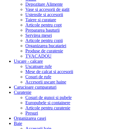
Depozitare Alimente
Vase si accesorii de gatit
Ustensile si accesorii
Taiere si curatare
Articole pentru copt
Prepararea bauturii
Servirea mesei
Articole pentru copii
Organizarea bucatariei
Produse de curatenie
TVACADOU
Uscare - calcare
Uscatoare rufe
Mese de calcat si accesorii
Cosuri de rufe
Accesorii uscare haine
Carucioare cumparaturi
Curatenie
Cosuri de gunoi si pubele
Europubele si containere
Articole pentru curatenie
Presuri
Organizarea casei
Baie
Accesorii baie