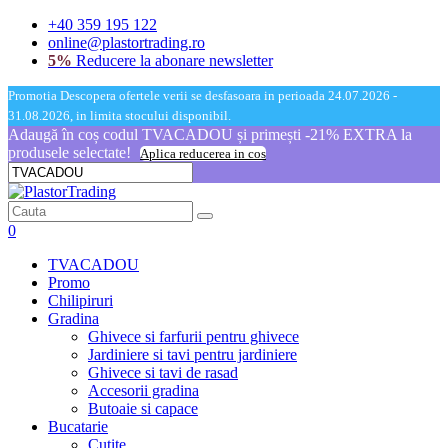
+40 359 195 122
online@plastortrading.ro
5%
Reducere la abonare newsletter
Promotia Descopera ofertele verii se desfasoara in perioada 24.07.2026 -
31.08.2026, in limita stocului disponibil.
Adaugă în coș codul TVACADOU și primești -21% EXTRA la
produsele selectate!
Aplica reducerea in cos
0
TVACADOU
Promo
Chilipiruri
Gradina
Ghivece si farfurii pentru ghivece
Jardiniere si tavi pentru jardiniere
Ghivece si tavi de rasad
Accesorii gradina
Butoaie si capace
Bucatarie
Cutite