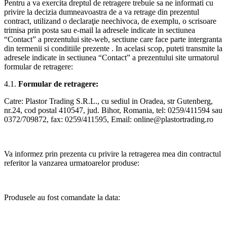
Pentru a va exercita dreptul de retragere trebuie sa ne informati cu
privire la decizia dumneavoastra de a va retrage din prezentul
contract, utilizand o declaraţie neechivoca, de exemplu, o scrisoare
trimisa prin posta sau e-mail la adresele indicate in sectiunea
“Contact” a prezentului site-web, sectiune care face parte intergranta
din termenii si conditiile prezente . In acelasi scop, puteti transmite la
adresele indicate in sectiunea “Contact” a prezentului site urmatorul
formular de retragere:
4.1.
Formular de retragere:
Catre: Plastor Trading S.R.L., cu sediul in Oradea, str Gutenberg,
nr.24, cod postal 410547, jud. Bihor, Romania, tel: 0259/411594 sau
0372/709872, fax: 0259/411595, Email: online@plastortrading.ro
Va informez prin prezenta cu privire la retragerea mea din contractul
referitor la vanzarea urmatoarelor produse:
Produsele au fost comandate la data: