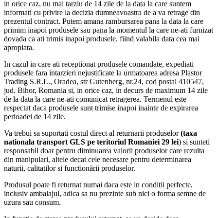
in orice caz, nu mai tarziu de 14 zile de la data la care suntem
informati cu privire la decizia dumneavoastra de a va retrage din
prezentul contract. Putem amana rambursarea pana la data la care
primim inapoi produsele sau pana la momentul la care ne-ati furnizat
dovada ca ati trimis inapoi produsele, fiind valabila data cea mai
apropiata.
In cazul in care ati receptionat produsele comandate, expediati
produsele fara intarzieri nejustificate la urmatoarea adresa Plastor
Trading S.R.L., Oradea, str Gutenberg, nr.24, cod postal 410547,
jud. Bihor, Romania si, in orice caz, in decurs de maximum 14 zile
de la data la care ne-ati comunicat retragerea. Termenul este
respectat daca produsele sunt trimise inapoi inainte de expirarea
perioadei de 14 zile.
Va trebui sa suportati costul direct al returnarii produselor
(taxa
nationala transport GLS pe teritoriul Romaniei 29
lei
) si sunteti
responsabil doar pentru diminuarea valorii produselor care rezulta
din manipulari, altele decat cele necesare pentru determinarea
naturii, calitatilor si functionării produselor.
Produsul poate fi returnat numai daca este in conditii perfecte,
inclusiv ambalajul, adica sa nu prezinte sub nici o forma semne de
uzura sau consum.