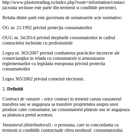
http://www.plastortrading.ro/index.php?route=information/contact
(aceasta sectiune este parte din termenii si conditiile prezente).
Relatia dintre parti este guvernata de urmatoarele acte normative:
OG nr. 21/1992 privind protecţia consumatorilor
OUG nr. 34/2014 privind drepturile consumatorilor in cadrul
contractelor incheiate cu profesionistii
Legea nr. 363/2007 privind combaterea practicilor incorecte ale
comercianţilor in relatia cu consumatorii si armonizarea
reglementarilor cu legislatia europeana privind protectia
consumatorilor
Legea 365/2002 privind comertul electronic.
2.
Definitii
Contract de vanzare
- orice contract in temeiul caruia vanzatorul
transfera sau se angajeaza sa transfere proprietatea asupra unor
produse catre consumator, iar consumatorul plateste sau se angajeaza
sa plateasca pretul acestora.
Vanzatorul (distribuitorul)
- o persoana, care in concordanta cu
termenii si conditiile contractuale ofera produsul consumatorului.