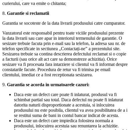
curierului, care va emite o chitanta;
8.
Garantie si reclamatii
Garantia se socoteste de la data livrarii produsului catre cumparator.
Vanzatorul este responsabil pentru toate viciile produsului prezente
la data livrarii sau care apar in interiorul termenului de garantie. O
sesizare trebuie facuta prin e-mail sau la telefon, la adresa sau nr. de
telefon specificate in sectiunea „Contactați-ne” a prezentului site.
Sesizarea trebuie sa contina descrierea defectului reclamat si o copie
a facturii (sau orice alt act care sa demonstreze achizitia). Orice
sesizare va fi procesata fara intarziere si clientul va fi informat despre
constatarile facute. Procedura de retur va fi trimisa pe email
clientului, imediat ce a fost receptionata sesizarea.
9.
Garantia se acorda in urmatoarele cazuri:
Daca este un defect care poate fi inlaturat, produsul va fi
schimbat partial sau total. Daca defectul nu poate fi inlaturat
datorita naturii disproportionate a acestuia, si inlocuirea
produsului nu este posibila, clientul va avea posibilitatea de a i
se restitui suma de bani in contul bancar indicat de acesta.
Daca este un defect care impiedica folosirea normala a
produsului, inlocuirea acestuia sau renuntarea la achizitie.