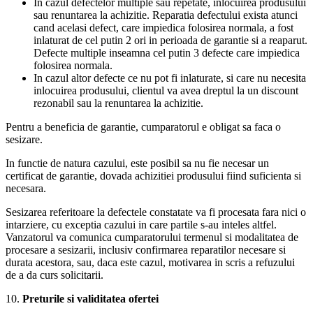
In cazul defectelor multiple sau repetate, inlocuirea produsului
sau renuntarea la achizitie. Reparatia defectului exista atunci
cand acelasi defect, care impiedica folosirea normala, a fost
inlaturat de cel putin 2 ori in perioada de garantie si a reaparut.
Defecte multiple inseamna cel putin 3 defecte care impiedica
folosirea normala.
In cazul altor defecte ce nu pot fi inlaturate, si care nu necesita
inlocuirea produsului, clientul va avea dreptul la un discount
rezonabil sau la renuntarea la achizitie.
Pentru a beneficia de garantie, cumparatorul e obligat sa faca o
sesizare.
In functie de natura cazului, este posibil sa nu fie necesar un
certificat de garantie, dovada achizitiei produsului fiind suficienta si
necesara.
Sesizarea referitoare la defectele constatate va fi procesata fara nici o
intarziere, cu exceptia cazului in care partile s-au inteles altfel.
Vanzatorul va comunica cumparatorului termenul si modalitatea de
procesare a sesizarii, inclusiv confirmarea reparatilor necesare si
durata acestora, sau, daca este cazul, motivarea in scris a refuzului
de a da curs solicitarii.
10.
Preturile si validitatea ofertei