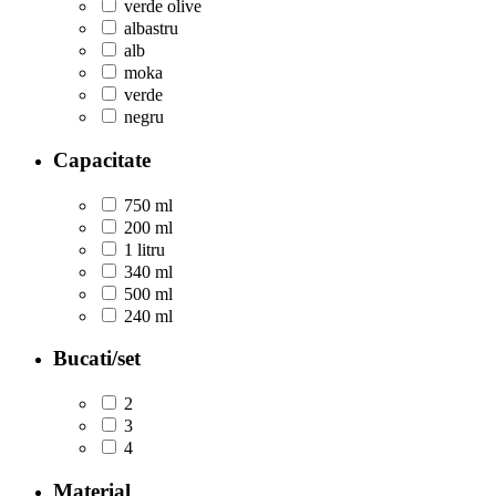
verde olive
albastru
alb
moka
verde
negru
Capacitate
750 ml
200 ml
1 litru
340 ml
500 ml
240 ml
Bucati/set
2
3
4
Material