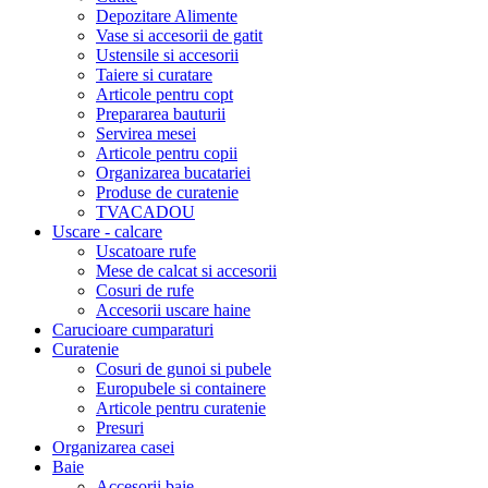
Depozitare Alimente
Vase si accesorii de gatit
Ustensile si accesorii
Taiere si curatare
Articole pentru copt
Prepararea bauturii
Servirea mesei
Articole pentru copii
Organizarea bucatariei
Produse de curatenie
TVACADOU
Uscare - calcare
Uscatoare rufe
Mese de calcat si accesorii
Cosuri de rufe
Accesorii uscare haine
Carucioare cumparaturi
Curatenie
Cosuri de gunoi si pubele
Europubele si containere
Articole pentru curatenie
Presuri
Organizarea casei
Baie
Accesorii baie