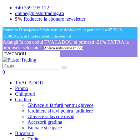
+40 359 195 122
online@plastortrading.ro
5%
Reducere la abonare newsletter
Promotia Descopera ofertele verii se desfasoara in perioada 24.07.2026 -
31.08.2026, in limita stocului disponibil.
Adaugă în coș codul TVACADOU și primești -21% EXTRA la
produsele selectate!
Aplica reducerea in cos
0
TVACADOU
Promo
Chilipiruri
Gradina
Ghivece si farfurii pentru ghivece
Jardiniere si tavi pentru jardiniere
Ghivece si tavi de rasad
Accesorii gradina
Butoaie si capace
Bucatarie
Cutite