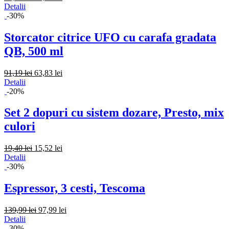
Detalii
-30%
Storcator citrice UFO cu carafa gradata
QB, 500 ml
91,19 lei
63,83 lei
Detalii
-20%
Set 2 dopuri cu sistem dozare, Presto, mix
culori
19,40 lei
15,52 lei
Detalii
-30%
Espressor, 3 cesti, Tescoma
139,99 lei
97,99 lei
Detalii
-30%