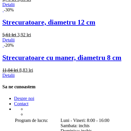
Detalii
-30%
Strecuratoare, diametru 12 cm
5,61 lei
3,92 lei
Detalii
-20%
Strecuratoare cu maner, diametru 8 cm
11,04 lei
8,83 lei
Detalii
Sa ne cunoastem
Despre noi
Contact
Program de lucru:
Luni - Vineri: 8:00 - 16:00
Sambata: inchis
Duminica: inchis