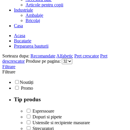
Articole pentru copii
Industriale
Ambalaje
Bricolaj
Casa
Acasa
Bucatarie
Prepararea bauturii
Sorteaza dupa:
Recomandate
Alfabetic
Pret crescator
Pret
descrescator
Produse pe pagina:
Filtrare
Filtrare
Noutăți
Promo
Tip produs
Espressoare
Dopuri si pipete
Ustensile si recipiente masurare
Strecuratori