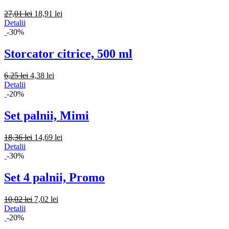
27,01 lei
18,91 lei
Detalii
-30%
Storcator citrice, 500 ml
6,25 lei
4,38 lei
Detalii
-20%
Set palnii, Mimi
18,36 lei
14,69 lei
Detalii
-30%
Set 4 palnii, Promo
10,02 lei
7,02 lei
Detalii
-20%