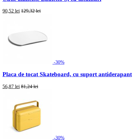
90,52 lei
129,32 lei
-30%
Placa de tocat Skateboard, cu suport antiderapant
56,87 lei
81,24 lei
-30%