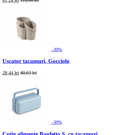
81,24 lei
116,06 lei
-30%
Uscator tacamuri, Gocciolo
28,44 lei
40,63 lei
-30%
Cutie alimente Bauletto S, cu tacamuri