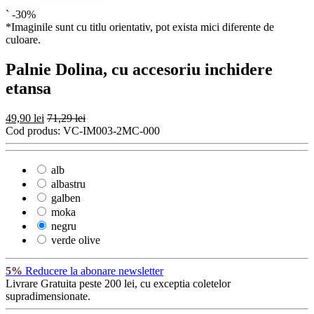
`
-30%
*Imaginile sunt cu titlu orientativ, pot exista mici diferente de
culoare.
Palnie Dolina, cu accesoriu inchidere
etansa
49,90 lei
71,29 lei
Cod produs:
VC-IM003-2MC-000
alb
albastru
galben
moka
negru
verde olive
5%
Reducere la abonare newsletter
Livrare Gratuita
peste 200 lei, cu exceptia coletelor
supradimensionate.