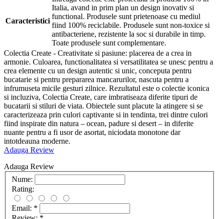
Italia, avand in prim plan un design inovativ si
functional. Produsele sunt prietenoase cu mediul
Caracteristici
fiind 100% reciclabile. Produsele sunt non-toxice si
antibacteriene, rezistente la soc si durabile in timp.
Toate produsele sunt complementare.
Colectia Create - Creativitate si pasiune: placerea de a crea in
armonie. Culoarea, functionalitatea si versatilitatea se unesc pentru a
crea elemente cu un design autentic si unic, conceputa pentru
bucatarie si pentru prepararea mancarurilor, nascuta pentru a
infrumuseta micile gesturi zilnice. Rezultatul este o colectie iconica
si incluziva, Colectia Create, care imbratiseaza diferite tipuri de
bucatarii si stiluri de viata. Obiectele sunt placute la atingere si se
caracterizeaza prin culori captivante si in tendinta, trei dintre culori
fiind inspirate din natura – ocean, padure si desert – in diferite
nuante pentru a fi usor de asortat, niciodata monotone dar
intotdeauna moderne.
Adauga Review
Adauga Review
Nume:
Rating:
Email:
*
Review:
*