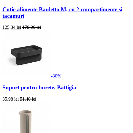
Cutie alimente Bauletto M, cu 2 compartimente si
tacamuri
125,34 lei
179,06 lei
-30%
Suport pentru burete, Battigia
35,98 lei
51,40 lei