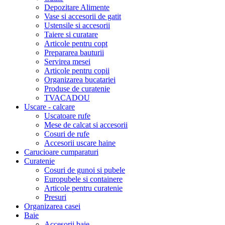
Depozitare Alimente
Vase si accesorii de gatit
Ustensile si accesorii
Taiere si curatare
Articole pentru copt
Prepararea bauturii
Servirea mesei
Articole pentru copii
Organizarea bucatariei
Produse de curatenie
TVACADOU
Uscare - calcare
Uscatoare rufe
Mese de calcat si accesorii
Cosuri de rufe
Accesorii uscare haine
Carucioare cumparaturi
Curatenie
Cosuri de gunoi si pubele
Europubele si containere
Articole pentru curatenie
Presuri
Organizarea casei
Baie
Accesorii baie