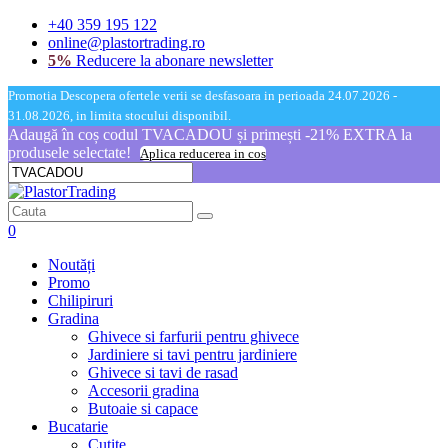
+40 359 195 122
online@plastortrading.ro
5%
Reducere la abonare newsletter
Promotia Descopera ofertele verii se desfasoara in perioada 24.07.2026 -
31.08.2026, in limita stocului disponibil.
Adaugă în coș codul TVACADOU și primești -21% EXTRA la
produsele selectate!
Aplica reducerea in cos
0
Noutăți
Promo
Chilipiruri
Gradina
Ghivece si farfurii pentru ghivece
Jardiniere si tavi pentru jardiniere
Ghivece si tavi de rasad
Accesorii gradina
Butoaie si capace
Bucatarie
Cutite