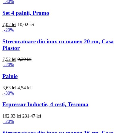
-30%
Set 4 palnii, Promo
7,02 lei
10,02 lei
-20%
Strecuratoare din inox cu maner, 20 cm, Casa
Plastor
7,52 lei
9,39 lei
-20%
Palnie
3,63 lei
4,54 lei
-30%
Espressor Inductie, 4 cesti, Tescoma
162,03 lei
231,47 lei
-20%
Strecuratoare din inox cu maner, 16 cm, Casa