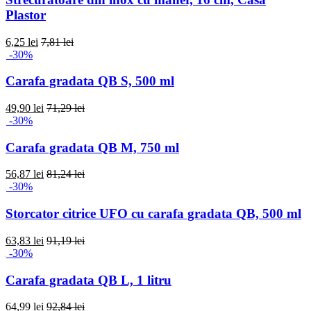
Plastor
6,25 lei
7,81 lei
-30%
Carafa gradata QB S, 500 ml
49,90 lei
71,29 lei
-30%
Carafa gradata QB M, 750 ml
56,87 lei
81,24 lei
-30%
Storcator citrice UFO cu carafa gradata QB, 500 ml
63,83 lei
91,19 lei
-30%
Carafa gradata QB L, 1 litru
64,99 lei
92,84 lei