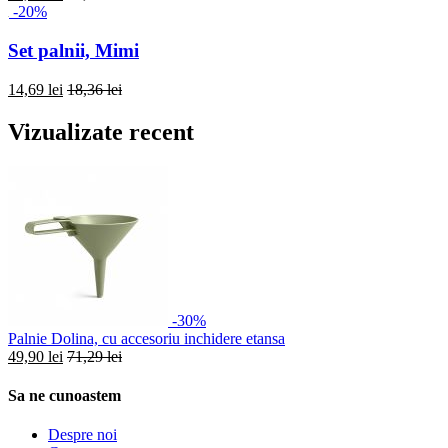
-20%
Set palnii, Mimi
14,69 lei
18,36 lei
Vizualizate recent
-30%
Palnie Dolina, cu accesoriu inchidere etansa
49,90 lei
71,29 lei
Sa ne cunoastem
Despre noi