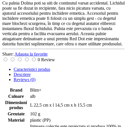
Cu palnia Dolina poti sa uiti de continutul varsat accidental. Lichidul
poate sa fie dozat in recipiente, fara nicio picatura varsata, cu
ajutorul accesoriului pentru inchidere ermetica. Accesoriul pentru
inchidere ermetica poate fi folosit cu un simplu gest - cu degetul
mare blochezi scurgerea, în timp ce cu degetul aratator eliberezi
instantaneu fluxul lichidului. Palnia este prevazuta cu o banda
verticala pentru a facilita evacuarea aerului. Aceasta palnie
atragatoare detinatoare a unui premiu Red Dot este impresionanta
datorita functiei suplimentare, care ofera o mare utilitate produsului.
Share:
Adauga la favorite
0 Review
Caracteristici produs
Descriere
Reviews
(0)
Brand
Blim+
Culoare
alb
Dimensiuni
L 22,5 cm x l 14,5 cm x h 15,5 cm
produs
Greutate
102 g
Material
plastic (PP)
Intreaga colectie este proiectata si produsa 100% in