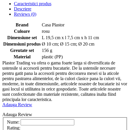
Caracteristici produs
Descriere
Reviews
(0)
Brand
Casa Plastor
Culoare
rosu
Dimensiune set
L 19,5 cm x l 7,5 cm x h 11 cm
Dimensiuni produs
Ø 10 cm; Ø 15 cm; Ø 20 cm
Greutate set
156 g
Material
plastic (PP)
Plastor Trading va ofera o gama foarte larga si diversificata de
ustensile si accesorii pentru bucatarie. De la ustensile necesare
pentru gatit pana la accesorii pentru decorarea mesei si la aticole
pentru pastrarea alimentelor, de la culori clasice pana la culori vii,
moderne, in toate dimensiunile, articolele noastre de bucatarie isi vor
gasi locul si utilitatea in orice gospodarie. Toate articolele noastre
sunt confectionate din materiale rezistente, calitatea inalta fiind
principala lor caracteristica.
Adauga Review
Adauga Review
Nume:
Rating: