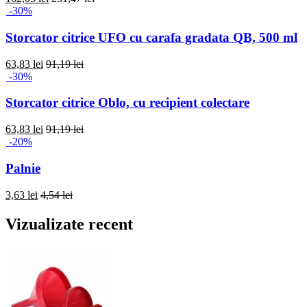
-30%
Storcator citrice UFO cu carafa gradata QB, 500 ml
63,83 lei
91,19 lei
-30%
Storcator citrice Oblo, cu recipient colectare
63,83 lei
91,19 lei
-20%
Palnie
3,63 lei
4,54 lei
Vizualizate recent