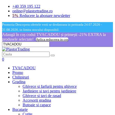
+40 359 195 122
online@plastortrading.ro
5%
Reducere la abonare newsletter
Promotia Descopera ofertele verii se desfasoara in perioada 24.07.2026 -
31.08.2026, in limita stocului disponibil.
Adaugă în coș codul TVACADOU și primești -21% EXTRA la
produsele selectate!
Aplica reducerea in cos
0
TVACADOU
Promo
Chilipiruri
Gradina
Ghivece si farfurii pentru ghivece
Jardiniere si tavi pentru jardiniere
Ghivece si tavi de rasad
Accesorii gradina
Butoaie si capace
Bucatarie
Cutite