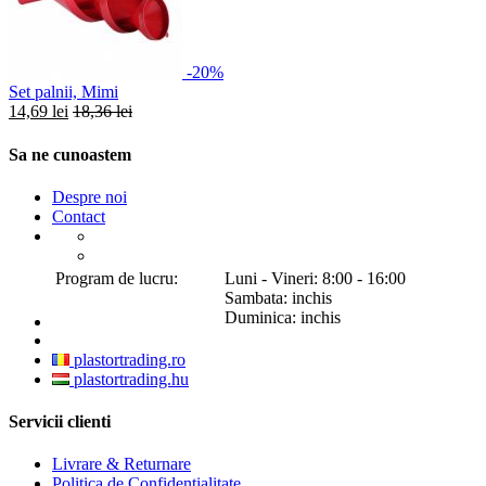
-20%
Set palnii, Mimi
14,69 lei
18,36 lei
Sa ne cunoastem
Despre noi
Contact
Program de lucru:
Luni - Vineri: 8:00 - 16:00
Sambata: inchis
Duminica: inchis
plastortrading.ro
plastortrading.hu
Servicii clienti
Livrare & Returnare
Politica de Confidenţialitate