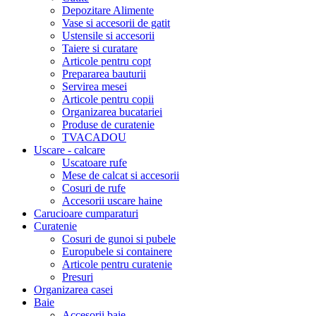
Depozitare Alimente
Vase si accesorii de gatit
Ustensile si accesorii
Taiere si curatare
Articole pentru copt
Prepararea bauturii
Servirea mesei
Articole pentru copii
Organizarea bucatariei
Produse de curatenie
TVACADOU
Uscare - calcare
Uscatoare rufe
Mese de calcat si accesorii
Cosuri de rufe
Accesorii uscare haine
Carucioare cumparaturi
Curatenie
Cosuri de gunoi si pubele
Europubele si containere
Articole pentru curatenie
Presuri
Organizarea casei
Baie
Accesorii baie