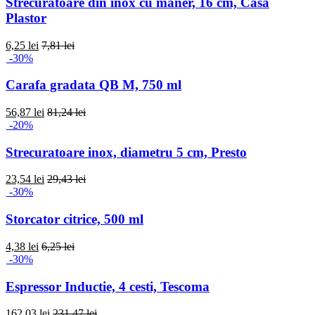
Strecuratoare din inox cu maner, 16 cm, Casa
Plastor
6,25 lei
7,81 lei
-30%
Carafa gradata QB M, 750 ml
56,87 lei
81,24 lei
-20%
Strecuratoare inox, diametru 5 cm, Presto
23,54 lei
29,43 lei
-30%
Storcator citrice, 500 ml
4,38 lei
6,25 lei
-30%
Espressor Inductie, 4 cesti, Tescoma
162,03 lei
231,47 lei