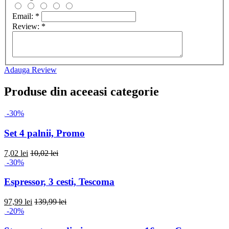
Email:
*
Review:
*
Adauga Review
Produse din aceeasi categorie
-30%
Set 4 palnii, Promo
7,02 lei
10,02 lei
-30%
Espressor, 3 cesti, Tescoma
97,99 lei
139,99 lei
-20%