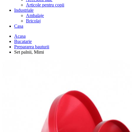
Articole pentru copii
Industriale
Ambalaje
Bricolaj
Casa
Acasa
Bucatarie
Prepararea bauturii
Set palnii, Mimi