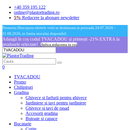
+40 359 195 122
online@plastortrading.ro
5%
Reducere la abonare newsletter
Promotia Descopera ofertele verii se desfasoara in perioada 24.07.2026 -
31.08.2026, in limita stocului disponibil.
Adaugă în coș codul TVACADOU și primești -21% EXTRA la
produsele selectate!
Aplica reducerea in cos
0
TVACADOU
Promo
Chilipiruri
Gradina
Ghivece si farfurii pentru ghivece
Jardiniere si tavi pentru jardiniere
Ghivece si tavi de rasad
Accesorii gradina
Butoaie si capace
Bucatarie
Cutite