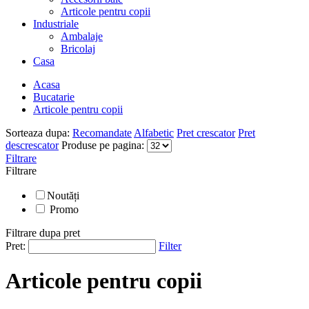
Articole pentru copii
Industriale
Ambalaje
Bricolaj
Casa
Acasa
Bucatarie
Articole pentru copii
Sorteaza dupa:
Recomandate
Alfabetic
Pret crescator
Pret
descrescator
Produse pe pagina:
Filtrare
Filtrare
Noutăți
Promo
Filtrare dupa pret
Pret:
Filter
Articole pentru copii