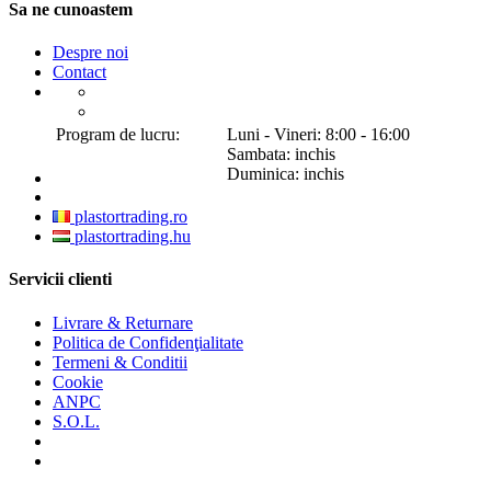
Sa ne cunoastem
Despre noi
Contact
Program de lucru:
Luni - Vineri: 8:00 - 16:00
Sambata: inchis
Duminica: inchis
plastortrading.ro
plastortrading.hu
Servicii clienti
Livrare & Returnare
Politica de Confidenţialitate
Termeni & Conditii
Cookie
ANPC
S.O.L.