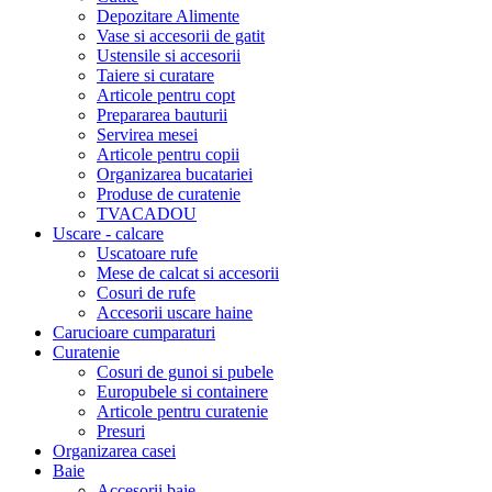
Depozitare Alimente
Vase si accesorii de gatit
Ustensile si accesorii
Taiere si curatare
Articole pentru copt
Prepararea bauturii
Servirea mesei
Articole pentru copii
Organizarea bucatariei
Produse de curatenie
TVACADOU
Uscare - calcare
Uscatoare rufe
Mese de calcat si accesorii
Cosuri de rufe
Accesorii uscare haine
Carucioare cumparaturi
Curatenie
Cosuri de gunoi si pubele
Europubele si containere
Articole pentru curatenie
Presuri
Organizarea casei
Baie
Accesorii baie