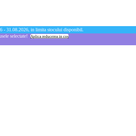
 - 31.08.2026, in limita stocului disponibil.
ele selectate!
Aplica reducerea in cos