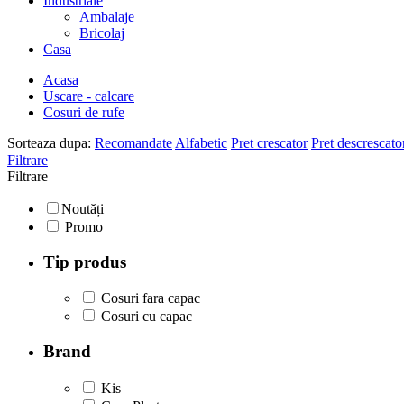
Industriale
Ambalaje
Bricolaj
Casa
Acasa
Uscare - calcare
Cosuri de rufe
Sorteaza dupa:
Recomandate
Alfabetic
Pret crescator
Pret descrescato
Filtrare
Filtrare
Noutăți
Promo
Tip produs
Cosuri fara capac
Cosuri cu capac
Brand
Kis