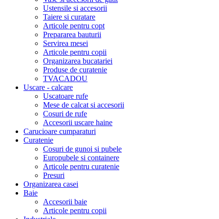
Ustensile si accesorii
Taiere si curatare
Articole pentru copt
Prepararea bauturii
Servirea mesei
Articole pentru copii
Organizarea bucatariei
Produse de curatenie
TVACADOU
Uscare - calcare
Uscatoare rufe
Mese de calcat si accesorii
Cosuri de rufe
Accesorii uscare haine
Carucioare cumparaturi
Curatenie
Cosuri de gunoi si pubele
Europubele si containere
Articole pentru curatenie
Presuri
Organizarea casei
Baie
Accesorii baie
Articole pentru copii