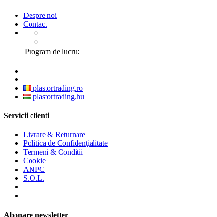
Despre noi
Contact
Program de lucru:
plastortrading.ro
plastortrading.hu
Servicii clienti
Livrare & Returnare
Politica de Confidenţialitate
Termeni & Conditii
Cookie
ANPC
S.O.L.
Abonare newsletter