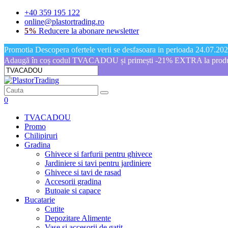
+40 359 195 122
online@plastortrading.ro
5%
Reducere la abonare newsletter
Promotia Descopera ofertele verii se desfasoara in perioada 24.07.2026
Adaugă în coș codul TVACADOU și primești -21% EXTRA la produs
0
TVACADOU
Promo
Chilipiruri
Gradina
Ghivece si farfurii pentru ghivece
Jardiniere si tavi pentru jardiniere
Ghivece si tavi de rasad
Accesorii gradina
Butoaie si capace
Bucatarie
Cutite
Depozitare Alimente
Vase si accesorii de gatit