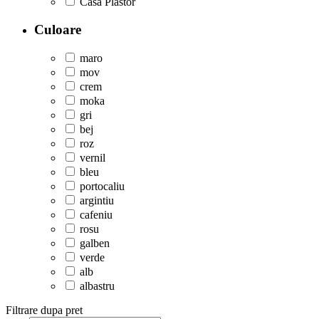
Casa Plastor
Culoare
maro
mov
crem
moka
gri
bej
roz
vernil
bleu
portocaliu
argintiu
cafeniu
rosu
galben
verde
alb
albastru
Filtrare dupa pret