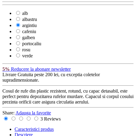
alb
albastru
argintiu
cafeniu
galben
portocaliu
rosu
verde
5%
Reducere la abonare newsletter
Livrare Gratuita
peste 200 lei, cu exceptia coletelor
supradimensionate.
Cosul de rufe din plastic rezistent, rotund, cu capac detasabil, este
perfect pentru depozitarea rufelor murdare. Capacul si corpul cosului
prezinta orificii care asigura circulatia aerului.
Share:
Adauga la favorite
3 Reviews
Caracteristici produs
Descriere