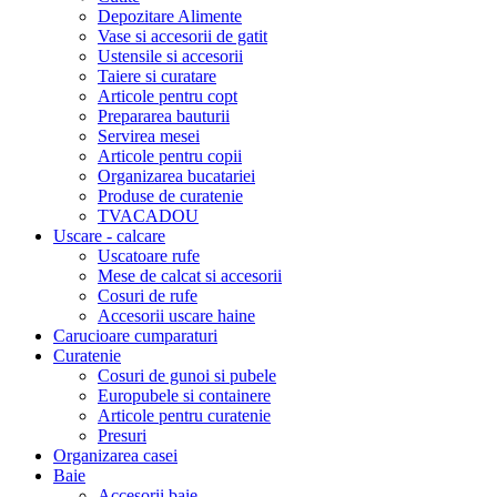
Depozitare Alimente
Vase si accesorii de gatit
Ustensile si accesorii
Taiere si curatare
Articole pentru copt
Prepararea bauturii
Servirea mesei
Articole pentru copii
Organizarea bucatariei
Produse de curatenie
TVACADOU
Uscare - calcare
Uscatoare rufe
Mese de calcat si accesorii
Cosuri de rufe
Accesorii uscare haine
Carucioare cumparaturi
Curatenie
Cosuri de gunoi si pubele
Europubele si containere
Articole pentru curatenie
Presuri
Organizarea casei
Baie
Accesorii baie