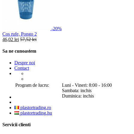
-20%
Cos rufe, Pongo 2
46,02 lei
57,52 lei
Sa ne cunoastem
Despre noi
Contact
Program de lucru:
Luni - Vineri: 8:00 - 16:00
Sambata: inchis
Duminica: inchis
plastortrading.ro
plastortrading.hu
Servicii clienti