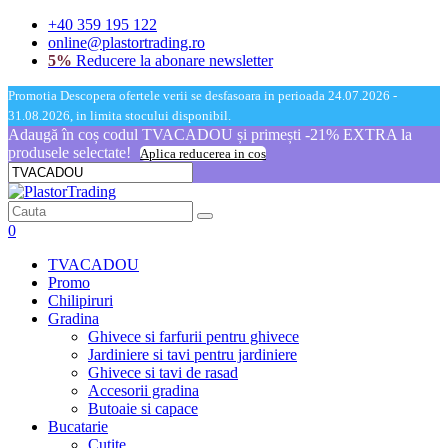
+40 359 195 122
online@plastortrading.ro
5%
Reducere la abonare newsletter
Promotia Descopera ofertele verii se desfasoara in perioada 24.07.2026 -
31.08.2026, in limita stocului disponibil.
Adaugă în coș codul TVACADOU și primești -21% EXTRA la
produsele selectate!
Aplica reducerea in cos
0
TVACADOU
Promo
Chilipiruri
Gradina
Ghivece si farfurii pentru ghivece
Jardiniere si tavi pentru jardiniere
Ghivece si tavi de rasad
Accesorii gradina
Butoaie si capace
Bucatarie
Cutite