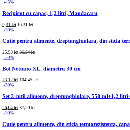
-43%
Recipient cu capac, 1,2 litri, Mandacaru
9,31 lei
16,31 lei
-30%
Cutie pentru alimente, dreptunghiulara, din sticla te
25,58 lei
36,54 lei
-30%
Bol Nettuno XL, diametru 30 cm
73,12 lei
104,45 lei
-30%
Set 3 cutii alimente, dreptunghiulare, 550 ml+1,2 litri
26,04 lei
37,20 lei
-30%
Cutie pentru alimente, din sticla termorezistenta, cap