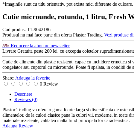
*Imaginile sunt cu titlu orientativ, pot exista mici diferente de culoare.
Cutie microunde, rotunda, 1 litru, Fresh 
Cod produs:
T1-9042186
Produsul nu mai face parte din oferta Plastor Trading.
Vezi produse di
5%
Reducere la abonare newsletter
Livrare Gratuita
peste 200 lei, cu exceptia coletelor supradimensionate
Cutie de alimente din plastic rezistent, capac cu inchidere ermetica si 
congelator sau cuptorul cu microunde. Poate fi spalata, in conditii de 
Share:
Adauga la favorite
0 Review
Descriere
Reviews
(0)
Plastor Trading va ofera o gama foarte larga si diversificata de ustensil
alimentelor, de la culori clasice pana la culori vii, moderne, in toate di
materiale rezistente, calitatea inalta fiind principala lor caracteristica.
Adauga Review