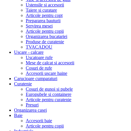
Ustensile si accesorii
Taiere si curatare
Articole pentru copt
Prepararea bauturii
Servirea mesei
Articole pentru copii
Organizarea bucatariei
Produse de curatenie
TVACADOU
Uscare - calcare
Uscatoare rufe
Mese de calcat si accesorii
Cosuri de rufe
Accesorii uscare haine
Carucioare cumparaturi
Curatenie
Cosuri de gunoi si pubele
Europubele si containere
Articole pentru curatenie
Presuri
Organizarea casei
Baie
Accesorii baie
Articole pentru copii