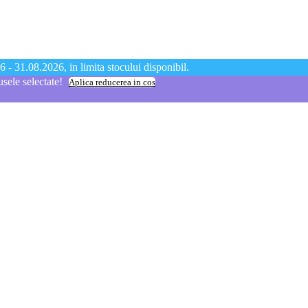
 - 31.08.2026, in limita stocului disponibil.
ele selectate!
Aplica reducerea in cos