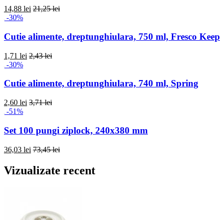
14,88 lei
21,25 lei
-30%
Cutie alimente, dreptunghiulara, 750 ml, Fresco Kee
1,71 lei
2,43 lei
-30%
Cutie alimente, dreptunghiulara, 740 ml, Spring
2,60 lei
3,71 lei
-51%
Set 100 pungi ziplock, 240x380 mm
36,03 lei
73,45 lei
Vizualizate recent