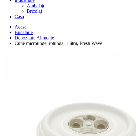
Industriale
Ambalaje
Bricolaj
Casa
Acasa
Bucatarie
Depozitare Alimente
Cutie microunde, rotunda, 1 litru, Fresh Wave