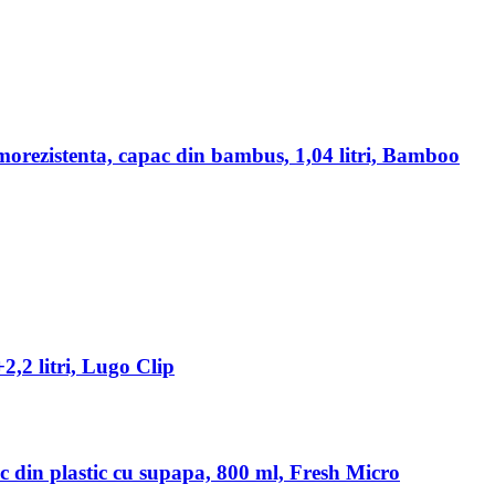
rmorezistenta, capac din bambus, 1,04 litri, Bamboo
+2,2 litri, Lugo Clip
ac din plastic cu supapa, 800 ml, Fresh Micro