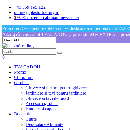
+40 359 195 122
online@plastortrading.ro
5%
Reducere la abonare newsletter
Promotia Descopera ofertele verii se desfasoara in perioada 24.07.2026
Adaugă în coș codul TVACADOU și primești -21% EXTRA la produs
0
TVACADOU
Promo
Chilipiruri
Gradina
Ghivece si farfurii pentru ghivece
Jardiniere si tavi pentru jardiniere
Ghivece si tavi de rasad
Accesorii gradina
Butoaie si capace
Bucatarie
Cutite
Depozitare Alimente
Vase si accesorii de gatit