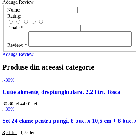
Adauga Review
Nume:
Rating:
Email:
*
Review:
*
Adauga Review
Produse din aceeasi categorie
-30%
Cutie alimente, dreptunghiulara, 2,2 litri, Tosca
30,80 lei
44,01 lei
-30%
Set 24 clame pentru pungi, 8 buc. x 10,5 cm + 8 buc. 
8,21 lei
11,72 lei