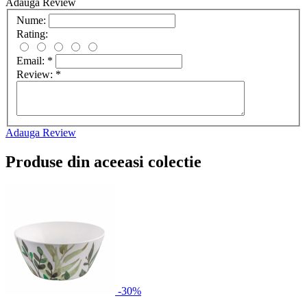
Adauga Review
Nume:
Rating:
Email:
*
Review:
*
Adauga Review
Produse din aceeasi colectie
-30%