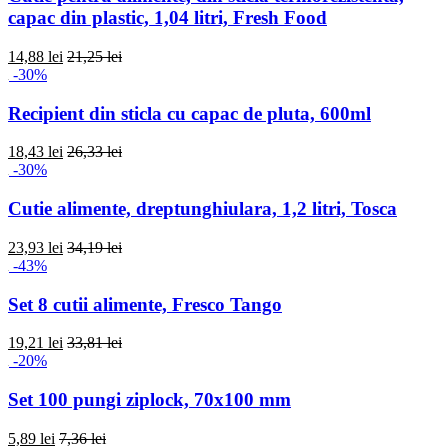
capac din plastic, 1,04 litri, Fresh Food
14,88 lei
21,25 lei
-30%
Recipient din sticla cu capac de pluta, 600ml
18,43 lei
26,33 lei
-30%
Cutie alimente, dreptunghiulara, 1,2 litri, Tosca
23,93 lei
34,19 lei
-43%
Set 8 cutii alimente, Fresco Tango
19,21 lei
33,81 lei
-20%
Set 100 pungi ziplock, 70x100 mm
5,89 lei
7,36 lei