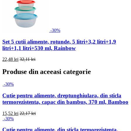
-30%
Set 5 cutii alimente, rotunde, 5 litri+3,2 litri+1,9
litri+1,1 litri+530 ml, Rainbow
22,48 lei
32,11 lei
Produse din aceeasi categorie
-30%
Cutie pentru alimente, dreptunghiulara, din sticla
termorezistenta, capac din bambus, 370 ml, Bamboo
15,52 lei
22,17 lei
-30%
Cutie pentru alimente, din sticla termorezistenta,