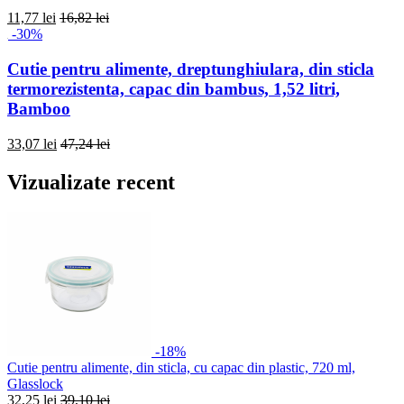
11,77 lei
16,82 lei
-30%
Cutie pentru alimente, dreptunghiulara, din sticla
termorezistenta, capac din bambus, 1,52 litri,
Bamboo
33,07 lei
47,24 lei
Vizualizate recent
-18%
Cutie pentru alimente, din sticla, cu capac din plastic, 720 ml,
Glasslock
32,25 lei
39,10 lei