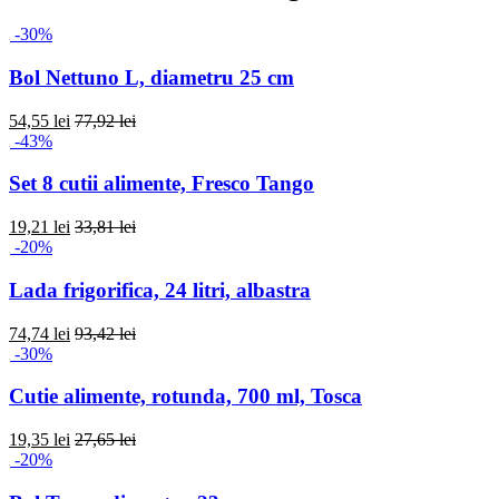
-30%
Bol Nettuno L, diametru 25 cm
54,55 lei
77,92 lei
-43%
Set 8 cutii alimente, Fresco Tango
19,21 lei
33,81 lei
-20%
Lada frigorifica, 24 litri, albastra
74,74 lei
93,42 lei
-30%
Cutie alimente, rotunda, 700 ml, Tosca
19,35 lei
27,65 lei
-20%