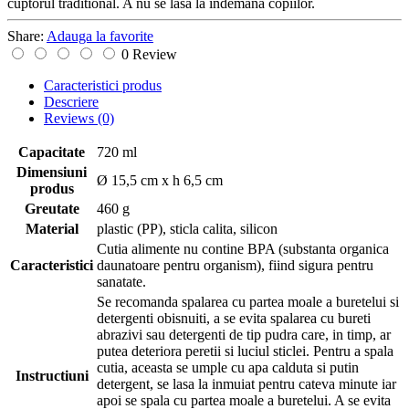
cuptorul traditional. A nu se lasa la indemana copiilor.
Share:
Adauga la favorite
0 Review
Caracteristici produs
Descriere
Reviews
(0)
Capacitate
720 ml
Dimensiuni
Ø 15,5 cm x h 6,5 cm
produs
Greutate
460 g
Material
plastic (PP), sticla calita, silicon
Cutia alimente nu contine BPA (substanta organica
Caracteristici
daunatoare pentru organism), fiind sigura pentru
sanatate.
Se recomanda spalarea cu partea moale a buretelui si
detergenti obisnuiti, a se evita spalarea cu bureti
abrazivi sau detergenti de tip pudra care, in timp, ar
putea deteriora peretii si luciul sticlei. Pentru a spala
cutia, aceasta se umple cu apa calduta si putin
Instructiuni
detergent, se lasa la inmuiat pentru cateva minute iar
apoi se spala cu partea moale a buretelui. A se evita