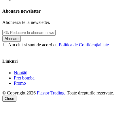
Abonare newsletter
Aboneaza-te la newsletter.
Abonare
Am citit si sunt de acord cu
Politica de Confidenţialitate
Linkuri
Noutăți
Pret bomba
Promo
© Copyright 2026
Plastor Trading
. Toate drepturile rezervate.
Close