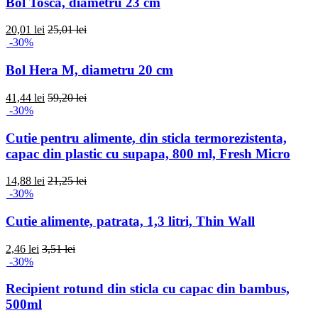
Bol Tosca, diametru 23 cm
20,01 lei
25,01 lei
-30%
Bol Hera M, diametru 20 cm
41,44 lei
59,20 lei
-30%
Cutie pentru alimente, din sticla termorezistenta,
capac din plastic cu supapa, 800 ml, Fresh Micro
14,88 lei
21,25 lei
-30%
Cutie alimente, patrata, 1,3 litri, Thin Wall
2,46 lei
3,51 lei
-30%
Recipient rotund din sticla cu capac din bambus,
500ml