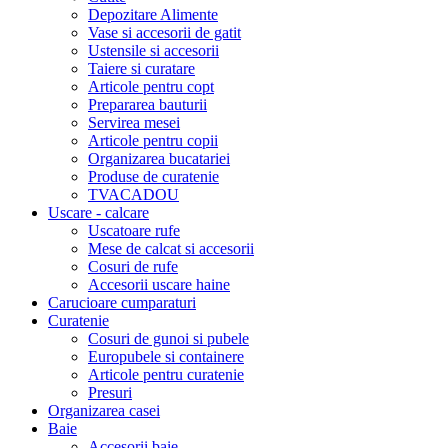
Depozitare Alimente
Vase si accesorii de gatit
Ustensile si accesorii
Taiere si curatare
Articole pentru copt
Prepararea bauturii
Servirea mesei
Articole pentru copii
Organizarea bucatariei
Produse de curatenie
TVACADOU
Uscare - calcare
Uscatoare rufe
Mese de calcat si accesorii
Cosuri de rufe
Accesorii uscare haine
Carucioare cumparaturi
Curatenie
Cosuri de gunoi si pubele
Europubele si containere
Articole pentru curatenie
Presuri
Organizarea casei
Baie
Accesorii baie