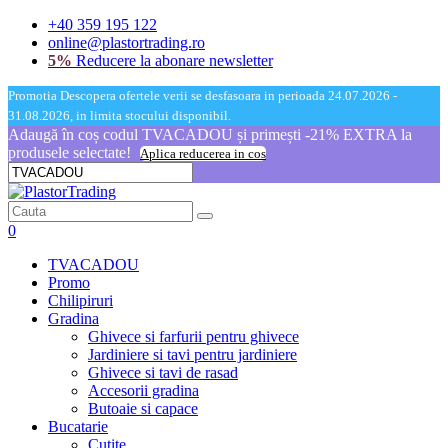
+40 359 195 122
online@plastortrading.ro
5%
Reducere la abonare newsletter
Promotia Descopera ofertele verii se desfasoara in perioada 24.07.2026 -
31.08.2026, in limita stocului disponibil.
Adaugă în coș codul TVACADOU și primești -21% EXTRA la
produsele selectate!
Aplica reducerea in cos
0
TVACADOU
Promo
Chilipiruri
Gradina
Ghivece si farfurii pentru ghivece
Jardiniere si tavi pentru jardiniere
Ghivece si tavi de rasad
Accesorii gradina
Butoaie si capace
Bucatarie
Cutite