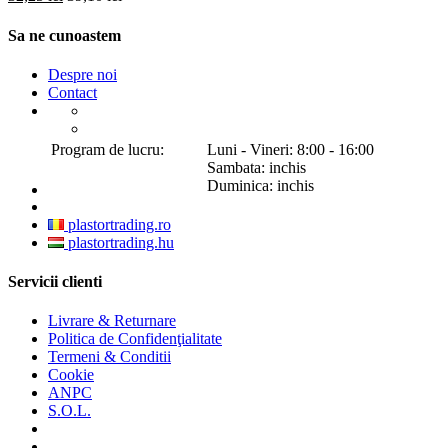
Sa ne cunoastem
Despre noi
Contact
Program de lucru:
Luni - Vineri: 8:00 - 16:00
Sambata: inchis
Duminica: inchis
plastortrading.ro
plastortrading.hu
Servicii clienti
Livrare & Returnare
Politica de Confidenţialitate
Termeni & Conditii
Cookie
ANPC
S.O.L.