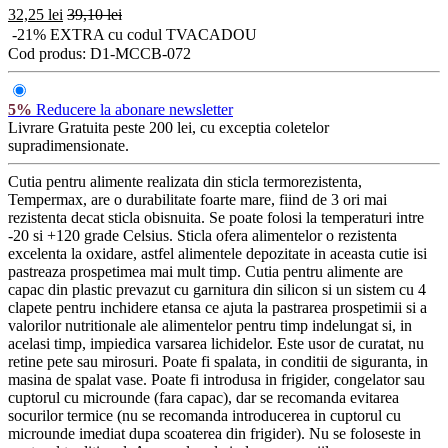
32,25 lei
39,10 lei
-21% EXTRA cu codul TVACADOU
Cod produs:
D1-MCCB-072
5%
Reducere la abonare newsletter
Livrare Gratuita
peste 200 lei, cu exceptia coletelor
supradimensionate.
Cutia pentru alimente realizata din sticla termorezistenta,
Tempermax, are o durabilitate foarte mare, fiind de 3 ori mai
rezistenta decat sticla obisnuita. Se poate folosi la temperaturi intre
-20 si +120 grade Celsius. Sticla ofera alimentelor o rezistenta
excelenta la oxidare, astfel alimentele depozitate in aceasta cutie isi
pastreaza prospetimea mai mult timp. Cutia pentru alimente are
capac din plastic prevazut cu garnitura din silicon si un sistem cu 4
clapete pentru inchidere etansa ce ajuta la pastrarea prospetimii si a
valorilor nutritionale ale alimentelor pentru timp indelungat si, in
acelasi timp, impiedica varsarea lichidelor. Este usor de curatat, nu
retine pete sau mirosuri. Poate fi spalata, in conditii de siguranta, in
masina de spalat vase. Poate fi introdusa in frigider, congelator sau
cuptorul cu microunde (fara capac), dar se recomanda evitarea
socurilor termice (nu se recomanda introducerea in cuptorul cu
microunde imediat dupa scoaterea din frigider). Nu se foloseste in