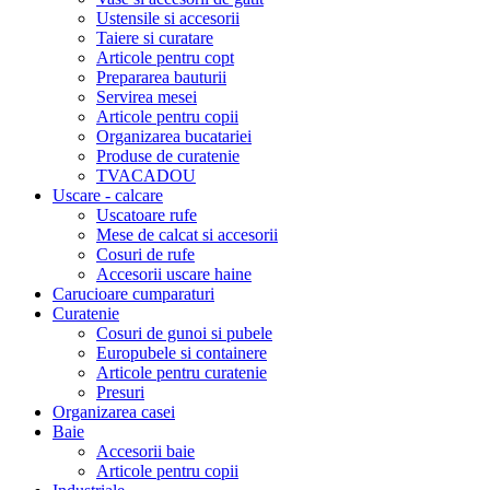
Ustensile si accesorii
Taiere si curatare
Articole pentru copt
Prepararea bauturii
Servirea mesei
Articole pentru copii
Organizarea bucatariei
Produse de curatenie
TVACADOU
Uscare - calcare
Uscatoare rufe
Mese de calcat si accesorii
Cosuri de rufe
Accesorii uscare haine
Carucioare cumparaturi
Curatenie
Cosuri de gunoi si pubele
Europubele si containere
Articole pentru curatenie
Presuri
Organizarea casei
Baie
Accesorii baie
Articole pentru copii