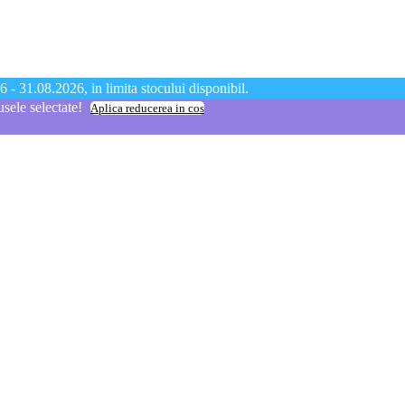
 - 31.08.2026, in limita stocului disponibil.
ele selectate!
Aplica reducerea in cos