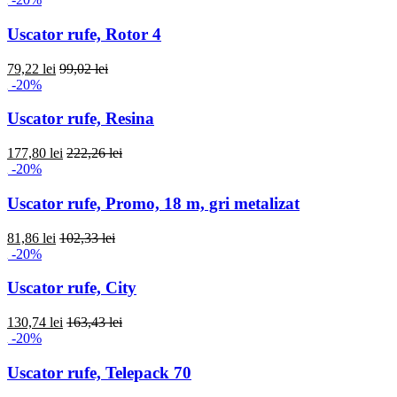
Uscator rufe, Rotor 4
79,22 lei
99,02 lei
-20%
Uscator rufe, Resina
177,80 lei
222,26 lei
-20%
Uscator rufe, Promo, 18 m, gri metalizat
81,86 lei
102,33 lei
-20%
Uscator rufe, City
130,74 lei
163,43 lei
-20%
Uscator rufe, Telepack 70