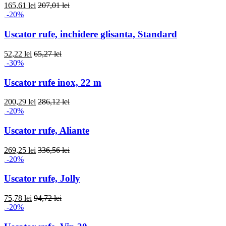
165,61 lei
207,01 lei
-20%
Uscator rufe, inchidere glisanta, Standard
52,22 lei
65,27 lei
-30%
Uscator rufe inox, 22 m
200,29 lei
286,12 lei
-20%
Uscator rufe, Aliante
269,25 lei
336,56 lei
-20%
Uscator rufe, Jolly
75,78 lei
94,72 lei
-20%