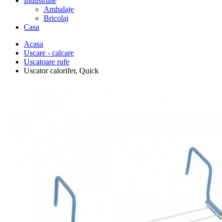
Industriale
Ambalaje
Bricolaj
Casa
Acasa
Uscare - calcare
Uscatoare rufe
Uscator calorifer, Quick