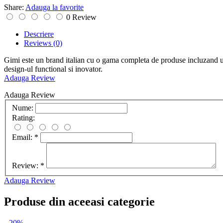
Share:
Adauga la favorite
0 Review
Descriere
Reviews
(0)
Gimi este un brand italian cu o gama completa de produse incluzand usc
design-ul functional si inovator.
Adauga Review
Adauga Review
Nume:
Rating:
Email:
*
Review:
*
Adauga Review
Produse din aceeasi categorie
-20%