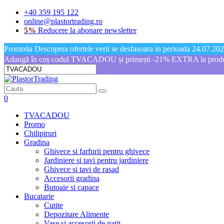
+40 359 195 122
online@plastortrading.ro
5%
Reducere la abonare newsletter
Promotia Descopera ofertele verii se desfasoara in perioada 24.07.2026
Adaugă în coș codul TVACADOU și primești -21% EXTRA la produs
0
TVACADOU
Promo
Chilipiruri
Gradina
Ghivece si farfurii pentru ghivece
Jardiniere si tavi pentru jardiniere
Ghivece si tavi de rasad
Accesorii gradina
Butoaie si capace
Bucatarie
Cutite
Depozitare Alimente
Vase si accesorii de gatit