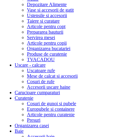
Depozitare Alimente
Vase si accesorii de gatit
Ustensile si accesorii
Taiere si curatare
Articole pentru copt
Prepararea bauturii
Servirea mesei
Articole pentru copii
Organizarea bucatariei
Produse de curatenie
TVACADOU
Uscare - calcare
Uscatoare rufe
Mese de calcat si accesorii
Cosuri de rufe
Accesorii uscare haine
Carucioare cumparaturi
Curatenie
Cosuri de gunoi si pubele
Europubele si containere
Articole pentru curatenie
Presuri
Organizarea casei
Baie
Accesorii baie