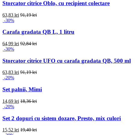
Storcator citrice Oblo, cu recipient colectare
63,83 lei
91,19 lei
-30%
Carafa gradata QB L, 1 litru
64,99 lei
92,84 lei
-30%
Storcator citrice UFO cu carafa gradata QB, 500 ml
63,83 lei
91,19 lei
-20%
Set palnii, Mimi
14,69 lei
18,36 lei
-20%
Set 2 dopuri cu sistem dozare, Presto, mix culori
15,52 lei
19,40 lei