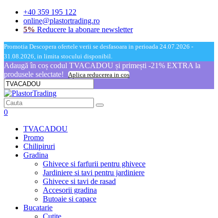
+40 359 195 122
online@plastortrading.ro
5%
Reducere la abonare newsletter
Promotia Descopera ofertele verii se desfasoara in perioada 24.07.2026 -
31.08.2026, in limita stocului disponibil.
Adaugă în coș codul TVACADOU și primești -21% EXTRA la
produsele selectate!
Aplica reducerea in cos
0
TVACADOU
Promo
Chilipiruri
Gradina
Ghivece si farfurii pentru ghivece
Jardiniere si tavi pentru jardiniere
Ghivece si tavi de rasad
Accesorii gradina
Butoaie si capace
Bucatarie
Cutite