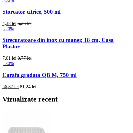
-30%
Storcator citrice, 500 ml
4,38 lei
6,25 lei
-20%
Strecuratoare din inox cu maner, 18 cm, Casa
Plastor
7,01 lei
8,77 lei
-30%
Carafa gradata QB M, 750 ml
56,87 lei
81,24 lei
Vizualizate recent