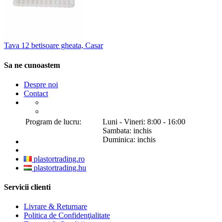
Tava 12 betisoare gheata, Casar
Sa ne cunoastem
Despre noi
Contact
Program de lucru:
Luni - Vineri: 8:00 - 16:00
Sambata: inchis
Duminica: inchis
plastortrading.ro
plastortrading.hu
Servicii clienti
Livrare & Returnare
Politica de Confidenţialitate