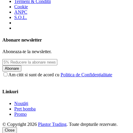
Termeni & Conditii
Cookie
ANPC
S.O.L.
Abonare newsletter
Aboneaza-te la newsletter.
Abonare
Am citit si sunt de acord cu
Politica de Confidenţialitate
Linkuri
Noutăți
Pret bomba
Promo
© Copyright 2026
Plastor Trading
. Toate drepturile rezervate.
Close