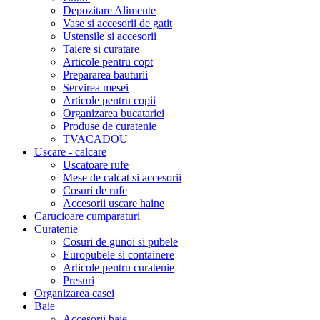
Depozitare Alimente
Vase si accesorii de gatit
Ustensile si accesorii
Taiere si curatare
Articole pentru copt
Prepararea bauturii
Servirea mesei
Articole pentru copii
Organizarea bucatariei
Produse de curatenie
TVACADOU
Uscare - calcare
Uscatoare rufe
Mese de calcat si accesorii
Cosuri de rufe
Accesorii uscare haine
Carucioare cumparaturi
Curatenie
Cosuri de gunoi si pubele
Europubele si containere
Articole pentru curatenie
Presuri
Organizarea casei
Baie
Accesorii baie