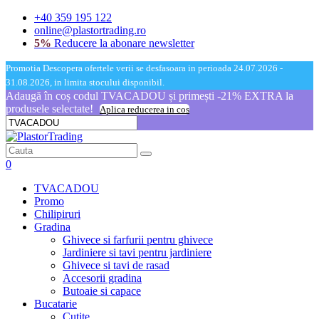
+40 359 195 122
online@plastortrading.ro
5%
Reducere la abonare newsletter
Promotia Descopera ofertele verii se desfasoara in perioada 24.07.2026 -
31.08.2026, in limita stocului disponibil.
Adaugă în coș codul TVACADOU și primești -21% EXTRA la
produsele selectate!
Aplica reducerea in cos
0
TVACADOU
Promo
Chilipiruri
Gradina
Ghivece si farfurii pentru ghivece
Jardiniere si tavi pentru jardiniere
Ghivece si tavi de rasad
Accesorii gradina
Butoaie si capace
Bucatarie
Cutite