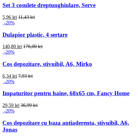
Set 3 cosulete dreptunghiulare, Serve
5,96 lei
11,43 lei
-20%
Dulapior plastic, 4 sertare
140,80 lei
176,00 lei
-20%
Cos depozitare, stivuibil, A6, Mirko
6,34 lei
7,93 lei
-20%
Impaturitor pentru haine, 68x65 cm, Fancy Home
29,59 lei
36,99 lei
-20%
Cos depozitare cu baza antiaderenta, stivuibil, A6,
Jonas