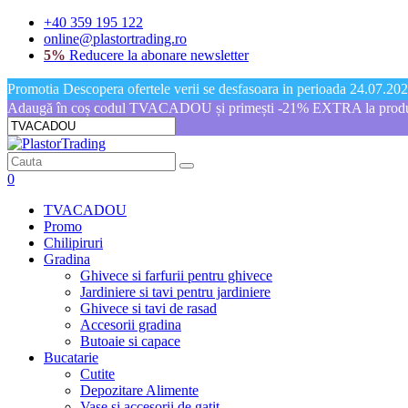
+40 359 195 122
online@plastortrading.ro
5%
Reducere la abonare newsletter
Promotia Descopera ofertele verii se desfasoara in perioada 24.07.2026
Adaugă în coș codul TVACADOU și primești -21% EXTRA la produs
0
TVACADOU
Promo
Chilipiruri
Gradina
Ghivece si farfurii pentru ghivece
Jardiniere si tavi pentru jardiniere
Ghivece si tavi de rasad
Accesorii gradina
Butoaie si capace
Bucatarie
Cutite
Depozitare Alimente
Vase si accesorii de gatit