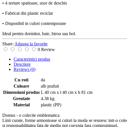
• 4 sertare spatioase, usor de deschis
• Fabricat din plastic reciclat
• Disponibil in culori contemporane
Ideal pentru dormitor, baie, birou sau hol.
Share:
Adauga la favorite
0 Review
Caracteristici produs
Descriere
Reviews
(0)
Cu roti
da
Culoare
alb prafuit
Dimensiuni produs
L 40 cm x l 40 cm x h 81 cm
Greutate
4.38 kg
Material
plastic (PP)
Domus - o colectie emblematica
Linii curate, forme armonioase si culori la moda se reunesc intr-o cole
si responsabilitatea fata de mediu pot coexista fara compromisuri.