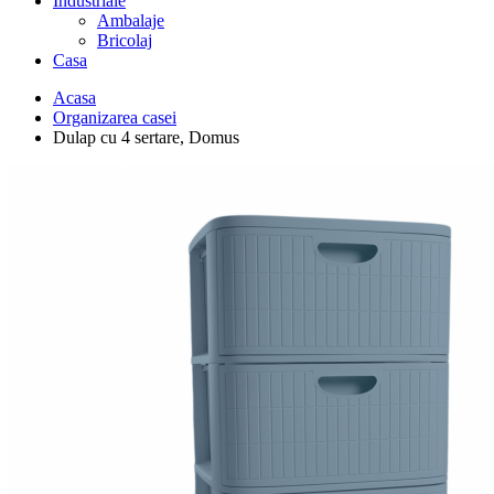
Industriale
Ambalaje
Bricolaj
Casa
Acasa
Organizarea casei
Dulap cu 4 sertare, Domus