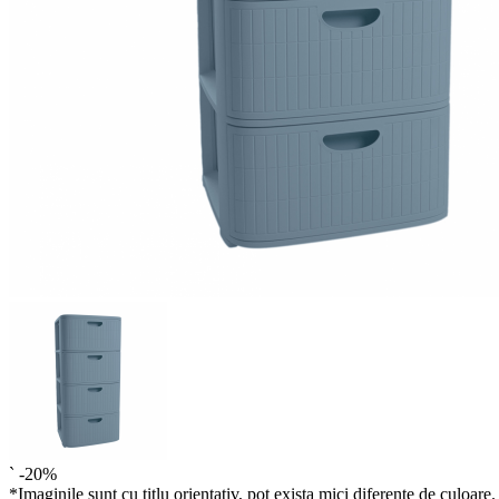
`
-20%
*Imaginile sunt cu titlu orientativ, pot exista mici diferente de culoare.