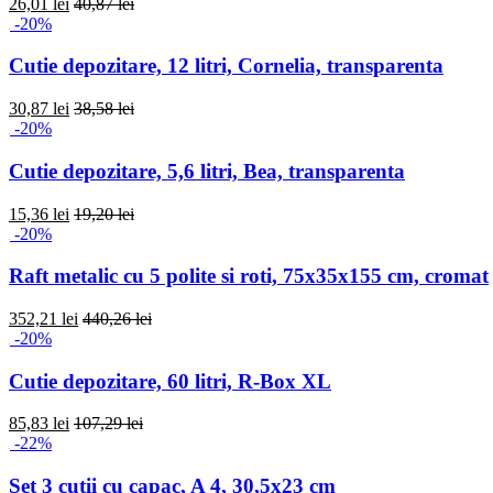
26,01 lei
40,87 lei
-20%
Cutie depozitare, 12 litri, Cornelia, transparenta
30,87 lei
38,58 lei
-20%
Cutie depozitare, 5,6 litri, Bea, transparenta
15,36 lei
19,20 lei
-20%
Raft metalic cu 5 polite si roti, 75x35x155 cm, cromat
352,21 lei
440,26 lei
-20%
Cutie depozitare, 60 litri, R-Box XL
85,83 lei
107,29 lei
-22%
Set 3 cutii cu capac, A 4, 30,5x23 cm