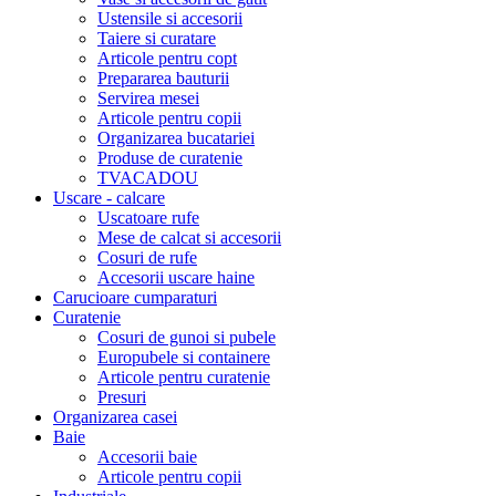
Ustensile si accesorii
Taiere si curatare
Articole pentru copt
Prepararea bauturii
Servirea mesei
Articole pentru copii
Organizarea bucatariei
Produse de curatenie
TVACADOU
Uscare - calcare
Uscatoare rufe
Mese de calcat si accesorii
Cosuri de rufe
Accesorii uscare haine
Carucioare cumparaturi
Curatenie
Cosuri de gunoi si pubele
Europubele si containere
Articole pentru curatenie
Presuri
Organizarea casei
Baie
Accesorii baie
Articole pentru copii