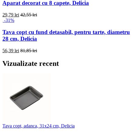
Aparat decorat cu 8 capete, Delicia
29,79 lei
42,55 lei
-31%
Tava copt cu fund detasabil, pentru tarte, diametru
28 cm, Delicia
56,39 lei
81,85 lei
Vizualizate recent
Tava copt, adanca, 31x24 cm, Delicia