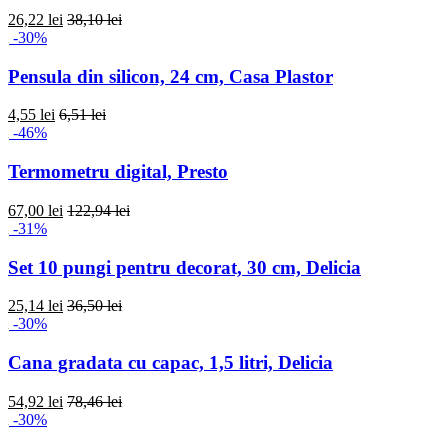
26,22 lei
38,10 lei
-30%
Pensula din silicon, 24 cm, Casa Plastor
4,55 lei
6,51 lei
-46%
Termometru digital, Presto
67,00 lei
122,94 lei
-31%
Set 10 pungi pentru decorat, 30 cm, Delicia
25,14 lei
36,50 lei
-30%
Cana gradata cu capac, 1,5 litri, Delicia
54,92 lei
78,46 lei
-30%