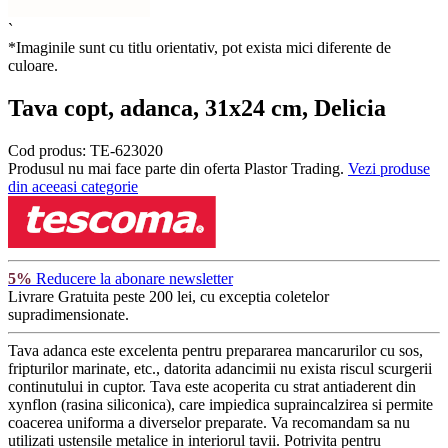
`
*Imaginile sunt cu titlu orientativ, pot exista mici diferente de
culoare.
Tava copt, adanca, 31x24 cm, Delicia
Cod produs:
TE-623020
Produsul nu mai face parte din oferta Plastor Trading.
Vezi produse
din aceeasi categorie
5%
Reducere la abonare newsletter
Livrare Gratuita
peste 200 lei, cu exceptia coletelor
supradimensionate.
Tava adanca este excelenta pentru prepararea mancarurilor cu sos,
fripturilor marinate, etc., datorita adancimii nu exista riscul scurgerii
continutului in cuptor. Tava este acoperita cu strat antiaderent din
xynflon (rasina siliconica), care impiedica supraincalzirea si permite
coacerea uniforma a diverselor preparate. Va recomandam sa nu
utilizati ustensile metalice in interiorul tavii. Potrivita pentru