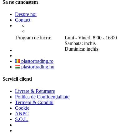
Sa ne cunoastem
Despre noi
Contact
Program de lucru:
Luni - Vineri: 8:00 - 16:00
Sambata: inchis
Duminica: inchis
plastortrading.ro
plastortrading.hu
Servicii clienti
Livrare & Returnare
Politica de Confidenţialitate
Termeni & Conditii
Cookie
ANPC
S.O.L.