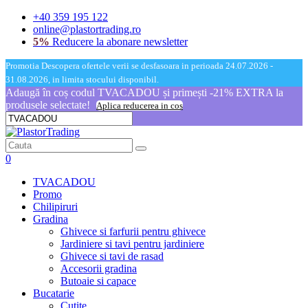
+40 359 195 122
online@plastortrading.ro
5%
Reducere la abonare newsletter
Promotia Descopera ofertele verii se desfasoara in perioada 24.07.2026 -
31.08.2026, in limita stocului disponibil.
Adaugă în coș codul TVACADOU și primești -21% EXTRA la
produsele selectate!
Aplica reducerea in cos
0
TVACADOU
Promo
Chilipiruri
Gradina
Ghivece si farfurii pentru ghivece
Jardiniere si tavi pentru jardiniere
Ghivece si tavi de rasad
Accesorii gradina
Butoaie si capace
Bucatarie
Cutite