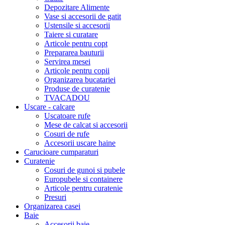
Depozitare Alimente
Vase si accesorii de gatit
Ustensile si accesorii
Taiere si curatare
Articole pentru copt
Prepararea bauturii
Servirea mesei
Articole pentru copii
Organizarea bucatariei
Produse de curatenie
TVACADOU
Uscare - calcare
Uscatoare rufe
Mese de calcat si accesorii
Cosuri de rufe
Accesorii uscare haine
Carucioare cumparaturi
Curatenie
Cosuri de gunoi si pubele
Europubele si containere
Articole pentru curatenie
Presuri
Organizarea casei
Baie
Accesorii baie