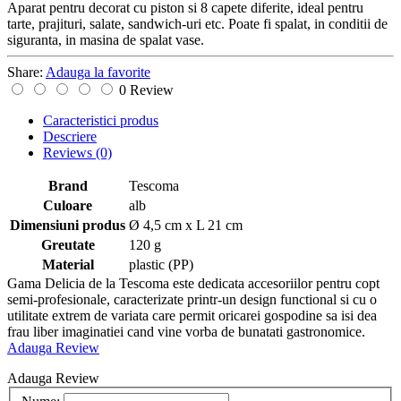
Aparat pentru decorat cu piston si 8 capete diferite, ideal pentru
tarte, prajituri, salate, sandwich-uri etc. Poate fi spalat, in conditii de
siguranta, in masina de spalat vase.
Share:
Adauga la favorite
0 Review
Caracteristici produs
Descriere
Reviews
(0)
Brand
Tescoma
Culoare
alb
Dimensiuni produs
Ø 4,5 cm x L 21 cm
Greutate
120 g
Material
plastic (PP)
Gama Delicia de la Tescoma este dedicata accesoriilor pentru copt
semi-profesionale, caracterizate printr-un design functional si cu o
utilitate extrem de variata care permit oricarei gospodine sa isi dea
frau liber imaginatiei cand vine vorba de bunatati gastronomice.
Adauga Review
Adauga Review