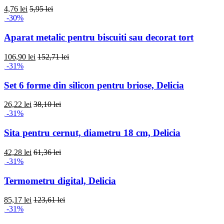
4,76 lei
5,95 lei
-30%
Aparat metalic pentru biscuiti sau decorat tort
106,90 lei
152,71 lei
-31%
Set 6 forme din silicon pentru briose, Delicia
26,22 lei
38,10 lei
-31%
Sita pentru cernut, diametru 18 cm, Delicia
42,28 lei
61,36 lei
-31%
Termometru digital, Delicia
85,17 lei
123,61 lei
-31%