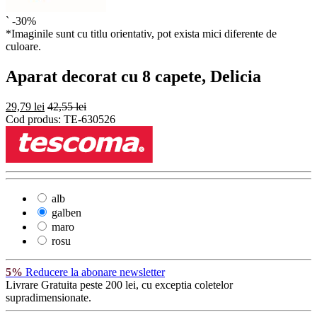
`
-30%
*Imaginile sunt cu titlu orientativ, pot exista mici diferente de
culoare.
Aparat decorat cu 8 capete, Delicia
29,79 lei
42,55 lei
Cod produs:
TE-630526
alb
galben
maro
rosu
5%
Reducere la abonare newsletter
Livrare Gratuita
peste 200 lei, cu exceptia coletelor
supradimensionate.