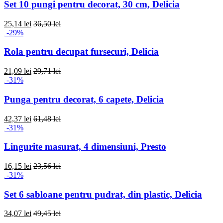
Set 10 pungi pentru decorat, 30 cm, Delicia
25,14 lei
36,50 lei
-29%
Rola pentru decupat fursecuri, Delicia
21,09 lei
29,71 lei
-31%
Punga pentru decorat, 6 capete, Delicia
42,37 lei
61,48 lei
-31%
Lingurite masurat, 4 dimensiuni, Presto
16,15 lei
23,56 lei
-31%
Set 6 sabloane pentru pudrat, din plastic, Delicia
34,07 lei
49,45 lei