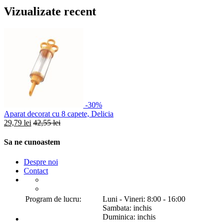
Vizualizate recent
-30%
Aparat decorat cu 8 capete, Delicia
29,79 lei
42,55 lei
Sa ne cunoastem
Despre noi
Contact
Program de lucru:
Luni - Vineri: 8:00 - 16:00
Sambata: inchis
Duminica: inchis