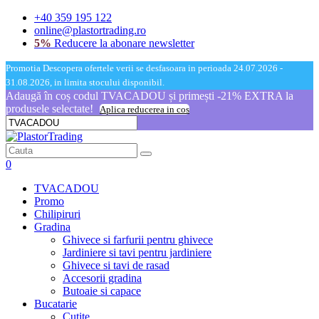
+40 359 195 122
online@plastortrading.ro
5%
Reducere la abonare newsletter
Promotia Descopera ofertele verii se desfasoara in perioada 24.07.2026 -
31.08.2026, in limita stocului disponibil.
Adaugă în coș codul TVACADOU și primești -21% EXTRA la
produsele selectate!
Aplica reducerea in cos
0
TVACADOU
Promo
Chilipiruri
Gradina
Ghivece si farfurii pentru ghivece
Jardiniere si tavi pentru jardiniere
Ghivece si tavi de rasad
Accesorii gradina
Butoaie si capace
Bucatarie
Cutite