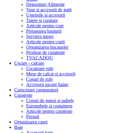
Depozitare Alimente
Vase si accesorii de gatit
Ustensile si accesorii
Taiere si curatare
Articole pentru copt
Prepararea bauturii
Servirea mesei
Articole pentru copii
Organizarea bucatariei
Produse de curatenie
TVACADOU
Uscare - calcare
Uscatoare rufe
Mese de calcat si accesorii
Cosuri de rufe
Accesorii uscare haine
Carucioare cumparaturi
Curatenie
Cosuri de gunoi si pubele
Europubele si containere
Articole pentru curatenie
Presuri
Organizarea casei
Baie
Accesorii baie