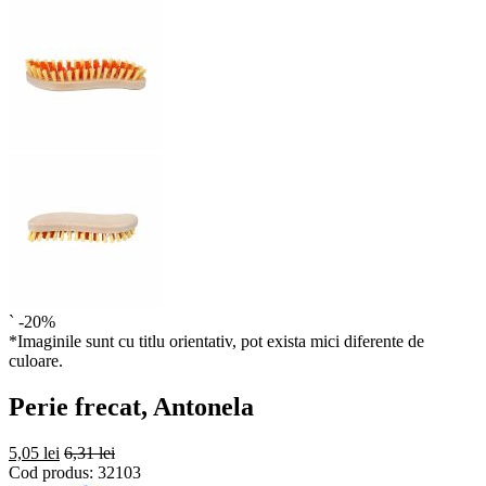
`
-20%
*Imaginile sunt cu titlu orientativ, pot exista mici diferente de
culoare.
Perie frecat, Antonela
5,05 lei
6,31 lei
Cod produs:
32103