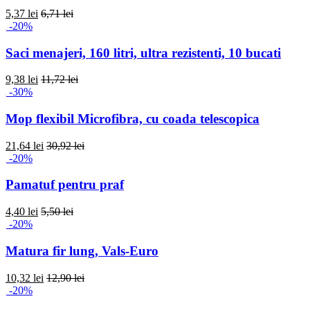
5,37 lei
6,71 lei
-20%
Saci menajeri, 160 litri, ultra rezistenti, 10 bucati
9,38 lei
11,72 lei
-30%
Mop flexibil Microfibra, cu coada telescopica
21,64 lei
30,92 lei
-20%
Pamatuf pentru praf
4,40 lei
5,50 lei
-20%
Matura fir lung, Vals-Euro
10,32 lei
12,90 lei
-20%