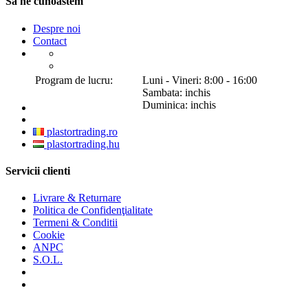
Sa ne cunoastem
Despre noi
Contact
Program de lucru:
Luni - Vineri: 8:00 - 16:00
Sambata: inchis
Duminica: inchis
plastortrading.ro
plastortrading.hu
Servicii clienti
Livrare & Returnare
Politica de Confidenţialitate
Termeni & Conditii
Cookie
ANPC
S.O.L.