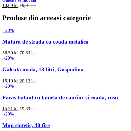
Galeata semiovala
10,69 lei
19,01 lei
Produse din aceeasi categorie
-20%
Matura de strada cu coada metalica
56,50 lei
70,63 lei
-20%
Galeata ovala, 13 litri, Gospodina
16,10 lei
20,12 lei
-20%
Faras batant cu lamela de cauciuc si coada, rosu
15,51 lei
19,39 lei
-20%
Mop sintetic, 40 fire