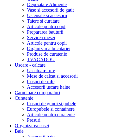
Depozitare Alimente
Vase si accesorii de gatit
Ustensile si accesorii
Taiere si curatare
Articole pentru copt
Prepararea bauturii
Servirea mesei
Articole pentru copii
Organizarea bucatariei
Produse de curatenie
TVACADOU
Uscare - calcare
Uscatoare rufe
Mese de calcat si accesorii
Cosuri de rufe
Accesorii uscare haine
Carucioare cumparaturi
Curatenie
Cosuri de gunoi si pubele
Europubele si containere
Articole pentru curatenie
Presuri
Organizarea casei
Baie
Accesorii baie