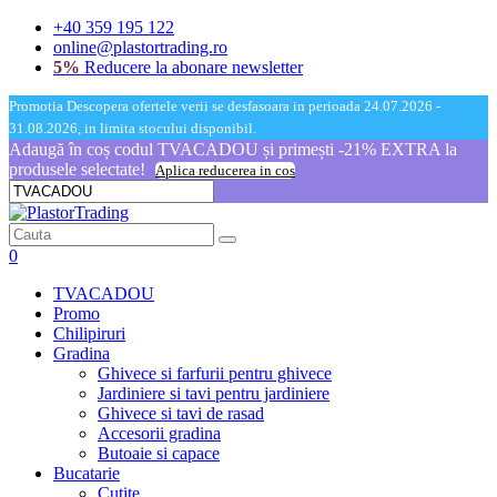
+40 359 195 122
online@plastortrading.ro
5%
Reducere la abonare newsletter
Promotia Descopera ofertele verii se desfasoara in perioada 24.07.2026 -
31.08.2026, in limita stocului disponibil.
Adaugă în coș codul TVACADOU și primești -21% EXTRA la
produsele selectate!
Aplica reducerea in cos
0
TVACADOU
Promo
Chilipiruri
Gradina
Ghivece si farfurii pentru ghivece
Jardiniere si tavi pentru jardiniere
Ghivece si tavi de rasad
Accesorii gradina
Butoaie si capace
Bucatarie
Cutite