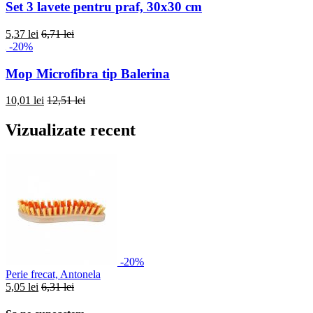
Set 3 lavete pentru praf, 30x30 cm
5,37 lei
6,71 lei
-20%
Mop Microfibra tip Balerina
10,01 lei
12,51 lei
Vizualizate recent
-20%
Perie frecat, Antonela
5,05 lei
6,31 lei