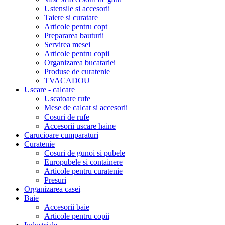
Ustensile si accesorii
Taiere si curatare
Articole pentru copt
Prepararea bauturii
Servirea mesei
Articole pentru copii
Organizarea bucatariei
Produse de curatenie
TVACADOU
Uscare - calcare
Uscatoare rufe
Mese de calcat si accesorii
Cosuri de rufe
Accesorii uscare haine
Carucioare cumparaturi
Curatenie
Cosuri de gunoi si pubele
Europubele si containere
Articole pentru curatenie
Presuri
Organizarea casei
Baie
Accesorii baie
Articole pentru copii