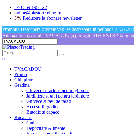
+40 359 195 122
online@plastortrading.ro
5%
Reducere la abonare newsletter
Promotia Descopera ofertele verii se desfasoara in perioada 24.07.2026
Adaugă în coș codul TVACADOU și primești -21% EXTRA la produs
0
TVACADOU
Promo
Chilipiruri
Gradina
Ghivece si farfurii pentru ghivece
Jardiniere si tavi pentru jardiniere
Ghivece si tavi de rasad
Accesorii gradina
Butoaie si capace
Bucatarie
Cutite
Depozitare Alimente
Vase si accesorii de gatit