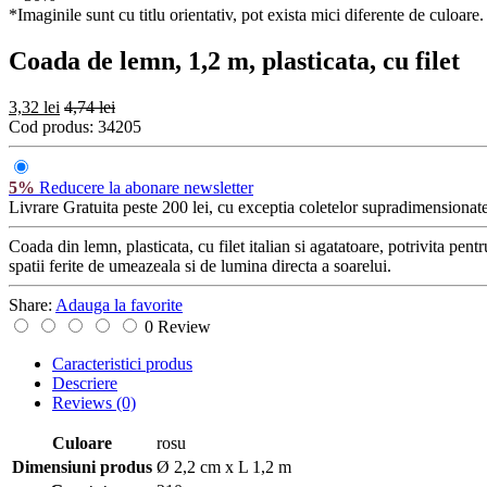
*Imaginile sunt cu titlu orientativ, pot exista mici diferente de culoare.
Coada de lemn, 1,2 m, plasticata, cu filet
3,32 lei
4,74 lei
Cod produs:
34205
5%
Reducere la abonare newsletter
Livrare Gratuita
peste 200 lei, cu exceptia coletelor supradimensionate
Coada din lemn, plasticata, cu filet italian si agatatoare, potrivita pent
spatii ferite de umeazeala si de lumina directa a soarelui.
Share:
Adauga la favorite
0 Review
Caracteristici produs
Descriere
Reviews
(0)
Culoare
rosu
Dimensiuni produs
Ø 2,2 cm x L 1,2 m