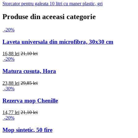
Storcator pentru galeata 10 litri cu maner plastic, gri
Produse din aceeasi categorie
-20%
Laveta universala din microfibra, 30x30 cm
16,88 lei
21,10 lei
-20%
Matura cusuta, Hora
23,88 lei
29,85 lei
-30%
Rezerva mop Chenille
14,77 lei
21,10 lei
-20%
Mop sintetic, 50 fire