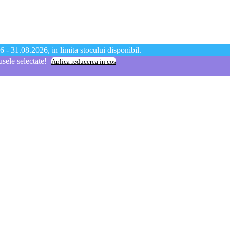
 - 31.08.2026, in limita stocului disponibil.
ele selectate!
Aplica reducerea in cos