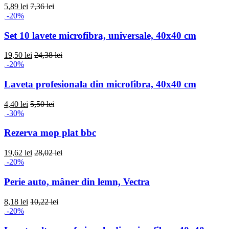
5,89 lei
7,36 lei
-20%
Set 10 lavete microfibra, universale, 40x40 cm
19,50 lei
24,38 lei
-20%
Laveta profesionala din microfibra, 40x40 cm
4,40 lei
5,50 lei
-30%
Rezerva mop plat bbc
19,62 lei
28,02 lei
-20%
Perie auto, mâner din lemn, Vectra
8,18 lei
10,22 lei
-20%