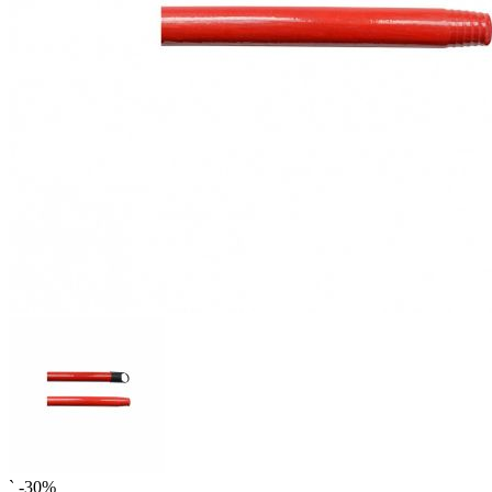
`
-30%