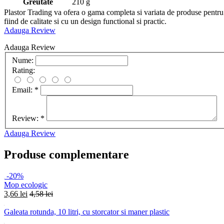
Greutate
210 g
Plastor Trading va ofera o gama completa si variata de produse pentru c
fiind de calitate si cu un design functional si practic.
Adauga Review
Adauga Review
Nume:
Rating:
Email:
*
Review:
*
Adauga Review
Produse complementare
-20%
Mop ecologic
3,66 lei
4,58 lei
Galeata rotunda, 10 litri, cu storcator si maner plastic