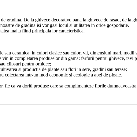
e de gradina. De la ghivece decorative pana la ghivece de rasad, de la gh
noastre de gradina isi vor gasi locul si utilitatea in orice gospodarie.
atea inalta fiind principala lor caracteristica.
c sau ceramica, in culori clasice sau culori vii, dimensiuni mari, medii sa
fie vin in completarea produselor din gama: farfurii pentru ghivece, tavi p
sau clipsuri pentru orhidee;
cultivarea si productia de plante sau flori in sere, gradini sau terase;
sau colectarea intr-un mod economic si ecologic a apei de ploaie.
elor, fie ca va doriti produse care sa complimenteze florile dumneavoastra