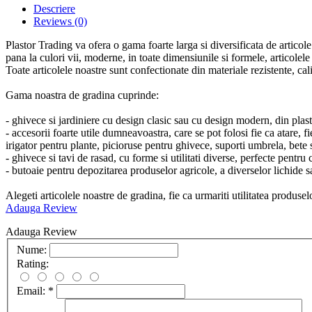
Descriere
Reviews
(0)
Plastor Trading va ofera o gama foarte larga si diversificata de articol
pana la culori vii, moderne, in toate dimensiunile si formele, articolele 
Toate articolele noastre sunt confectionate din materiale rezistente, calit
Gama noastra de gradina cuprinde:
- ghivece si jardiniere cu design clasic sau cu design modern, din plasti
- accesorii foarte utile dumneavoastra, care se pot folosi fie ca atare, 
irigator pentru plante, picioruse pentru ghivece, suporti umbrela, bete 
- ghivece si tavi de rasad, cu forme si utilitati diverse, perfecte pentru 
- butoaie pentru depozitarea produselor agricole, a diverselor lichide 
Alegeti articolele noastre de gradina, fie ca urmariti utilitatea produs
Adauga Review
Adauga Review
Nume:
Rating:
Email:
*