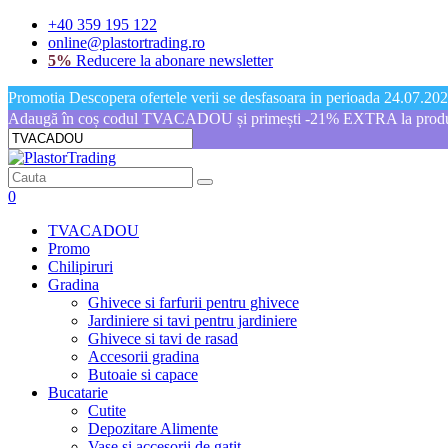
+40 359 195 122
online@plastortrading.ro
5%
Reducere la abonare newsletter
Promotia Descopera ofertele verii se desfasoara in perioada 24.07.2026
Adaugă în coș codul TVACADOU și primești -21% EXTRA la produs
0
TVACADOU
Promo
Chilipiruri
Gradina
Ghivece si farfurii pentru ghivece
Jardiniere si tavi pentru jardiniere
Ghivece si tavi de rasad
Accesorii gradina
Butoaie si capace
Bucatarie
Cutite
Depozitare Alimente
Vase si accesorii de gatit