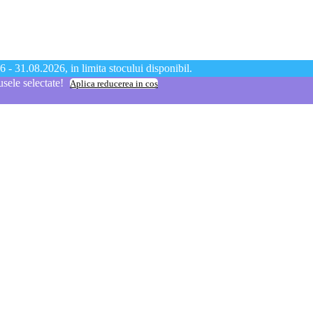
 - 31.08.2026, in limita stocului disponibil.
ele selectate!
Aplica reducerea in cos