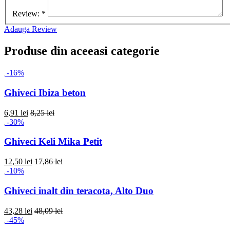
Review:
*
Adauga Review
Produse din aceeasi categorie
-16%
Ghiveci Ibiza beton
6,91 lei
8,25 lei
-30%
Ghiveci Keli Mika Petit
12,50 lei
17,86 lei
-10%
Ghiveci inalt din teracota, Alto Duo
43,28 lei
48,09 lei
-45%