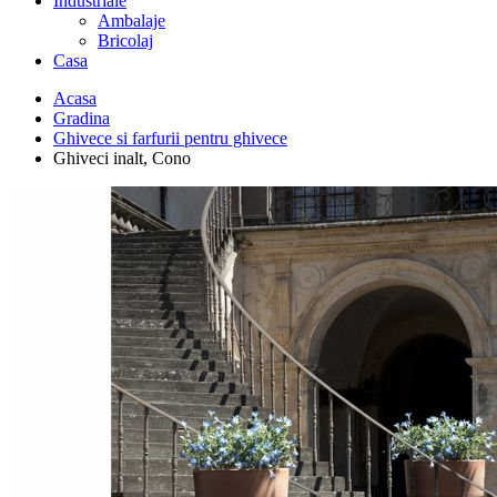
Industriale
Ambalaje
Bricolaj
Casa
Acasa
Gradina
Ghivece si farfurii pentru ghivece
Ghiveci inalt, Cono