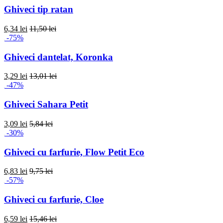
Ghiveci tip ratan
6,34 lei
11,50 lei
-75%
Ghiveci dantelat, Koronka
3,29 lei
13,01 lei
-47%
Ghiveci Sahara Petit
3,09 lei
5,84 lei
-30%
Ghiveci cu farfurie, Flow Petit Eco
6,83 lei
9,75 lei
-57%
Ghiveci cu farfurie, Cloe
6,59 lei
15,46 lei