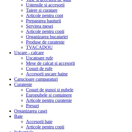
Ustensile si accesorii
Taiere si curatare
Articole pentru copt
Prepararea bauturii
Servirea mesei
Articole pentru copii
Organizarea bucatariei
Produse de curatenie
TVACADOU
Uscare - calcare
Uscatoare rufe
Mese de calcat si accesorii
Cosuri de rufe
Accesorii uscare haine
Carucioare cumparaturi
Curatenie
Cosuri de gunoi si pubele
Europubele si containere
Articole pentru curatenie
Presuri
Organizarea casei
Baie
Accesorii baie
Articole pentru copii