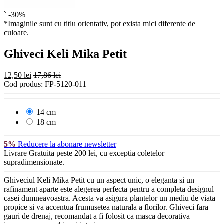
`
-30%
*Imaginile sunt cu titlu orientativ, pot exista mici diferente de
culoare.
Ghiveci Keli Mika Petit
12,50 lei
17,86 lei
Cod produs:
FP-5120-011
14 cm
18 cm
5%
Reducere la abonare newsletter
Livrare Gratuita
peste 200 lei, cu exceptia coletelor
supradimensionate.
Ghiveciul Keli Mika Petit cu un aspect unic, o eleganta si un
rafinament aparte este alegerea perfecta pentru a completa designul
casei dumneavoastra. Acesta va asigura plantelor un mediu de viata
propice si va accentua frumusetea naturala a florilor. Ghiveci fara
gauri de drenaj, recomandat a fi folosit ca masca decorativa