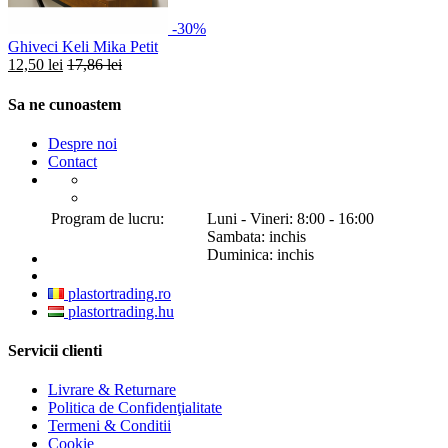
-30%
Ghiveci Keli Mika Petit
12,50 lei
17,86 lei
Sa ne cunoastem
Despre noi
Contact
Program de lucru:
Luni - Vineri: 8:00 - 16:00
Sambata: inchis
Duminica: inchis
plastortrading.ro
plastortrading.hu
Servicii clienti
Livrare & Returnare
Politica de Confidenţialitate
Termeni & Conditii
Cookie