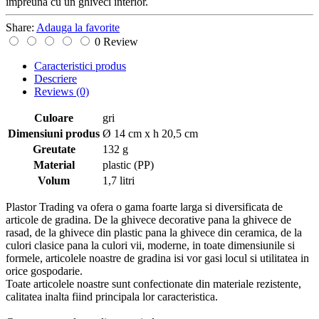
impreuna cu un ghiveci interior.
Share:
Adauga la favorite
0 Review
Caracteristici produs
Descriere
Reviews
(0)
Culoare
gri
Dimensiuni produs
Ø 14 cm x h 20,5 cm
Greutate
132 g
Material
plastic (PP)
Volum
1,7 litri
Plastor Trading va ofera o gama foarte larga si diversificata de
articole de gradina. De la ghivece decorative pana la ghivece de
rasad, de la ghivece din plastic pana la ghivece din ceramica, de la
culori clasice pana la culori vii, moderne, in toate dimensiunile si
formele, articolele noastre de gradina isi vor gasi locul si utilitatea in
orice gospodarie.
Toate articolele noastre sunt confectionate din materiale rezistente,
calitatea inalta fiind principala lor caracteristica.