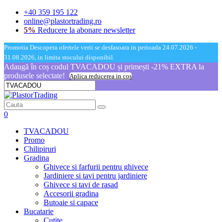
+40 359 195 122
online@plastortrading.ro
5%
Reducere la abonare newsletter
Promotia Descopera ofertele verii se desfasoara in perioada 24.07.2026 -
31.08.2026, in limita stocului disponibil.
Adaugă în coș codul TVACADOU și primești -21% EXTRA la
produsele selectate!
Aplica reducerea in cos
0
TVACADOU
Promo
Chilipiruri
Gradina
Ghivece si farfurii pentru ghivece
Jardiniere si tavi pentru jardiniere
Ghivece si tavi de rasad
Accesorii gradina
Butoaie si capace
Bucatarie
Cutite