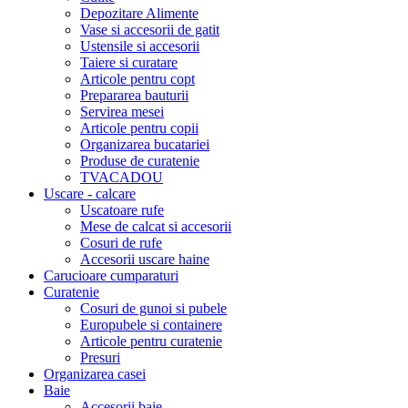
Depozitare Alimente
Vase si accesorii de gatit
Ustensile si accesorii
Taiere si curatare
Articole pentru copt
Prepararea bauturii
Servirea mesei
Articole pentru copii
Organizarea bucatariei
Produse de curatenie
TVACADOU
Uscare - calcare
Uscatoare rufe
Mese de calcat si accesorii
Cosuri de rufe
Accesorii uscare haine
Carucioare cumparaturi
Curatenie
Cosuri de gunoi si pubele
Europubele si containere
Articole pentru curatenie
Presuri
Organizarea casei
Baie
Accesorii baie