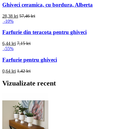
Ghiveci ceramica, cu bordura, Alberta
28,38 lei
57,46 lei
-10%
Farfurie din teracota pentru ghiveci
6,44 lei
7,15 lei
-55%
Farfurie pentru ghiveci
0,64 lei
1,42 lei
Vizualizate recent