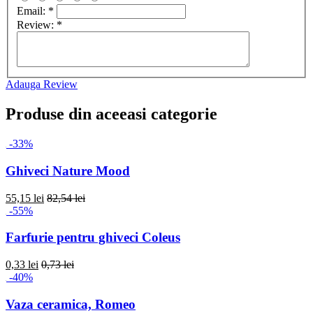
Email:
*
Review:
*
Adauga Review
Produse din aceeasi categorie
-33%
Ghiveci Nature Mood
55,15 lei
82,54 lei
-55%
Farfurie pentru ghiveci Coleus
0,33 lei
0,73 lei
-40%
Vaza ceramica, Romeo