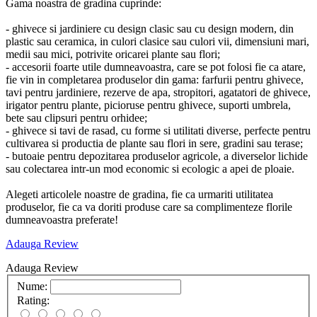
Gama noastra de gradina cuprinde:
- ghivece si jardiniere cu design clasic sau cu design modern, din
plastic sau ceramica, in culori clasice sau culori vii, dimensiuni mari,
medii sau mici, potrivite oricarei plante sau flori;
- accesorii foarte utile dumneavoastra, care se pot folosi fie ca atare,
fie vin in completarea produselor din gama: farfurii pentru ghivece,
tavi pentru jardiniere, rezerve de apa, stropitori, agatatori de ghivece,
irigator pentru plante, picioruse pentru ghivece, suporti umbrela,
bete sau clipsuri pentru orhidee;
- ghivece si tavi de rasad, cu forme si utilitati diverse, perfecte pentru
cultivarea si productia de plante sau flori in sere, gradini sau terase;
- butoaie pentru depozitarea produselor agricole, a diverselor lichide
sau colectarea intr-un mod economic si ecologic a apei de ploaie.
Alegeti articolele noastre de gradina, fie ca urmariti utilitatea
produselor, fie ca va doriti produse care sa complimenteze florile
dumneavoastra preferate!
Adauga Review
Adauga Review
Nume:
Rating: