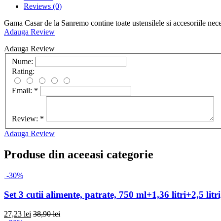
Reviews
(0)
Gama Casar de la Sanremo contine toate ustensilele si accesoriile nece
Adauga Review
Adauga Review
Nume:
Rating:
Email:
*
Review:
*
Adauga Review
Produse din aceeasi categorie
-30%
Set 3 cutii alimente, patrate, 750 ml+1,36 litri+2,5 lit
27,23 lei
38,90 lei