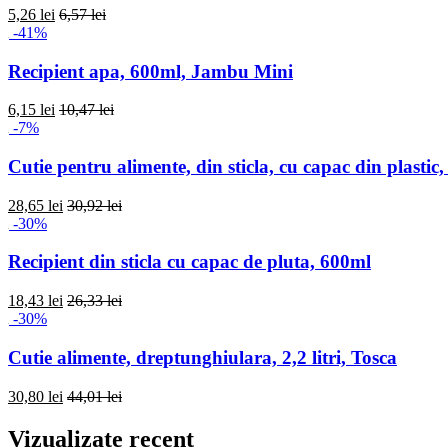
5,26 lei
6,57 lei
-41%
Recipient apa, 600ml, Jambu Mini
6,15 lei
10,47 lei
-7%
Cutie pentru alimente, din sticla, cu capac din plastic
28,65 lei
30,92 lei
-30%
Recipient din sticla cu capac de pluta, 600ml
18,43 lei
26,33 lei
-30%
Cutie alimente, dreptunghiulara, 2,2 litri, Tosca
30,80 lei
44,01 lei
Vizualizate recent