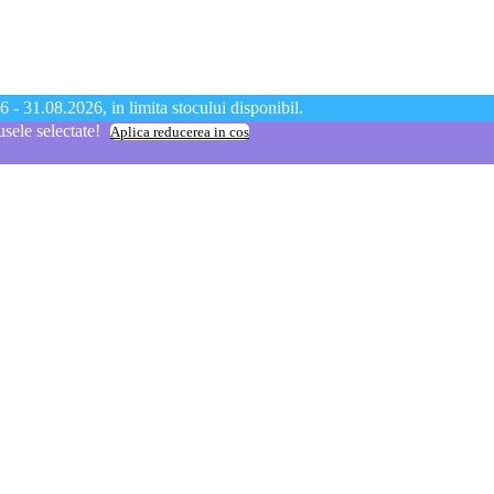
 - 31.08.2026, in limita stocului disponibil.
ele selectate!
Aplica reducerea in cos