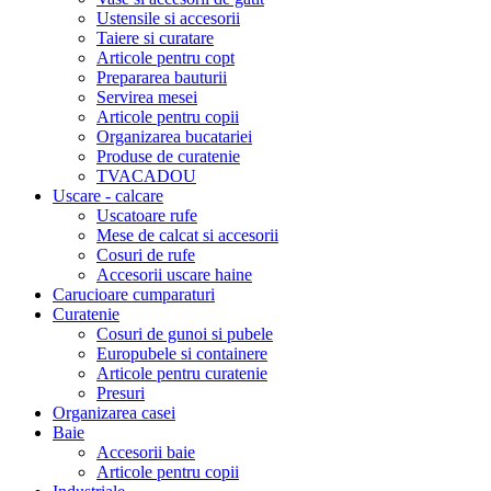
Ustensile si accesorii
Taiere si curatare
Articole pentru copt
Prepararea bauturii
Servirea mesei
Articole pentru copii
Organizarea bucatariei
Produse de curatenie
TVACADOU
Uscare - calcare
Uscatoare rufe
Mese de calcat si accesorii
Cosuri de rufe
Accesorii uscare haine
Carucioare cumparaturi
Curatenie
Cosuri de gunoi si pubele
Europubele si containere
Articole pentru curatenie
Presuri
Organizarea casei
Baie
Accesorii baie
Articole pentru copii