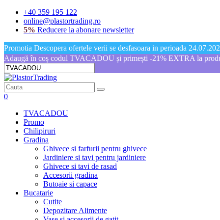
+40 359 195 122
online@plastortrading.ro
5%
Reducere la abonare newsletter
Promotia Descopera ofertele verii se desfasoara in perioada 24.07.2026
Adaugă în coș codul TVACADOU și primești -21% EXTRA la produs
0
TVACADOU
Promo
Chilipiruri
Gradina
Ghivece si farfurii pentru ghivece
Jardiniere si tavi pentru jardiniere
Ghivece si tavi de rasad
Accesorii gradina
Butoaie si capace
Bucatarie
Cutite
Depozitare Alimente
Vase si accesorii de gatit