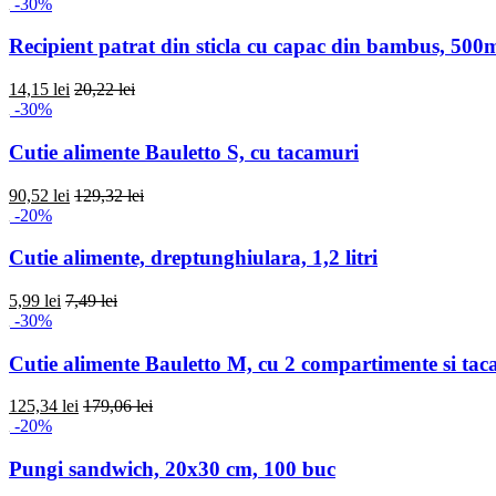
-30%
Recipient patrat din sticla cu capac din bambus, 500
14,15 lei
20,22 lei
-30%
Cutie alimente Bauletto S, cu tacamuri
90,52 lei
129,32 lei
-20%
Cutie alimente, dreptunghiulara, 1,2 litri
5,99 lei
7,49 lei
-30%
Cutie alimente Bauletto M, cu 2 compartimente si ta
125,34 lei
179,06 lei
-20%
Pungi sandwich, 20x30 cm, 100 buc