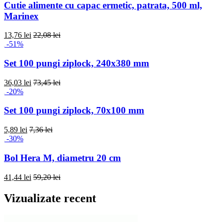
Cutie alimente cu capac ermetic, patrata, 500 ml,
Marinex
13,76 lei
22,08 lei
-51%
Set 100 pungi ziplock, 240x380 mm
36,03 lei
73,45 lei
-20%
Set 100 pungi ziplock, 70x100 mm
5,89 lei
7,36 lei
-30%
Bol Hera M, diametru 20 cm
41,44 lei
59,20 lei
Vizualizate recent