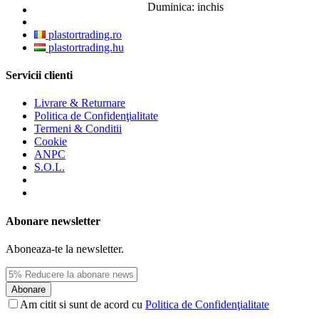
Duminica: inchis
plastortrading.ro
plastortrading.hu
Servicii clienti
Livrare & Returnare
Politica de Confidenţialitate
Termeni & Conditii
Cookie
ANPC
S.O.L.
Abonare newsletter
Aboneaza-te la newsletter.
Abonare
Am citit si sunt de acord cu
Politica de Confidenţialitate