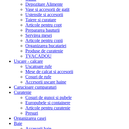
Depozitare Alimente
Vase si accesorii de gatit
Ustensile si accesorii
Taiere si curatare
Articole pentru copt
Prepararea bauturii
Servirea mesei
Articole pentru copii
Organizarea bucatariei
Produse de curatenie
TVACADOU
Uscare - calcare
Uscatoare rufe
Mese de calcat si accesorii
Cosuri de rufe
Accesorii uscare haine
Carucioare cumparaturi
Curatenie
Cosuri de gunoi si pubele
Europubele si containere
Articole pentru curatenie
Presuri
Organizarea casei
Baie
Accesorii baie