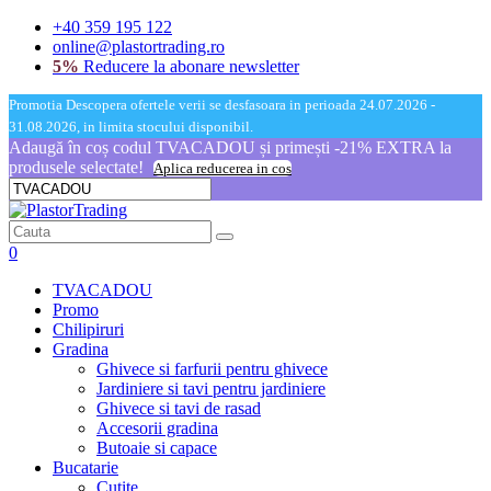
+40 359 195 122
online@plastortrading.ro
5%
Reducere la abonare newsletter
Promotia Descopera ofertele verii se desfasoara in perioada 24.07.2026 -
31.08.2026, in limita stocului disponibil.
Adaugă în coș codul TVACADOU și primești -21% EXTRA la
produsele selectate!
Aplica reducerea in cos
0
TVACADOU
Promo
Chilipiruri
Gradina
Ghivece si farfurii pentru ghivece
Jardiniere si tavi pentru jardiniere
Ghivece si tavi de rasad
Accesorii gradina
Butoaie si capace
Bucatarie
Cutite