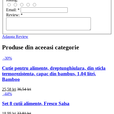
Email:
*
Review:
*
Adauga Review
Produse din aceeasi categorie
-30%
Cutie pentru alimente, dreptunghiulara, din sticla
termorezistenta, capac din bambus, 1,04 litri,
Bamboo
25,58 lei
36,54 lei
-44%
Set 8 cutii alimente, Fresco Salsa
18,99 lei
33,81 lei