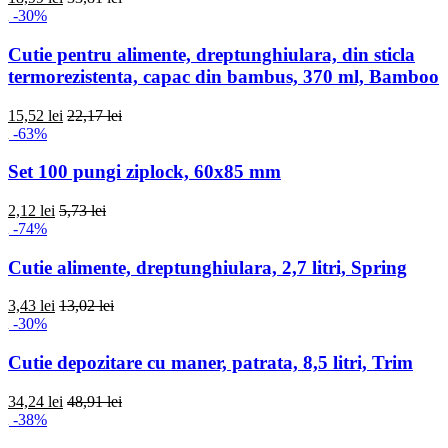
-30%
Cutie pentru alimente, dreptunghiulara, din sticla
termorezistenta, capac din bambus, 370 ml, Bamboo
15,52 lei
22,17 lei
-63%
Set 100 pungi ziplock, 60x85 mm
2,12 lei
5,73 lei
-74%
Cutie alimente, dreptunghiulara, 2,7 litri, Spring
3,43 lei
13,02 lei
-30%
Cutie depozitare cu maner, patrata, 8,5 litri, Trim
34,24 lei
48,91 lei
-38%