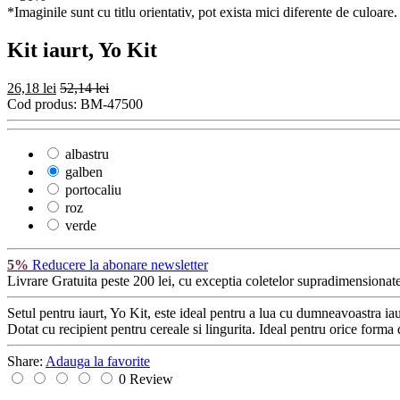
*Imaginile sunt cu titlu orientativ, pot exista mici diferente de culoare.
Kit iaurt, Yo Kit
26,18 lei
52,14 lei
Cod produs:
BM-47500
albastru
galben
portocaliu
roz
verde
5%
Reducere la abonare newsletter
Livrare Gratuita
peste 200 lei, cu exceptia coletelor supradimensionate
Setul pentru iaurt, Yo Kit, este ideal pentru a lua cu dumneavoastra iaurt
Dotat cu recipient pentru cereale si lingurita. Ideal pentru orice forma 
Share:
Adauga la favorite
0 Review