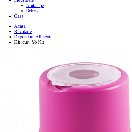
Industriale
Ambalaje
Bricolaj
Casa
Acasa
Bucatarie
Depozitare Alimente
Kit iaurt, Yo Kit