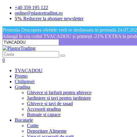
+40 359 195 122
online@plastortrading.ro
5%
Reducere la abonare newsletter
Promotia Descopera ofertele verii se desfasoara in perioada 24.07.2026
Adaugă în coș codul TVACADOU și primești -21% EXTRA la produs
0
TVACADOU
Promo
Chilipiruri
Gradina
Ghivece si farfurii pentru ghivece
Jardiniere si tavi pentru jardiniere
Ghivece si tavi de rasad
Accesorii gradina
Butoaie si capace
Bucatarie
Cutite
Depozitare Alimente
Vase si accesorii de gatit