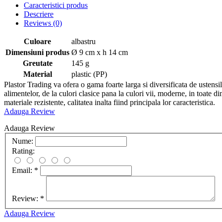
Caracteristici produs
Descriere
Reviews
(0)
Culoare
albastru
Dimensiuni produs
Ø 9 cm x h 14 cm
Greutate
145 g
Material
plastic (PP)
Plastor Trading va ofera o gama foarte larga si diversificata de ustensil
alimentelor, de la culori clasice pana la culori vii, moderne, in toate di
materiale rezistente, calitatea inalta fiind principala lor caracteristica.
Adauga Review
Adauga Review
Nume:
Rating:
Email:
*
Review:
*
Adauga Review