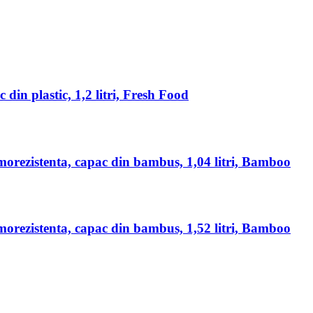
 din plastic, 1,2 litri, Fresh Food
rmorezistenta, capac din bambus, 1,04 litri, Bamboo
rmorezistenta, capac din bambus, 1,52 litri, Bamboo