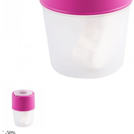
`
-50%