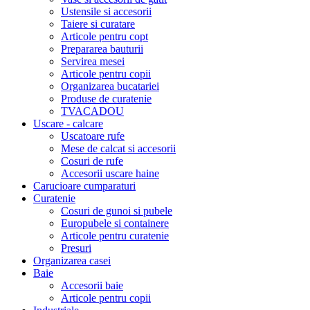
Ustensile si accesorii
Taiere si curatare
Articole pentru copt
Prepararea bauturii
Servirea mesei
Articole pentru copii
Organizarea bucatariei
Produse de curatenie
TVACADOU
Uscare - calcare
Uscatoare rufe
Mese de calcat si accesorii
Cosuri de rufe
Accesorii uscare haine
Carucioare cumparaturi
Curatenie
Cosuri de gunoi si pubele
Europubele si containere
Articole pentru curatenie
Presuri
Organizarea casei
Baie
Accesorii baie
Articole pentru copii