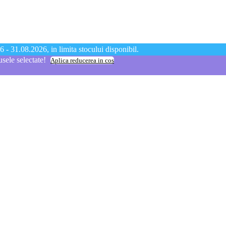
 - 31.08.2026, in limita stocului disponibil.
ele selectate!
Aplica reducerea in cos