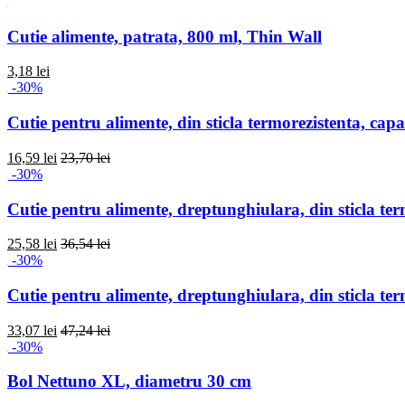
Cutie alimente, patrata, 800 ml, Thin Wall
3,18 lei
-30%
Cutie pentru alimente, din sticla termorezistenta, capac
16,59 lei
23,70 lei
-30%
Cutie pentru alimente, dreptunghiulara, din sticla te
25,58 lei
36,54 lei
-30%
Cutie pentru alimente, dreptunghiulara, din sticla te
33,07 lei
47,24 lei
-30%
Bol Nettuno XL, diametru 30 cm