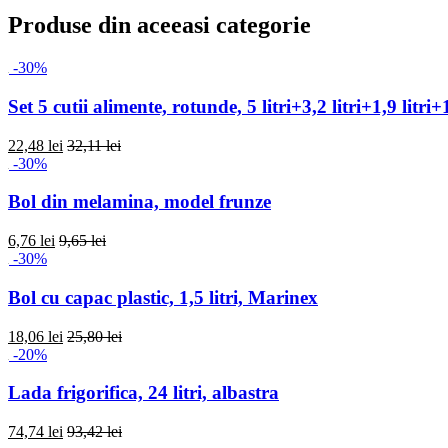
Produse din aceeasi categorie
-30%
Set 5 cutii alimente, rotunde, 5 litri+3,2 litri+1,9 litr
22,48 lei
32,11 lei
-30%
Bol din melamina, model frunze
6,76 lei
9,65 lei
-30%
Bol cu capac plastic, 1,5 litri, Marinex
18,06 lei
25,80 lei
-20%
Lada frigorifica, 24 litri, albastra
74,74 lei
93,42 lei