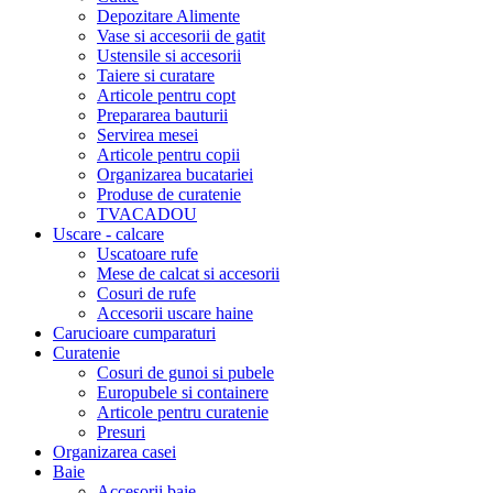
Depozitare Alimente
Vase si accesorii de gatit
Ustensile si accesorii
Taiere si curatare
Articole pentru copt
Prepararea bauturii
Servirea mesei
Articole pentru copii
Organizarea bucatariei
Produse de curatenie
TVACADOU
Uscare - calcare
Uscatoare rufe
Mese de calcat si accesorii
Cosuri de rufe
Accesorii uscare haine
Carucioare cumparaturi
Curatenie
Cosuri de gunoi si pubele
Europubele si containere
Articole pentru curatenie
Presuri
Organizarea casei
Baie
Accesorii baie