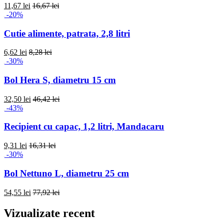
11,67 lei
16,67 lei
-20%
Cutie alimente, patrata, 2,8 litri
6,62 lei
8,28 lei
-30%
Bol Hera S, diametru 15 cm
32,50 lei
46,42 lei
-43%
Recipient cu capac, 1,2 litri, Mandacaru
9,31 lei
16,31 lei
-30%
Bol Nettuno L, diametru 25 cm
54,55 lei
77,92 lei
Vizualizate recent