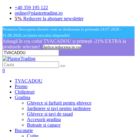
+40 359 195 122
online@plastortrading.ro
5%
Reducere la abonare newsletter
Promotia Descopera ofertele verii se desfasoara in perioada 24.07.2026 -
31.08.2026, in limita stocului disponibil.
Adaugă în coș codul TVACADOU și primești -21% EXTRA la
produsele selectate!
Aplica reducerea in cos
0
TVACADOU
Promo
Chilipiruri
Gradina
Ghivece si farfurii pentru ghivece
Jardiniere si tavi pentru jardiniere
Ghivece si tavi de rasad
Accesorii gradina
Butoaie si capace
Bucatarie
Cutite