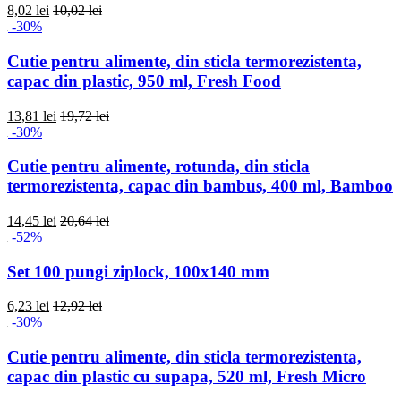
8,02 lei
10,02 lei
-30%
Cutie pentru alimente, din sticla termorezistenta,
capac din plastic, 950 ml, Fresh Food
13,81 lei
19,72 lei
-30%
Cutie pentru alimente, rotunda, din sticla
termorezistenta, capac din bambus, 400 ml, Bamboo
14,45 lei
20,64 lei
-52%
Set 100 pungi ziplock, 100x140 mm
6,23 lei
12,92 lei
-30%
Cutie pentru alimente, din sticla termorezistenta,
capac din plastic cu supapa, 520 ml, Fresh Micro