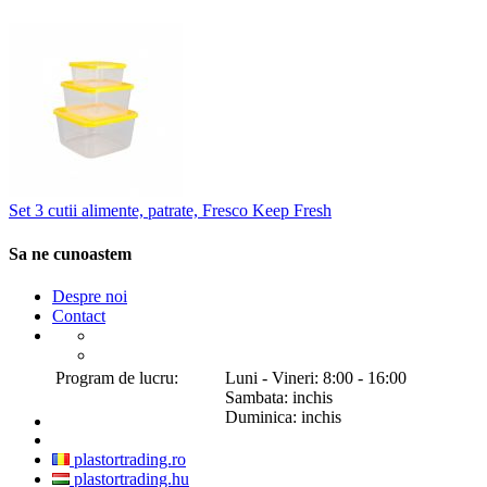
Set 3 cutii alimente, patrate, Fresco Keep Fresh
Sa ne cunoastem
Despre noi
Contact
Program de lucru:
Luni - Vineri: 8:00 - 16:00
Sambata: inchis
Duminica: inchis
plastortrading.ro
plastortrading.hu