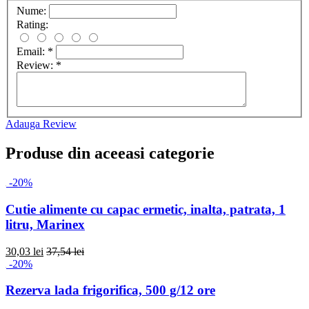
Nume:
Rating:
Email:
*
Review:
*
Adauga Review
Produse din aceeasi categorie
-20%
Cutie alimente cu capac ermetic, inalta, patrata, 1
litru, Marinex
30,03 lei
37,54 lei
-20%
Rezerva lada frigorifica, 500 g/12 ore