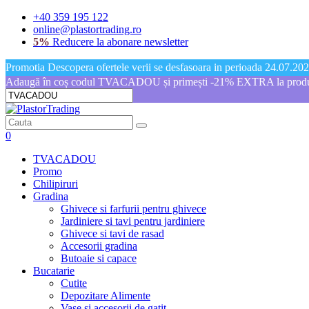
+40 359 195 122
online@plastortrading.ro
5%
Reducere la abonare newsletter
Promotia Descopera ofertele verii se desfasoara in perioada 24.07.2026
Adaugă în coș codul TVACADOU și primești -21% EXTRA la produs
0
TVACADOU
Promo
Chilipiruri
Gradina
Ghivece si farfurii pentru ghivece
Jardiniere si tavi pentru jardiniere
Ghivece si tavi de rasad
Accesorii gradina
Butoaie si capace
Bucatarie
Cutite
Depozitare Alimente
Vase si accesorii de gatit