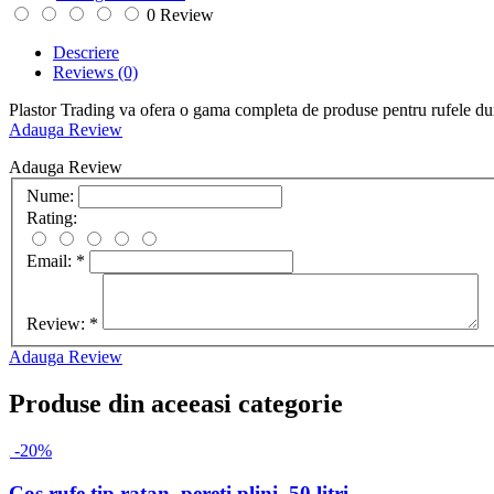
0 Review
Descriere
Reviews
(0)
Plastor Trading va ofera o gama completa de produse pentru rufele dumn
Adauga Review
Adauga Review
Nume:
Rating:
Email:
*
Review:
*
Adauga Review
Produse din aceeasi categorie
-20%
Cos rufe tip ratan, pereti plini, 50 litri