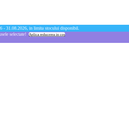
 - 31.08.2026, in limita stocului disponibil.
ele selectate!
Aplica reducerea in cos