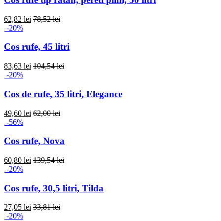
62,82 lei
78,52 lei
-20%
Cos rufe, 45 litri
83,63 lei
104,54 lei
-20%
Cos de rufe, 35 litri, Elegance
49,60 lei
62,00 lei
-56%
Cos rufe, Nova
60,80 lei
139,54 lei
-20%
Cos rufe, 30,5 litri, Tilda
27,05 lei
33,81 lei
-20%