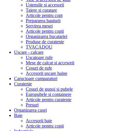
Ustensile si accesorii
Taiere si curatare
Articole pentru copt
Prepararea bauturii
Servirea mesei
Articole pentru copii
Organizarea bucatariei
Produse de curatenie
TVACADOU
Uscare - calcare
Uscatoare rufe
Mese de calcat si accesorii
Cosuri de rufe
Accesorii uscare haine
Carucioare cumparaturi
Curatenie
Cosuri de gunoi si pubele
Europubele si containere
Articole pentru curatenie
Presuri
Organizarea casei
Baie
Accesorii baie
Articole pentru copii