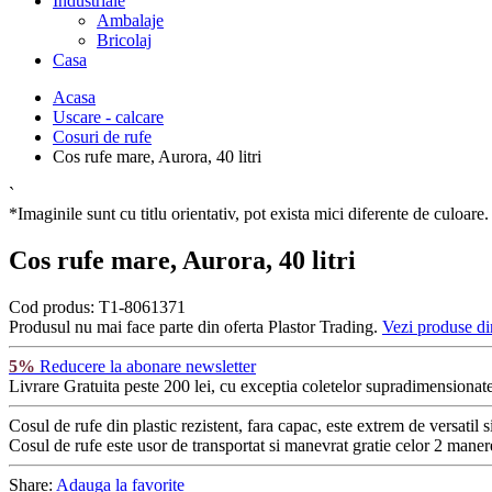
Industriale
Ambalaje
Bricolaj
Casa
Acasa
Uscare - calcare
Cosuri de rufe
Cos rufe mare, Aurora, 40 litri
`
*Imaginile sunt cu titlu orientativ, pot exista mici diferente de culoare.
Cos rufe mare, Aurora, 40 litri
Cod produs:
T1-8061371
Produsul nu mai face parte din oferta Plastor Trading.
Vezi produse di
5%
Reducere la abonare newsletter
Livrare Gratuita
peste 200 lei, cu exceptia coletelor supradimensionate
Cosul de rufe din plastic rezistent, fara capac, este extrem de versatil 
Cosul de rufe este usor de transportat si manevrat gratie celor 2 manere
Share:
Adauga la favorite