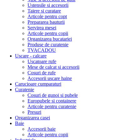
Ustensile si accesorii
Taiere si curatare
Articole pentru copt
Prepararea bauturii
Servirea mesei
Articole pentru copii
Organizarea bucatariei
Produse de curatenie
TVACADOU
Uscare - calcare
Uscatoare rufe
Mese de calcat si accesorii
Cosuri de rufe
Accesorii uscare haine
Carucioare cumparaturi
Curatenie
Cosuri de gunoi si pubele
Europubele si containere
Articole pentru curatenie
Presuri
Organizarea casei
Baie
Accesorii baie
Articole pentru copii