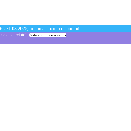
 - 31.08.2026, in limita stocului disponibil.
ele selectate!
Aplica reducerea in cos