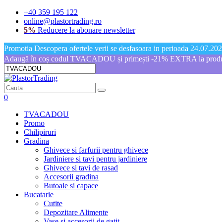
+40 359 195 122
online@plastortrading.ro
5%
Reducere la abonare newsletter
Promotia Descopera ofertele verii se desfasoara in perioada 24.07.2026
Adaugă în coș codul TVACADOU și primești -21% EXTRA la produs
0
TVACADOU
Promo
Chilipiruri
Gradina
Ghivece si farfurii pentru ghivece
Jardiniere si tavi pentru jardiniere
Ghivece si tavi de rasad
Accesorii gradina
Butoaie si capace
Bucatarie
Cutite
Depozitare Alimente
Vase si accesorii de gatit