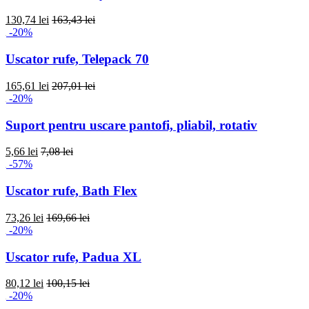
130,74 lei
163,43 lei
-20%
Uscator rufe, Telepack 70
165,61 lei
207,01 lei
-20%
Suport pentru uscare pantofi, pliabil, rotativ
5,66 lei
7,08 lei
-57%
Uscator rufe, Bath Flex
73,26 lei
169,66 lei
-20%
Uscator rufe, Padua XL
80,12 lei
100,15 lei
-20%