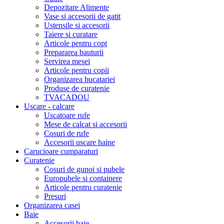
Depozitare Alimente
Vase si accesorii de gatit
Ustensile si accesorii
Taiere si curatare
Articole pentru copt
Prepararea bauturii
Servirea mesei
Articole pentru copii
Organizarea bucatariei
Produse de curatenie
TVACADOU
Uscare - calcare
Uscatoare rufe
Mese de calcat si accesorii
Cosuri de rufe
Accesorii uscare haine
Carucioare cumparaturi
Curatenie
Cosuri de gunoi si pubele
Europubele si containere
Articole pentru curatenie
Presuri
Organizarea casei
Baie
Accesorii baie