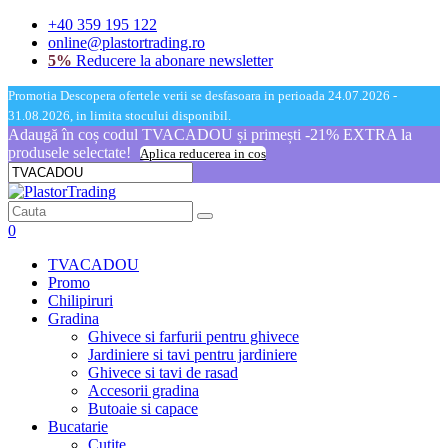
+40 359 195 122
online@plastortrading.ro
5%
Reducere la abonare newsletter
Promotia Descopera ofertele verii se desfasoara in perioada 24.07.2026 -
31.08.2026, in limita stocului disponibil.
Adaugă în coș codul TVACADOU și primești -21% EXTRA la
produsele selectate!
Aplica reducerea in cos
0
TVACADOU
Promo
Chilipiruri
Gradina
Ghivece si farfurii pentru ghivece
Jardiniere si tavi pentru jardiniere
Ghivece si tavi de rasad
Accesorii gradina
Butoaie si capace
Bucatarie
Cutite