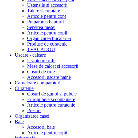
Ustensile si accesorii
Taiere si curatare
Articole pentru copt
Prepararea bauturii
Servirea mesei
Articole pentru copii
Organizarea bucatariei
Produse de curatenie
TVACADOU
Uscare - calcare
Uscatoare rufe
Mese de calcat si accesorii
Cosuri de rufe
Accesorii uscare haine
Carucioare cumparaturi
Curatenie
Cosuri de gunoi si pubele
Europubele si containere
Articole pentru curatenie
Presuri
Organizarea casei
Baie
Accesorii baie
Articole pentru copii