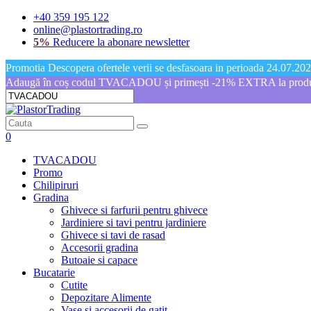
+40 359 195 122
online@plastortrading.ro
5%
Reducere la abonare newsletter
Promotia Descopera ofertele verii se desfasoara in perioada 24.07.2026
Adaugă în coș codul TVACADOU și primești -21% EXTRA la produs
0
TVACADOU
Promo
Chilipiruri
Gradina
Ghivece si farfurii pentru ghivece
Jardiniere si tavi pentru jardiniere
Ghivece si tavi de rasad
Accesorii gradina
Butoaie si capace
Bucatarie
Cutite
Depozitare Alimente
Vase si accesorii de gatit