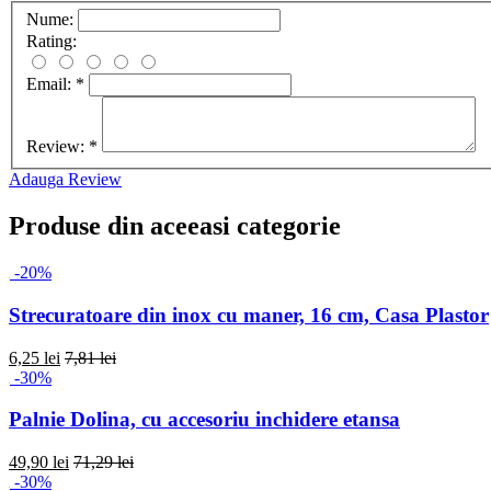
Nume:
Rating:
Email:
*
Review:
*
Adauga Review
Produse din aceeasi categorie
-20%
Strecuratoare din inox cu maner, 16 cm, Casa Plastor
6,25 lei
7,81 lei
-30%
Palnie Dolina, cu accesoriu inchidere etansa
49,90 lei
71,29 lei
-30%