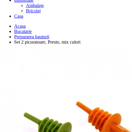
Industriale
Ambalaje
Bricolaj
Casa
Acasa
Bucatarie
Prepararea bauturii
Set 2 picuratoare, Presto, mix culori