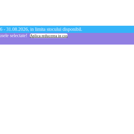
 - 31.08.2026, in limita stocului disponibil.
ele selectate!
Aplica reducerea in cos