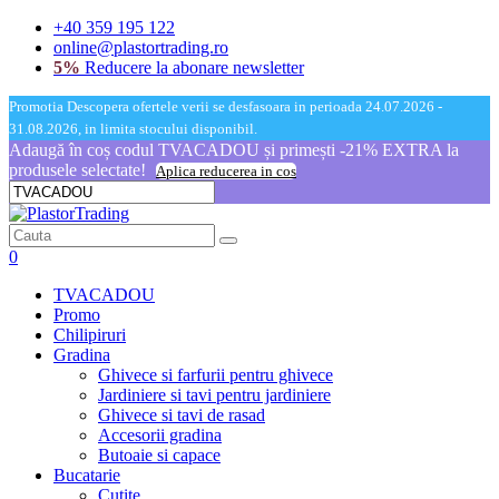
+40 359 195 122
online@plastortrading.ro
5%
Reducere la abonare newsletter
Promotia Descopera ofertele verii se desfasoara in perioada 24.07.2026 -
31.08.2026, in limita stocului disponibil.
Adaugă în coș codul TVACADOU și primești -21% EXTRA la
produsele selectate!
Aplica reducerea in cos
0
TVACADOU
Promo
Chilipiruri
Gradina
Ghivece si farfurii pentru ghivece
Jardiniere si tavi pentru jardiniere
Ghivece si tavi de rasad
Accesorii gradina
Butoaie si capace
Bucatarie
Cutite