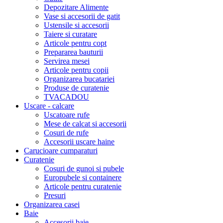
Depozitare Alimente
Vase si accesorii de gatit
Ustensile si accesorii
Taiere si curatare
Articole pentru copt
Prepararea bauturii
Servirea mesei
Articole pentru copii
Organizarea bucatariei
Produse de curatenie
TVACADOU
Uscare - calcare
Uscatoare rufe
Mese de calcat si accesorii
Cosuri de rufe
Accesorii uscare haine
Carucioare cumparaturi
Curatenie
Cosuri de gunoi si pubele
Europubele si containere
Articole pentru curatenie
Presuri
Organizarea casei
Baie
Accesorii baie