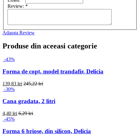
Review:
*
Adauga Review
Produse din aceeasi categorie
-43%
Forma de copt, model trandafir, Delicia
139,83 lei
245,22 lei
-30%
Cana gradata, 2 litri
4,40 lei
6,29 lei
-45%
Forma 6 briose, din silicon, Delicia