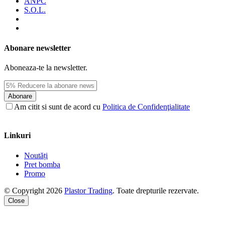
ANPC
S.O.L.
Abonare newsletter
Aboneaza-te la newsletter.
Abonare
Am citit si sunt de acord cu
Politica de Confidenţialitate
Linkuri
Noutăți
Pret bomba
Promo
© Copyright 2026
Plastor Trading
. Toate drepturile rezervate.
Close