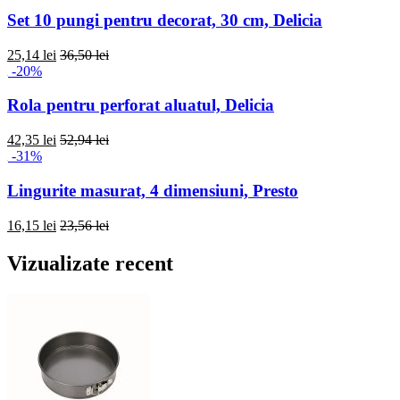
Set 10 pungi pentru decorat, 30 cm, Delicia
25,14 lei
36,50 lei
-20%
Rola pentru perforat aluatul, Delicia
42,35 lei
52,94 lei
-31%
Lingurite masurat, 4 dimensiuni, Presto
16,15 lei
23,56 lei
Vizualizate recent