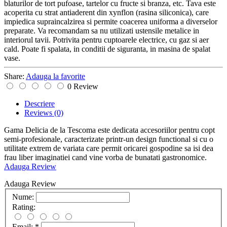
blaturilor de tort pufoase, tartelor cu fructe si branza, etc. Tava este
acoperita cu strat antiaderent din xynflon (rasina siliconica), care
impiedica supraincalzirea si permite coacerea uniforma a diverselor
preparate. Va recomandam sa nu utilizati ustensile metalice in
interiorul tavii. Potrivita pentru cuptoarele electrice, cu gaz si aer
cald. Poate fi spalata, in conditii de siguranta, in masina de spalat
vase.
Share:
Adauga la favorite
0 Review
Descriere
Reviews
(0)
Gama Delicia de la Tescoma este dedicata accesoriilor pentru copt
semi-profesionale, caracterizate printr-un design functional si cu o
utilitate extrem de variata care permit oricarei gospodine sa isi dea
frau liber imaginatiei cand vine vorba de bunatati gastronomice.
Adauga Review
Adauga Review
Nume:
Rating:
Email:
*