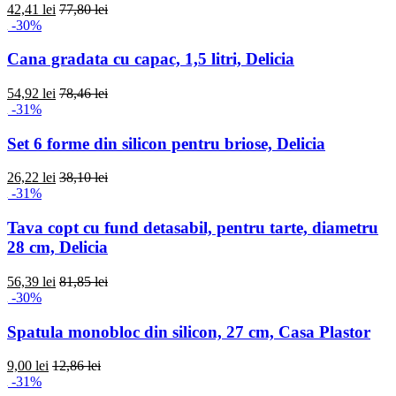
42,41 lei
77,80 lei
-30%
Cana gradata cu capac, 1,5 litri, Delicia
54,92 lei
78,46 lei
-31%
Set 6 forme din silicon pentru briose, Delicia
26,22 lei
38,10 lei
-31%
Tava copt cu fund detasabil, pentru tarte, diametru
28 cm, Delicia
56,39 lei
81,85 lei
-30%
Spatula monobloc din silicon, 27 cm, Casa Plastor
9,00 lei
12,86 lei
-31%