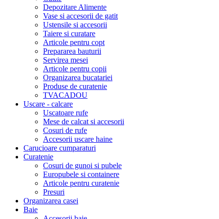
Depozitare Alimente
Vase si accesorii de gatit
Ustensile si accesorii
Taiere si curatare
Articole pentru copt
Prepararea bauturii
Servirea mesei
Articole pentru copii
Organizarea bucatariei
Produse de curatenie
TVACADOU
Uscare - calcare
Uscatoare rufe
Mese de calcat si accesorii
Cosuri de rufe
Accesorii uscare haine
Carucioare cumparaturi
Curatenie
Cosuri de gunoi si pubele
Europubele si containere
Articole pentru curatenie
Presuri
Organizarea casei
Baie
Accesorii baie