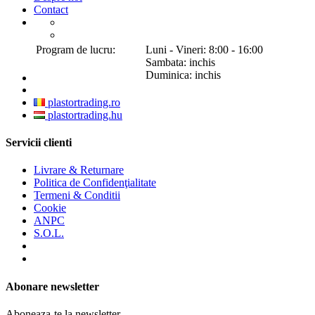
Contact
Program de lucru:
Luni - Vineri: 8:00 - 16:00
Sambata: inchis
Duminica: inchis
plastortrading.ro
plastortrading.hu
Servicii clienti
Livrare & Returnare
Politica de Confidenţialitate
Termeni & Conditii
Cookie
ANPC
S.O.L.
Abonare newsletter
Aboneaza-te la newsletter.