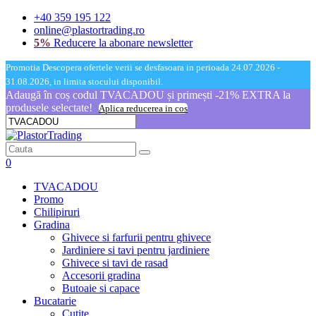
+40 359 195 122
online@plastortrading.ro
5%
Reducere la abonare newsletter
Promotia Descopera ofertele verii se desfasoara in perioada 24.07.2026 -
31.08.2026, in limita stocului disponibil.
Adaugă în coș codul TVACADOU și primești -21% EXTRA la
produsele selectate!
Aplica reducerea in cos
0
TVACADOU
Promo
Chilipiruri
Gradina
Ghivece si farfurii pentru ghivece
Jardiniere si tavi pentru jardiniere
Ghivece si tavi de rasad
Accesorii gradina
Butoaie si capace
Bucatarie
Cutite