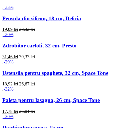
-33%
Pensula din silicon, 18 cm, Delicia
19,09 lei
28,32 lei
-20%
Zdrobitor cartofi, 32 cm, Presto
31,46 lei
39,33 lei
-29%
Ustensila pentru spaghete, 32 cm, Space Tone
18,92 lei
26,67 lei
-32%
Paleta pentru lasagna, 26 cm, Space Tone
17,78 lei
26,01 lei
-30%
Deschizator capace, 15 cm