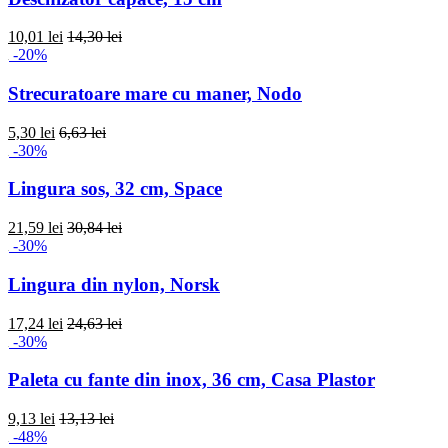
10,01 lei
14,30 lei
-20%
Strecuratoare mare cu maner, Nodo
5,30 lei
6,63 lei
-30%
Lingura sos, 32 cm, Space
21,59 lei
30,84 lei
-30%
Lingura din nylon, Norsk
17,24 lei
24,63 lei
-30%
Paleta cu fante din inox, 36 cm, Casa Plastor
9,13 lei
13,13 lei
-48%