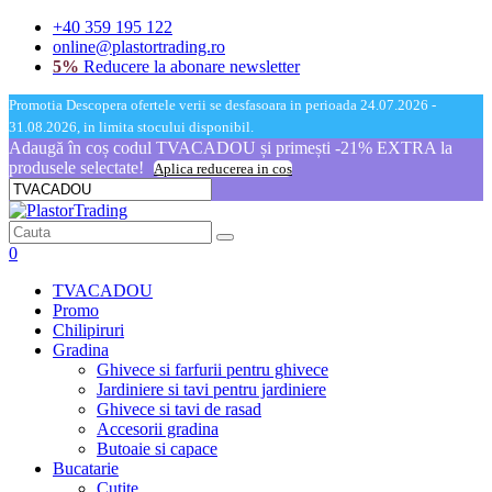
+40 359 195 122
online@plastortrading.ro
5%
Reducere la abonare newsletter
Promotia Descopera ofertele verii se desfasoara in perioada 24.07.2026 -
31.08.2026, in limita stocului disponibil.
Adaugă în coș codul TVACADOU și primești -21% EXTRA la
produsele selectate!
Aplica reducerea in cos
0
TVACADOU
Promo
Chilipiruri
Gradina
Ghivece si farfurii pentru ghivece
Jardiniere si tavi pentru jardiniere
Ghivece si tavi de rasad
Accesorii gradina
Butoaie si capace
Bucatarie
Cutite