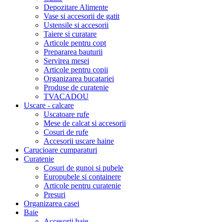
Depozitare Alimente
Vase si accesorii de gatit
Ustensile si accesorii
Taiere si curatare
Articole pentru copt
Prepararea bauturii
Servirea mesei
Articole pentru copii
Organizarea bucatariei
Produse de curatenie
TVACADOU
Uscare - calcare
Uscatoare rufe
Mese de calcat si accesorii
Cosuri de rufe
Accesorii uscare haine
Carucioare cumparaturi
Curatenie
Cosuri de gunoi si pubele
Europubele si containere
Articole pentru curatenie
Presuri
Organizarea casei
Baie
Accesorii baie