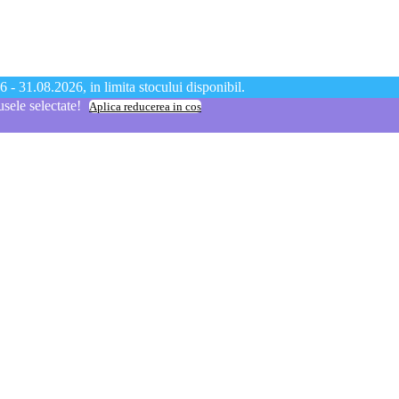
 - 31.08.2026, in limita stocului disponibil.
ele selectate!
Aplica reducerea in cos