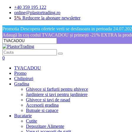
+40 359 195 122
online@plastortrading.ro
5%
Reducere la abonare newsletter
Promotia Descopera ofertele verii se desfasoara in perioada 24.07.2026
Adaugă în coș codul TVACADOU și primești -21% EXTRA la produs
0
TVACADOU
Promo
Chilipiruri
Gradina
Ghivece si farfurii pentru ghivece
Jardiniere si tavi pentru jardiniere
Ghivece si tavi de rasad
Accesorii gradina
Butoaie si capace
Bucatarie
Cutite
Depozitare Alimente
Vase si accesorii de gatit