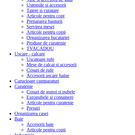
Ustensile si accesorii
Taiere si curatare
Articole pentru copt
Prepararea bauturii
Servirea mesei
Articole pentru copii
Organizarea bucatariei
Produse de curatenie
TVACADOU
Uscare - calcare
Uscatoare rufe
Mese de calcat si accesorii
Cosuri de rufe
Accesorii uscare haine
Carucioare cumparaturi
Curatenie
Cosuri de gunoi si pubele
Europubele si containere
Articole pentru curatenie
Presuri
Organizarea casei
Baie
Accesorii baie
Articole pentru copii