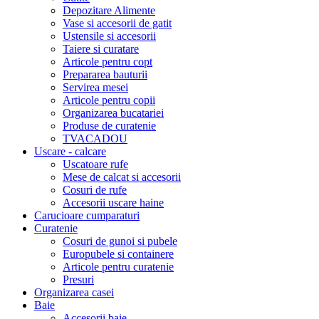
Depozitare Alimente
Vase si accesorii de gatit
Ustensile si accesorii
Taiere si curatare
Articole pentru copt
Prepararea bauturii
Servirea mesei
Articole pentru copii
Organizarea bucatariei
Produse de curatenie
TVACADOU
Uscare - calcare
Uscatoare rufe
Mese de calcat si accesorii
Cosuri de rufe
Accesorii uscare haine
Carucioare cumparaturi
Curatenie
Cosuri de gunoi si pubele
Europubele si containere
Articole pentru curatenie
Presuri
Organizarea casei
Baie
Accesorii baie