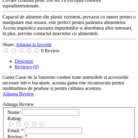
Livrare Gratuita
peste 200 lei, cu exceptia coletelor
supradimensionate.
Capacul de alimente din plastic rezistent, prevazut cu maner pentru o
manipulare mai usoara, este perfect pentru pastrarea alimentelor.
Acesta impiedica asezarea impuritatilor si absorbirea altor mirosuri,
in plus, previne contactul insectelor cu alimentele.
Share:
Adauga la favorite
0 Review
Descriere
Reviews
(0)
Gama Casar de la Sanremo contine toate ustensilele si accesoriile
necesare intr-o bucatarie, aceasta gama este recunoscuta pentru
multitudinea de produse si pentru calitatea acestora.
Adauga Review
Adauga Review
Nume:
Rating:
Email:
*
Review:
*