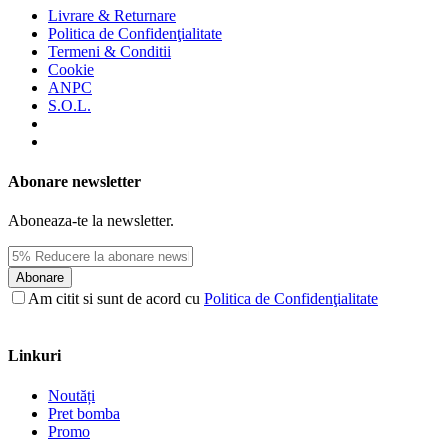
Livrare & Returnare
Politica de Confidenţialitate
Termeni & Conditii
Cookie
ANPC
S.O.L.
Abonare newsletter
Aboneaza-te la newsletter.
Abonare
Am citit si sunt de acord cu
Politica de Confidenţialitate
Linkuri
Noutăți
Pret bomba
Promo