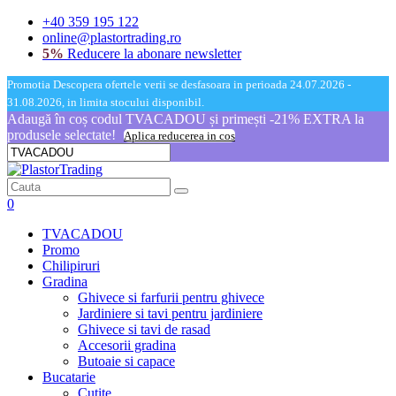
+40 359 195 122
online@plastortrading.ro
5%
Reducere la abonare newsletter
Promotia Descopera ofertele verii se desfasoara in perioada 24.07.2026 -
31.08.2026, in limita stocului disponibil.
Adaugă în coș codul TVACADOU și primești -21% EXTRA la
produsele selectate!
Aplica reducerea in cos
0
TVACADOU
Promo
Chilipiruri
Gradina
Ghivece si farfurii pentru ghivece
Jardiniere si tavi pentru jardiniere
Ghivece si tavi de rasad
Accesorii gradina
Butoaie si capace
Bucatarie
Cutite