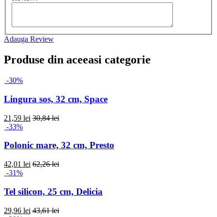
Adauga Review
Produse din aceeasi categorie
-30%
Lingura sos, 32 cm, Space
21,59 lei
30,84 lei
-33%
Polonic mare, 32 cm, Presto
42,01 lei
62,26 lei
-31%
Tel silicon, 25 cm, Delicia
29,96 lei
43,61 lei