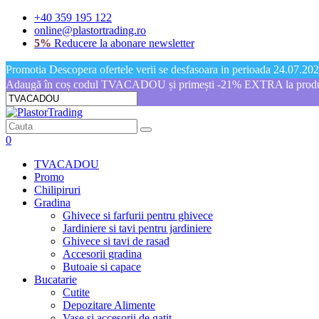
+40 359 195 122
online@plastortrading.ro
5%
Reducere la abonare newsletter
Promotia Descopera ofertele verii se desfasoara in perioada 24.07.2026
Adaugă în coș codul TVACADOU și primești -21% EXTRA la produs
0
TVACADOU
Promo
Chilipiruri
Gradina
Ghivece si farfurii pentru ghivece
Jardiniere si tavi pentru jardiniere
Ghivece si tavi de rasad
Accesorii gradina
Butoaie si capace
Bucatarie
Cutite
Depozitare Alimente
Vase si accesorii de gatit