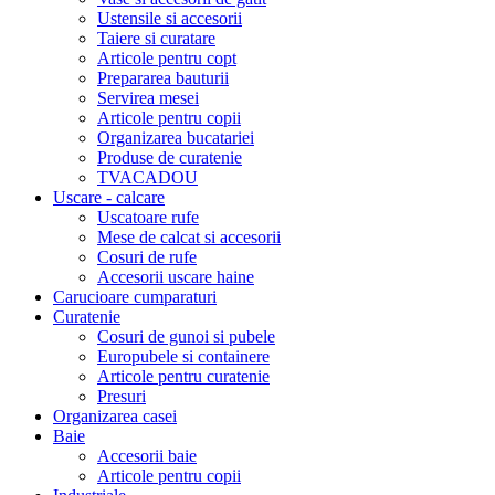
Ustensile si accesorii
Taiere si curatare
Articole pentru copt
Prepararea bauturii
Servirea mesei
Articole pentru copii
Organizarea bucatariei
Produse de curatenie
TVACADOU
Uscare - calcare
Uscatoare rufe
Mese de calcat si accesorii
Cosuri de rufe
Accesorii uscare haine
Carucioare cumparaturi
Curatenie
Cosuri de gunoi si pubele
Europubele si containere
Articole pentru curatenie
Presuri
Organizarea casei
Baie
Accesorii baie
Articole pentru copii