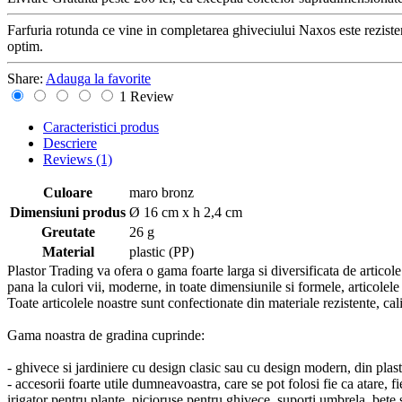
Farfuria rotunda ce vine in completarea ghiveciului Naxos este rezistent
optim.
Share:
Adauga la favorite
1 Review
Caracteristici produs
Descriere
Reviews
(1)
Culoare
maro bronz
Dimensiuni produs
Ø 16 cm x h 2,4 cm
Greutate
26 g
Material
plastic (PP)
Plastor Trading va ofera o gama foarte larga si diversificata de articol
pana la culori vii, moderne, in toate dimensiunile si formele, articolele 
Toate articolele noastre sunt confectionate din materiale rezistente, calit
Gama noastra de gradina cuprinde:
- ghivece si jardiniere cu design clasic sau cu design modern, din plasti
- accesorii foarte utile dumneavoastra, care se pot folosi fie ca atare, 
irigator pentru plante, picioruse pentru ghivece, suporti umbrela, bete 