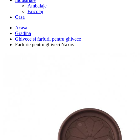
Industriale
Ambalaje
Bricolaj
Casa
Acasa
Gradina
Ghivece si farfurii pentru ghivece
Farfurie pentru ghiveci Naxos