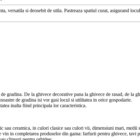
a, versatila si deosebit de utila. Pastreaza spatiul curat, asigurand locu
e de gradina. De la ghivece decorative pana la ghivece de rasad, de la gh
noastre de gradina isi vor gasi locul si utilitatea in orice gospodarie.
atea inalta fiind principala lor caracteristica.
c sau ceramica, in culori clasice sau culori vii, dimensiuni mari, medii sa
fie vin in completarea produselor din gama: farfurii pentru ghivece, tavi p
sau clipsuri pentru orhidee;