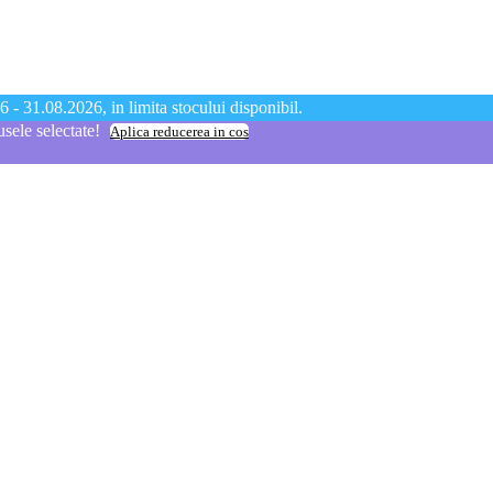
 - 31.08.2026, in limita stocului disponibil.
ele selectate!
Aplica reducerea in cos