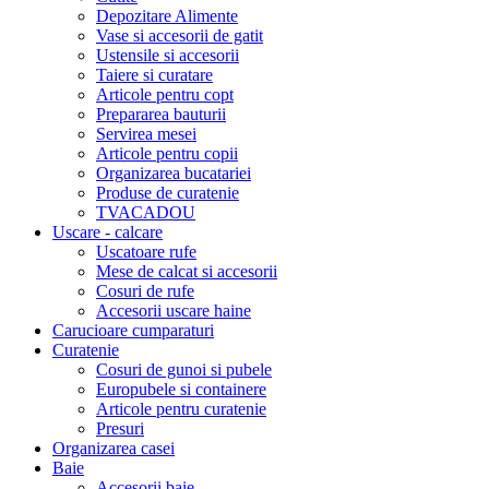
Depozitare Alimente
Vase si accesorii de gatit
Ustensile si accesorii
Taiere si curatare
Articole pentru copt
Prepararea bauturii
Servirea mesei
Articole pentru copii
Organizarea bucatariei
Produse de curatenie
TVACADOU
Uscare - calcare
Uscatoare rufe
Mese de calcat si accesorii
Cosuri de rufe
Accesorii uscare haine
Carucioare cumparaturi
Curatenie
Cosuri de gunoi si pubele
Europubele si containere
Articole pentru curatenie
Presuri
Organizarea casei
Baie
Accesorii baie