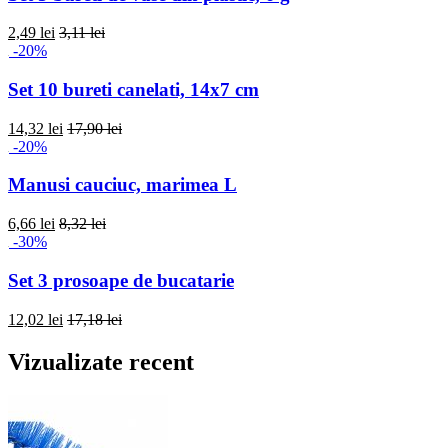
2,49 lei
3,11 lei
-20%
Set 10 bureti canelati, 14x7 cm
14,32 lei
17,90 lei
-20%
Manusi cauciuc, marimea L
6,66 lei
8,32 lei
-30%
Set 3 prosoape de bucatarie
12,02 lei
17,18 lei
Vizualizate recent