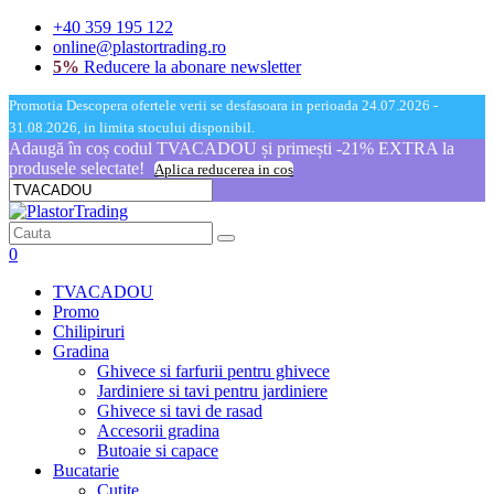
+40 359 195 122
online@plastortrading.ro
5%
Reducere la abonare newsletter
Promotia Descopera ofertele verii se desfasoara in perioada 24.07.2026 -
31.08.2026, in limita stocului disponibil.
Adaugă în coș codul TVACADOU și primești -21% EXTRA la
produsele selectate!
Aplica reducerea in cos
0
TVACADOU
Promo
Chilipiruri
Gradina
Ghivece si farfurii pentru ghivece
Jardiniere si tavi pentru jardiniere
Ghivece si tavi de rasad
Accesorii gradina
Butoaie si capace
Bucatarie
Cutite