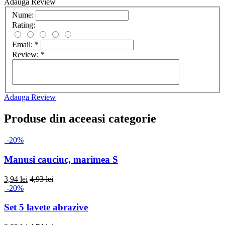
Adauga Review
Nume:
Rating:
Email:
*
Review:
*
Adauga Review
Produse din aceeasi categorie
-20%
Manusi cauciuc, marimea S
3,94 lei
4,93 lei
-20%
Set 5 lavete abrazive