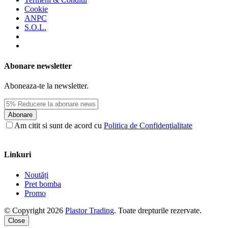
Cookie
ANPC
S.O.L.
Abonare newsletter
Aboneaza-te la newsletter.
Abonare
Am citit si sunt de acord cu
Politica de Confidenţialitate
Linkuri
Noutăți
Pret bomba
Promo
© Copyright 2026
Plastor Trading
. Toate drepturile rezervate.
Close