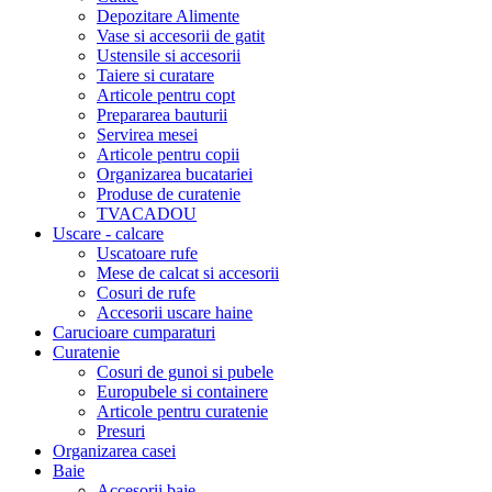
Depozitare Alimente
Vase si accesorii de gatit
Ustensile si accesorii
Taiere si curatare
Articole pentru copt
Prepararea bauturii
Servirea mesei
Articole pentru copii
Organizarea bucatariei
Produse de curatenie
TVACADOU
Uscare - calcare
Uscatoare rufe
Mese de calcat si accesorii
Cosuri de rufe
Accesorii uscare haine
Carucioare cumparaturi
Curatenie
Cosuri de gunoi si pubele
Europubele si containere
Articole pentru curatenie
Presuri
Organizarea casei
Baie
Accesorii baie