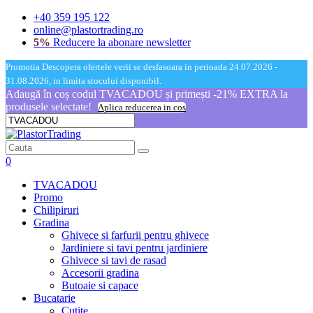
+40 359 195 122
online@plastortrading.ro
5%
Reducere la abonare newsletter
Promotia Descopera ofertele verii se desfasoara in perioada 24.07.2026 -
31.08.2026, in limita stocului disponibil.
Adaugă în coș codul TVACADOU și primești -21% EXTRA la
produsele selectate!
Aplica reducerea in cos
0
TVACADOU
Promo
Chilipiruri
Gradina
Ghivece si farfurii pentru ghivece
Jardiniere si tavi pentru jardiniere
Ghivece si tavi de rasad
Accesorii gradina
Butoaie si capace
Bucatarie
Cutite