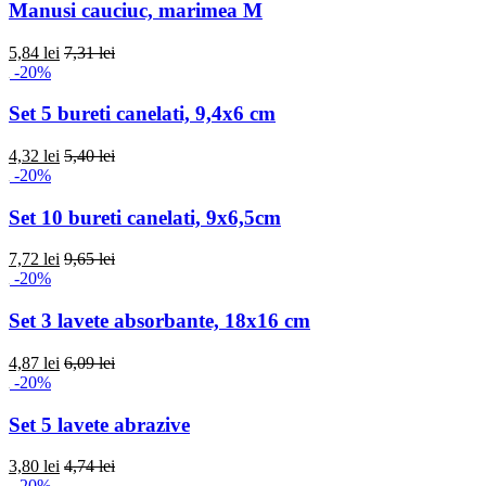
Manusi cauciuc, marimea M
5,84 lei
7,31 lei
-20%
Set 5 bureti canelati, 9,4x6 cm
4,32 lei
5,40 lei
-20%
Set 10 bureti canelati, 9x6,5cm
7,72 lei
9,65 lei
-20%
Set 3 lavete absorbante, 18x16 cm
4,87 lei
6,09 lei
-20%
Set 5 lavete abrazive
3,80 lei
4,74 lei
-20%