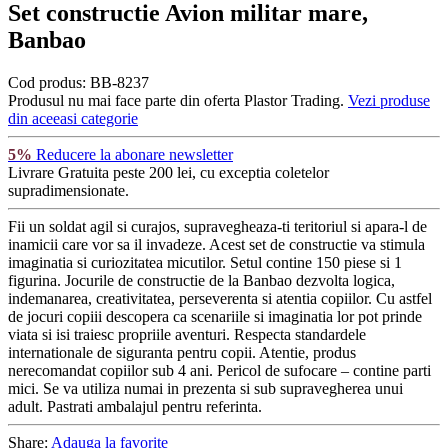
Set constructie Avion militar mare,
Banbao
Cod produs:
BB-8237
Produsul nu mai face parte din oferta Plastor Trading.
Vezi produse
din aceeasi categorie
5%
Reducere la abonare newsletter
Livrare Gratuita
peste 200 lei, cu exceptia coletelor
supradimensionate.
Fii un soldat agil si curajos, supravegheaza-ti teritoriul si apara-l de
inamicii care vor sa il invadeze. Acest set de constructie va stimula
imaginatia si curiozitatea micutilor. Setul contine 150 piese si 1
figurina. Jocurile de constructie de la Banbao dezvolta logica,
indemanarea, creativitatea, perseverenta si atentia copiilor. Cu astfel
de jocuri copiii descopera ca scenariile si imaginatia lor pot prinde
viata si isi traiesc propriile aventuri. Respecta standardele
internationale de siguranta pentru copii. Atentie, produs
nerecomandat copiilor sub 4 ani. Pericol de sufocare – contine parti
mici. Se va utiliza numai in prezenta si sub supravegherea unui
adult. Pastrati ambalajul pentru referinta.
Share:
Adauga la favorite