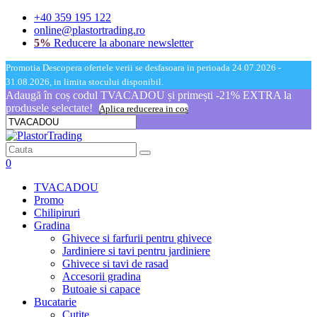
+40 359 195 122
online@plastortrading.ro
5%
Reducere la abonare newsletter
Promotia Descopera ofertele verii se desfasoara in perioada 24.07.2026 -
31.08.2026, in limita stocului disponibil.
Adaugă în coș codul TVACADOU și primești -21% EXTRA la
produsele selectate!
Aplica reducerea in cos
0
TVACADOU
Promo
Chilipiruri
Gradina
Ghivece si farfurii pentru ghivece
Jardiniere si tavi pentru jardiniere
Ghivece si tavi de rasad
Accesorii gradina
Butoaie si capace
Bucatarie
Cutite