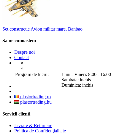
Set constructie Avion militar mare, Banbao
Sa ne cunoastem
Despre noi
Contact
Program de lucru:
Luni - Vineri: 8:00 - 16:00
Sambata: inchis
Duminica: inchis
plastortrading.ro
plastortrading.hu
Servicii clienti
Livrare & Returnare
Politica de Confidenţialitate