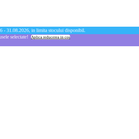
 - 31.08.2026, in limita stocului disponibil.
ele selectate!
Aplica reducerea in cos