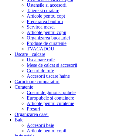
Ustensile si accesorii
Taiere si curatare
Articole pentru copt
Prepararea bauturii
Servirea mesei
Articole pentru copii
Organizarea bucatariei
Produse de curatenie
TVACADOU
Uscare - calcare
Uscatoare rufe
Mese de calcat si accesorii
Cosuri de rufe
Accesorii uscare haine
Carucioare cumparaturi
Curatenie
Cosuri de gunoi si pubele
Europubele si containere
Articole pentru curatenie
Presuri
Organizarea casei
Baie
Accesorii baie
Articole pentru copii