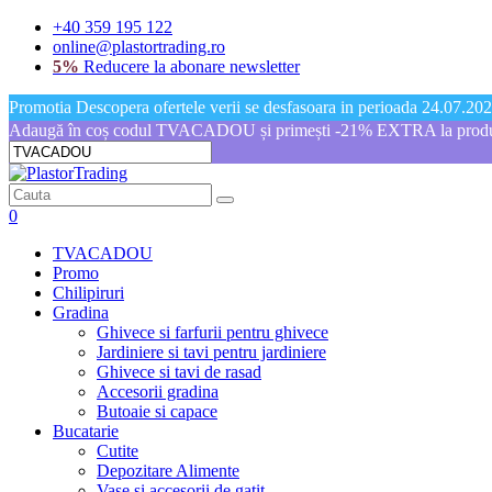
+40 359 195 122
online@plastortrading.ro
5%
Reducere la abonare newsletter
Promotia Descopera ofertele verii se desfasoara in perioada 24.07.2026
Adaugă în coș codul TVACADOU și primești -21% EXTRA la produs
0
TVACADOU
Promo
Chilipiruri
Gradina
Ghivece si farfurii pentru ghivece
Jardiniere si tavi pentru jardiniere
Ghivece si tavi de rasad
Accesorii gradina
Butoaie si capace
Bucatarie
Cutite
Depozitare Alimente
Vase si accesorii de gatit