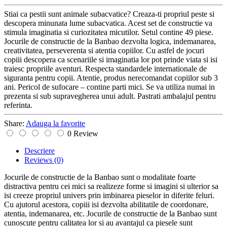
Stiai ca pestii sunt animale subacvatice? Creaza-ti propriul peste si
descopera minunata lume subacvatica. Acest set de constructie va
stimula imaginatia si curiozitatea micutilor. Setul contine 49 piese.
Jocurile de constructie de la Banbao dezvolta logica, indemanarea,
creativitatea, perseverenta si atentia copiilor. Cu astfel de jocuri
copiii descopera ca scenariile si imaginatia lor pot prinde viata si isi
traiesc propriile aventuri. Respecta standardele internationale de
siguranta pentru copii. Atentie, produs nerecomandat copiilor sub 3
ani. Pericol de sufocare – contine parti mici. Se va utiliza numai in
prezenta si sub supravegherea unui adult. Pastrati ambalajul pentru
referinta.
Share:
Adauga la favorite
0 Review
Descriere
Reviews
(0)
Jocurile de constructie de la Banbao sunt o modalitate foarte
distractiva pentru cei mici sa realizeze forme si imagini si ulterior sa
isi creeze propriul univers prin imbinarea pieselor in diferite feluri.
Cu ajutorul acestora, copiii isi dezvolta abilitatile de coordonare,
atentia, indemanarea, etc. Jocurile de constructie de la Banbao sunt
cunoscute pentru calitatea lor si au avantajul ca piesele sunt