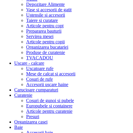
Depozitare Alimente
Vase si accesorii de gatit
Ustensile si accesorii
Taiere si curatare
Articole pentru copt
Prepararea bauturii
Servirea mesei
Articole pentru copii
Organizarea bucatariei
Produse de curatenie
TVACADOU
Uscare - calcare
Uscatoare rufe
Mese de calcat si accesorii
Cosuri de rufe
Accesorii uscare haine
Carucioare cumparaturi
Curatenie
Cosuri de gunoi si pubele
Europubele si containere
Articole pentru curatenie
Presuri
Organizarea casei
Baie
Accesorii baie