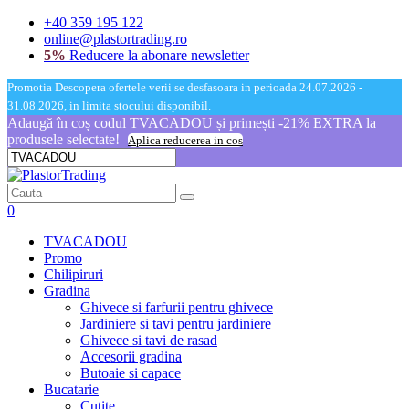
+40 359 195 122
online@plastortrading.ro
5%
Reducere la abonare newsletter
Promotia Descopera ofertele verii se desfasoara in perioada 24.07.2026 -
31.08.2026, in limita stocului disponibil.
Adaugă în coș codul TVACADOU și primești -21% EXTRA la
produsele selectate!
Aplica reducerea in cos
0
TVACADOU
Promo
Chilipiruri
Gradina
Ghivece si farfurii pentru ghivece
Jardiniere si tavi pentru jardiniere
Ghivece si tavi de rasad
Accesorii gradina
Butoaie si capace
Bucatarie
Cutite