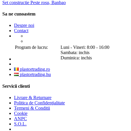
Set constructie Peste rosu, Banbao
Sa ne cunoastem
Despre noi
Contact
Program de lucru:
Luni - Vineri: 8:00 - 16:00
Sambata: inchis
Duminica: inchis
plastortrading.ro
plastortrading.hu
Servicii clienti
Livrare & Returnare
Politica de Confidenţialitate
Termeni & Conditii
Cookie
ANPC
S.O.L.