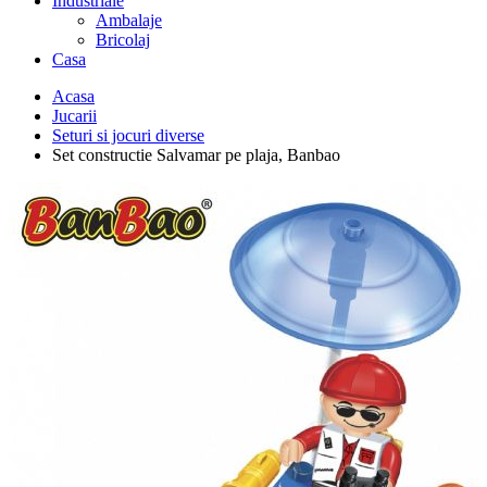
Industriale
Ambalaje
Bricolaj
Casa
Acasa
Jucarii
Seturi si jocuri diverse
Set constructie Salvamar pe plaja, Banbao