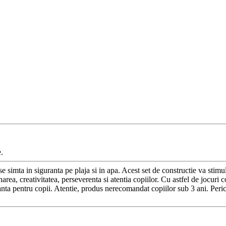
.
se simta in siguranta pe plaja si in apa. Acest set de constructie va stimul
ea, creativitatea, perseverenta si atentia copiilor. Cu astfel de jocuri cop
anta pentru copii. Atentie, produs nerecomandat copiilor sub 3 ani. Peric