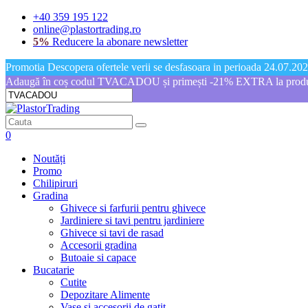
+40 359 195 122
online@plastortrading.ro
5%
Reducere la abonare newsletter
Promotia Descopera ofertele verii se desfasoara in perioada 24.07.2026
Adaugă în coș codul TVACADOU și primești -21% EXTRA la produs
0
Noutăți
Promo
Chilipiruri
Gradina
Ghivece si farfurii pentru ghivece
Jardiniere si tavi pentru jardiniere
Ghivece si tavi de rasad
Accesorii gradina
Butoaie si capace
Bucatarie
Cutite
Depozitare Alimente
Vase si accesorii de gatit