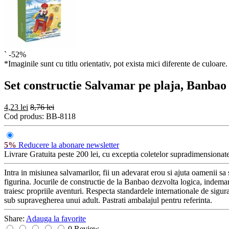
`
-52%
*Imaginile sunt cu titlu orientativ, pot exista mici diferente de culoare.
Set constructie Salvamar pe plaja, Banbao
4,23 lei
8,76 lei
Cod produs:
BB-8118
5%
Reducere la abonare newsletter
Livrare Gratuita
peste 200 lei, cu exceptia coletelor supradimensionate
Intra in misiunea salvamarilor, fii un adevarat erou si ajuta oamenii sa 
figurina. Jocurile de constructie de la Banbao dezvolta logica, indemanar
traiesc propriile aventuri. Respecta standardele internationale de sigur
sub supravegherea unui adult. Pastrati ambalajul pentru referinta.
Share:
Adauga la favorite
0 Review