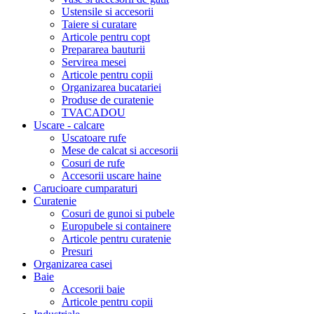
Ustensile si accesorii
Taiere si curatare
Articole pentru copt
Prepararea bauturii
Servirea mesei
Articole pentru copii
Organizarea bucatariei
Produse de curatenie
TVACADOU
Uscare - calcare
Uscatoare rufe
Mese de calcat si accesorii
Cosuri de rufe
Accesorii uscare haine
Carucioare cumparaturi
Curatenie
Cosuri de gunoi si pubele
Europubele si containere
Articole pentru curatenie
Presuri
Organizarea casei
Baie
Accesorii baie
Articole pentru copii