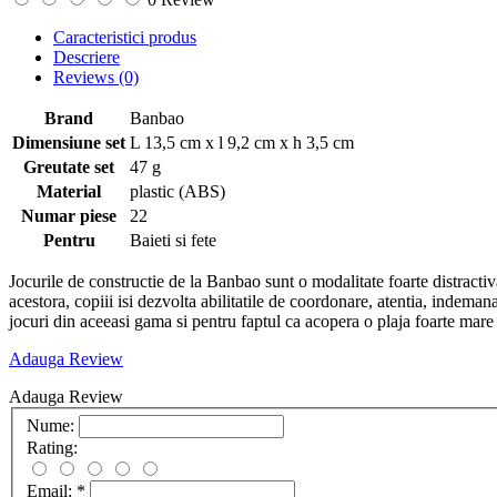
Caracteristici produs
Descriere
Reviews
(0)
Brand
Banbao
Dimensiune set
L 13,5 cm x l 9,2 cm x h 3,5 cm
Greutate set
47 g
Material
plastic (ABS)
Numar piese
22
Pentru
Baieti si fete
Jocurile de constructie de la Banbao sunt o modalitate foarte distractiva
acestora, copiii isi dezvolta abilitatile de coordonare, atentia, indeman
jocuri din aceeasi gama si pentru faptul ca acopera o plaja foarte mare de
Adauga Review
Adauga Review
Nume:
Rating:
Email:
*