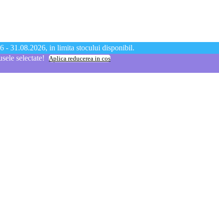
 - 31.08.2026, in limita stocului disponibil.
ele selectate!
Aplica reducerea in cos