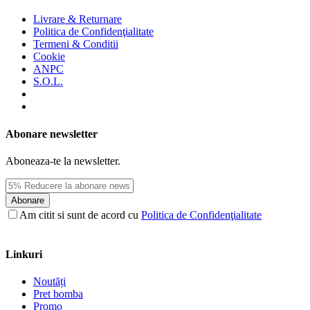
Livrare & Returnare
Politica de Confidenţialitate
Termeni & Conditii
Cookie
ANPC
S.O.L.
Abonare newsletter
Aboneaza-te la newsletter.
Abonare
Am citit si sunt de acord cu
Politica de Confidenţialitate
Linkuri
Noutăți
Pret bomba
Promo