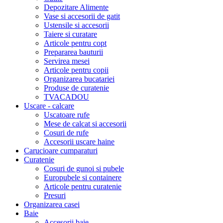
Depozitare Alimente
Vase si accesorii de gatit
Ustensile si accesorii
Taiere si curatare
Articole pentru copt
Prepararea bauturii
Servirea mesei
Articole pentru copii
Organizarea bucatariei
Produse de curatenie
TVACADOU
Uscare - calcare
Uscatoare rufe
Mese de calcat si accesorii
Cosuri de rufe
Accesorii uscare haine
Carucioare cumparaturi
Curatenie
Cosuri de gunoi si pubele
Europubele si containere
Articole pentru curatenie
Presuri
Organizarea casei
Baie
Accesorii baie