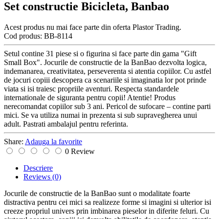
Set constructie Bicicleta, Banbao
Acest produs nu mai face parte din oferta Plastor Trading.
Cod produs:
BB-8114
Setul contine 31 piese si o figurina si face parte din gama "Gift
Small Box". Jocurile de constructie de la BanBao dezvolta logica,
indemanarea, creativitatea, perseverenta si atentia copiilor. Cu astfel
de jocuri copiii descopera ca scenariile si imaginatia lor pot prinde
viata si isi traiesc propriile aventuri. Respecta standardele
internationale de siguranta pentru copii! Atentie! Produs
nerecomandat copiilor sub 3 ani. Pericol de sufocare – contine parti
mici. Se va utiliza numai in prezenta si sub supravegherea unui
adult. Pastrati ambalajul pentru referinta.
Share:
Adauga la favorite
0 Review
Descriere
Reviews
(0)
Jocurile de constructie de la BanBao sunt o modalitate foarte
distractiva pentru cei mici sa realizeze forme si imagini si ulterior isi
creeze propriul univers prin imbinarea pieselor in diferite feluri. Cu