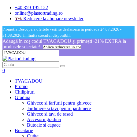
+40 359 195 122
online@plastortrading.ro
5%
Reducere la abonare newsletter
Promotia Descopera ofertele verii se desfasoara in perioada 24.07.2026 -
31.08.2026, in limita stocului disponibil.
Adaugă în coș codul TVACADOU și primești -21% EXTRA la
produsele selectate!
Aplica reducerea in cos
0
TVACADOU
Promo
Chilipiruri
Gradina
Ghivece si farfurii pentru ghivece
Jardiniere si tavi pentru jardiniere
Ghivece si tavi de rasad
Accesorii gradina
Butoaie si capace
Bucatarie
Cutite