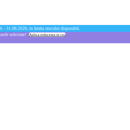
 - 31.08.2026, in limita stocului disponibil.
ele selectate!
Aplica reducerea in cos