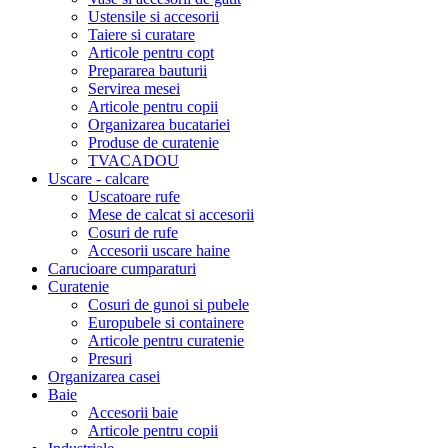
Ustensile si accesorii
Taiere si curatare
Articole pentru copt
Prepararea bauturii
Servirea mesei
Articole pentru copii
Organizarea bucatariei
Produse de curatenie
TVACADOU
Uscare - calcare
Uscatoare rufe
Mese de calcat si accesorii
Cosuri de rufe
Accesorii uscare haine
Carucioare cumparaturi
Curatenie
Cosuri de gunoi si pubele
Europubele si containere
Articole pentru curatenie
Presuri
Organizarea casei
Baie
Accesorii baie
Articole pentru copii