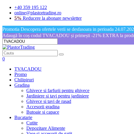
+40 359 195 122
online@plastortrading.ro
5%
Reducere la abonare newsletter
Promotia Descopera ofertele verii se desfasoara in perioada 24.07.2026
Adaugă în coș codul TVACADOU și primești -21% EXTRA la produs
0
TVACADOU
Promo
Chilipiruri
Gradina
Ghivece si farfurii pentru ghivece
Jardiniere si tavi pentru jardiniere
Ghivece si tavi de rasad
Accesorii gradina
Butoaie si capace
Bucatarie
Cutite
Depozitare Alimente
Vase si accesorii de gatit