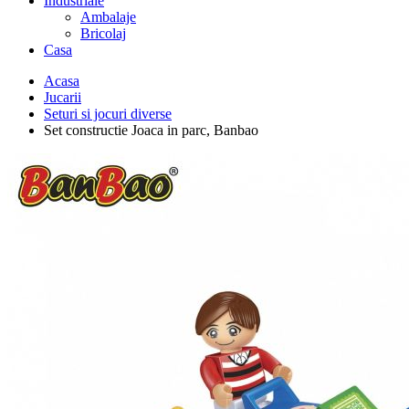
Industriale
Ambalaje
Bricolaj
Casa
Acasa
Jucarii
Seturi si jocuri diverse
Set constructie Joaca in parc, Banbao