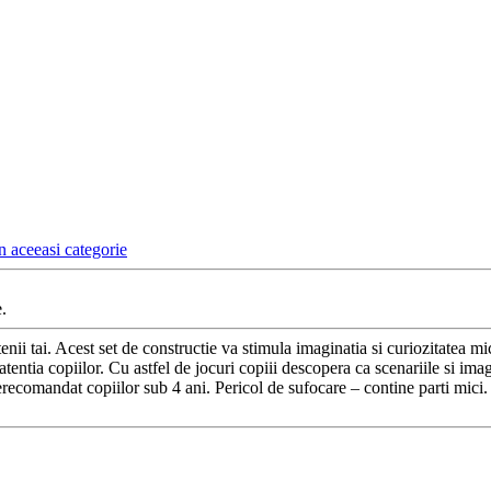
n aceeasi categorie
.
tenii tai. Acest set de constructie va stimula imaginatia si curiozitatea mi
entia copiilor. Cu astfel de jocuri copiii descopera ca scenariile si imagi
erecomandat copiilor sub 4 ani. Pericol de sufocare – contine parti mici.