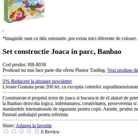
`
*Imaginile sunt cu titlu orientativ, pot exista mici diferente de culoare.
Set constructie Joaca in parc, Banbao
Cod produs:
BB-8038
Produsul nu mai face parte din oferta Plastor Trading.
Vezi produse di
5%
Reducere la abonare newsletter
Livrare Gratuita
peste 200 lei, cu exceptia coletelor supradimensionate
Construieste-ti propriul teren de joaca si bucura-te de el alaturi de prie
la Banbao dezvolta logica, indemanarea, creativitatea, perseverenta si at
standardele internationale de siguranta pentru copii. Atentie, produs n
Pastrati ambalajul pentru referinta.
Share:
Adauga la favorite
0 Review