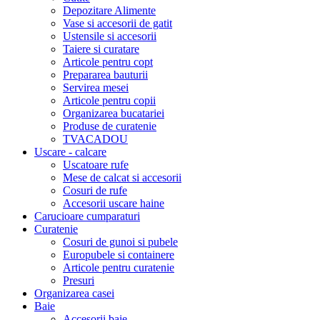
Depozitare Alimente
Vase si accesorii de gatit
Ustensile si accesorii
Taiere si curatare
Articole pentru copt
Prepararea bauturii
Servirea mesei
Articole pentru copii
Organizarea bucatariei
Produse de curatenie
TVACADOU
Uscare - calcare
Uscatoare rufe
Mese de calcat si accesorii
Cosuri de rufe
Accesorii uscare haine
Carucioare cumparaturi
Curatenie
Cosuri de gunoi si pubele
Europubele si containere
Articole pentru curatenie
Presuri
Organizarea casei
Baie
Accesorii baie