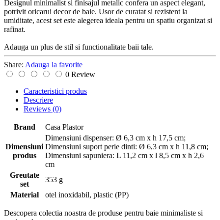
Designul minimalist si finisajul metalic confera un aspect elegant,
potrivit oricarui decor de baie. Usor de curatat si rezistent la
umiditate, acest set este alegerea ideala pentru un spatiu organizat si
rafinat.
Adauga un plus de stil si functionalitate baii tale.
Share:
Adauga la favorite
0 Review
Caracteristici produs
Descriere
Reviews
(0)
Brand
Casa Plastor
Dimensiuni dispenser: Ø 6,3 cm x h 17,5 cm;
Dimensiuni
Dimensiuni suport perie dinti: Ø 6,3 cm x h 11,8 cm;
produs
Dimensiuni sapuniera: L 11,2 cm x l 8,5 cm x h 2,6
cm
Greutate
353 g
set
Material
otel inoxidabil, plastic (PP)
Descopera colectia noastra de produse pentru baie minimaliste si