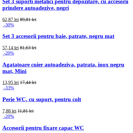
Set 3 suporti metalici pentru depozitare, cu accesorii
prindere autoadezive, negri
62,87 lei
89,81 lei
-30%
Set 3 accesorii pentru baie, patrate, negru mat
57,14 lei
81,63 lei
-20%
Agatatoare cuier autoadeziva, patrata, inox negru
mat, Mini
13,95 lei
17,44 lei
-33%
Perie WC, cu suport, pentru colt
7,88 lei
11,81 lei
-20%
Accesorii pentru fixare capac WC