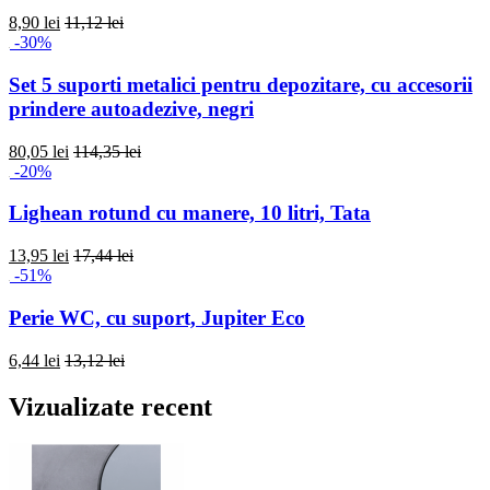
8,90 lei
11,12 lei
-30%
Set 5 suporti metalici pentru depozitare, cu accesorii
prindere autoadezive, negri
80,05 lei
114,35 lei
-20%
Lighean rotund cu manere, 10 litri, Tata
13,95 lei
17,44 lei
-51%
Perie WC, cu suport, Jupiter Eco
6,44 lei
13,12 lei
Vizualizate recent