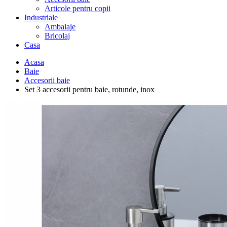
Articole pentru copii
Industriale
Ambalaje
Bricolaj
Casa
Acasa
Baie
Accesorii baie
Set 3 accesorii pentru baie, rotunde, inox