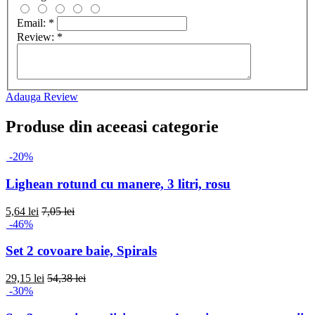
Email:
*
Review:
*
Adauga Review
Produse din aceeasi categorie
-20%
Lighean rotund cu manere, 3 litri, rosu
5,64 lei
7,05 lei
-46%
Set 2 covoare baie, Spirals
29,15 lei
54,38 lei
-30%