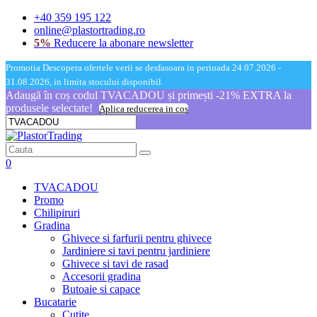
+40 359 195 122
online@plastortrading.ro
5%
Reducere la abonare newsletter
Promotia Descopera ofertele verii se desfasoara in perioada 24.07.2026 -
31.08.2026, in limita stocului disponibil.
Adaugă în coș codul TVACADOU și primești -21% EXTRA la
produsele selectate!
Aplica reducerea in cos
0
TVACADOU
Promo
Chilipiruri
Gradina
Ghivece si farfurii pentru ghivece
Jardiniere si tavi pentru jardiniere
Ghivece si tavi de rasad
Accesorii gradina
Butoaie si capace
Bucatarie
Cutite