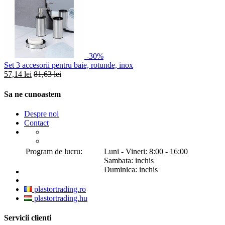
-30%
Set 3 accesorii pentru baie, rotunde, inox
57,14 lei
81,63 lei
Sa ne cunoastem
Despre noi
Contact
Program de lucru:
Luni - Vineri: 8:00 - 16:00
Sambata: inchis
Duminica: inchis
plastortrading.ro
plastortrading.hu
Servicii clienti