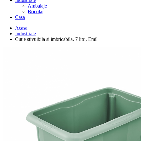
Industriale
Ambalaje
Bricolaj
Casa
Acasa
Industriale
Cutie stivuibila si imbricabila, 7 litri, Emil