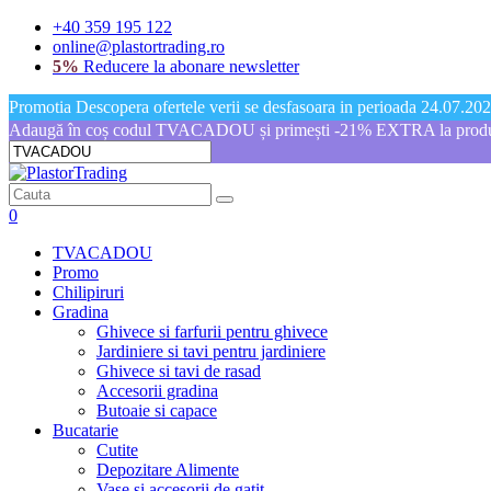
+40 359 195 122
online@plastortrading.ro
5%
Reducere la abonare newsletter
Promotia Descopera ofertele verii se desfasoara in perioada 24.07.2026
Adaugă în coș codul TVACADOU și primești -21% EXTRA la produs
0
TVACADOU
Promo
Chilipiruri
Gradina
Ghivece si farfurii pentru ghivece
Jardiniere si tavi pentru jardiniere
Ghivece si tavi de rasad
Accesorii gradina
Butoaie si capace
Bucatarie
Cutite
Depozitare Alimente
Vase si accesorii de gatit