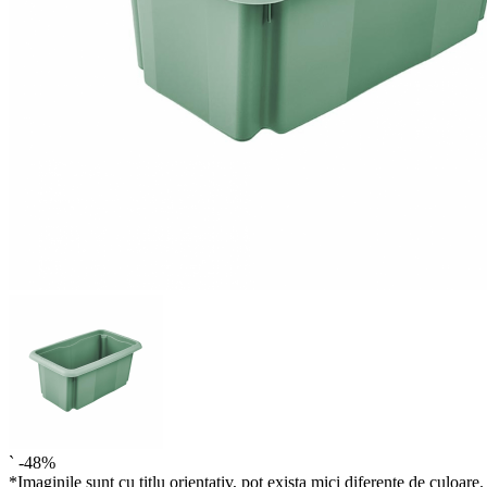
`
-48%
*Imaginile sunt cu titlu orientativ, pot exista mici diferente de culoare.