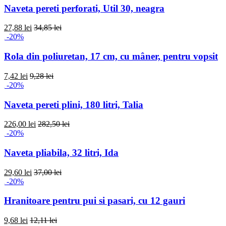
Naveta pereti perforati, Util 30, neagra
27,88 lei
34,85 lei
-20%
Rola din poliuretan, 17 cm, cu mâner, pentru vopsit
7,42 lei
9,28 lei
-20%
Naveta pereti plini, 180 litri, Talia
226,00 lei
282,50 lei
-20%
Naveta pliabila, 32 litri, Ida
29,60 lei
37,00 lei
-20%
Hranitoare pentru pui si pasari, cu 12 gauri
9,68 lei
12,11 lei