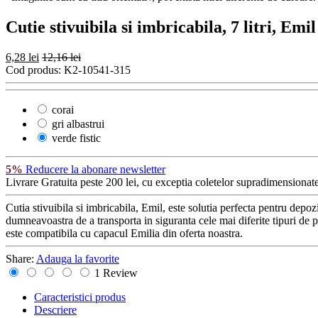
Cutie stivuibila si imbricabila, 7 litri, Emil
6,28 lei
12,16 lei
Cod produs:
K2-10541-315
corai
gri albastrui
verde fistic
5%
Reducere la abonare newsletter
Livrare Gratuita
peste 200 lei, cu exceptia coletelor supradimensionate
Cutia stivuibila si imbricabila, Emil, este solutia perfecta pentru depoz
dumneavoastra de a transporta in siguranta cele mai diferite tipuri de p
este compatibila cu capacul Emilia din oferta noastra.
Share:
Adauga la favorite
1 Review
Caracteristici produs
Descriere