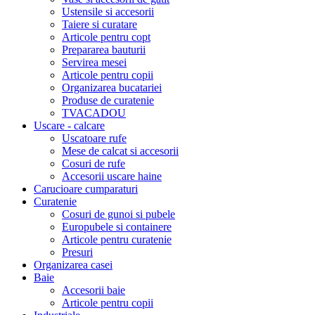
Ustensile si accesorii
Taiere si curatare
Articole pentru copt
Prepararea bauturii
Servirea mesei
Articole pentru copii
Organizarea bucatariei
Produse de curatenie
TVACADOU
Uscare - calcare
Uscatoare rufe
Mese de calcat si accesorii
Cosuri de rufe
Accesorii uscare haine
Carucioare cumparaturi
Curatenie
Cosuri de gunoi si pubele
Europubele si containere
Articole pentru curatenie
Presuri
Organizarea casei
Baie
Accesorii baie
Articole pentru copii