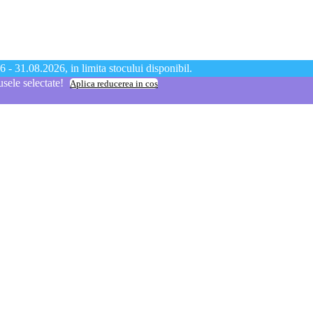
 - 31.08.2026, in limita stocului disponibil.
ele selectate!
Aplica reducerea in cos