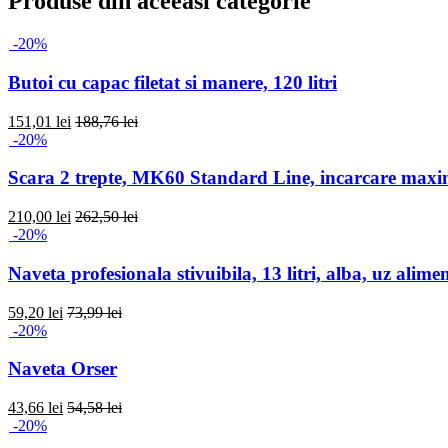
Produse din aceeasi categorie
-20%
Butoi cu capac filetat si manere, 120 litri
151,01 lei
188,76 lei
-20%
Scara 2 trepte, MK60 Standard Line, incarcare max
210,00 lei
262,50 lei
-20%
Naveta profesionala stivuibila, 13 litri, alba, uz alime
59,20 lei
73,99 lei
-20%
Naveta Orser
43,66 lei
54,58 lei
-20%