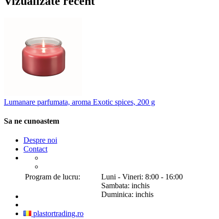
Vizualizate recent
Lumanare parfumata, aroma Exotic spices, 200 g
Sa ne cunoastem
Despre noi
Contact
Program de lucru:
Luni - Vineri: 8:00 - 16:00
Sambata: inchis
Duminica: inchis
plastortrading.ro