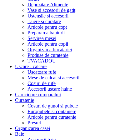
Depozitare Alimente
Vase si accesorii de gatit
Ustensile si accesorii
Taiere si curatare
Articole pentru copt
Prepararea bauturii
Servirea mesei
Articole pentru copii
Organizarea bucatariei
Produse de curatenie
TVACADOU
Uscare - calcare
Uscatoare rufe
Mese de calcat si accesorii
Cosuri de rufe
Accesorii uscare haine
Carucioare cumparaturi
Curatenie
Cosuri de gunoi si pubele
Europubele si containere
Articole pentru curatenie
Presuri
Organizarea casei
Baie
Accesorii baie