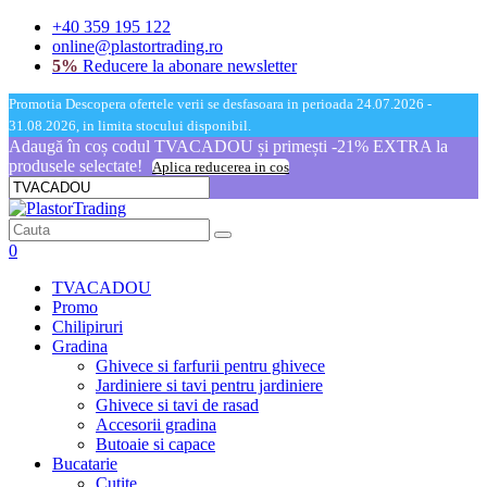
+40 359 195 122
online@plastortrading.ro
5%
Reducere la abonare newsletter
Promotia Descopera ofertele verii se desfasoara in perioada 24.07.2026 -
31.08.2026, in limita stocului disponibil.
Adaugă în coș codul TVACADOU și primești -21% EXTRA la
produsele selectate!
Aplica reducerea in cos
0
TVACADOU
Promo
Chilipiruri
Gradina
Ghivece si farfurii pentru ghivece
Jardiniere si tavi pentru jardiniere
Ghivece si tavi de rasad
Accesorii gradina
Butoaie si capace
Bucatarie
Cutite