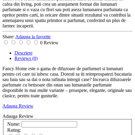
cafea din living, poti crea un aranjament format din lumanari
parfumate si o vaza cu flori sau poti aseza lumanarea parfumata ca
opritor pentru carti, in oricare dintre situatii rezultatul va contribui la
amenajarea unui spatiu primitor si parfumat, conferind un plus de
farmec incaperii.
Share:
Adauga la favorite
0 Review
Descriere
Reviews
(0)
Fancy Home este o gama de difuzoare de parfumuri si lumanari
pentru cei care isi iubesc casa. Doresti sa iti reimprospatezi bucataria
sau baia sau sa dai o nota rafinata intregii case? Incearca difuzoarele
parfumate cu betisoare din ratan sau lumanarile parfumate
disponibile in mai multe variante – proaspete, elegante, originale sau
clasice, pentru toate gusturile.
Adauga Review
Adauga Review
Nume:
Rating: