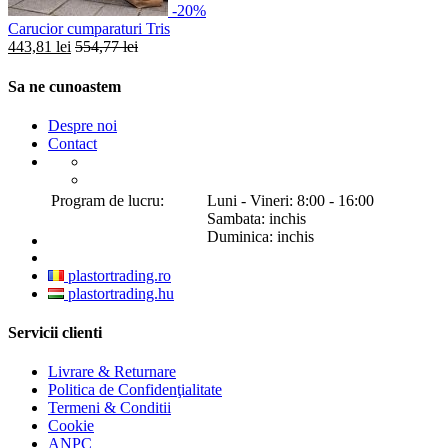
-20%
Carucior cumparaturi Tris
443,81 lei
554,77 lei
Sa ne cunoastem
Despre noi
Contact
Program de lucru:
Luni - Vineri: 8:00 - 16:00
Sambata: inchis
Duminica: inchis
plastortrading.ro
plastortrading.hu
Servicii clienti
Livrare & Returnare
Politica de Confidenţialitate
Termeni & Conditii
Cookie
ANPC