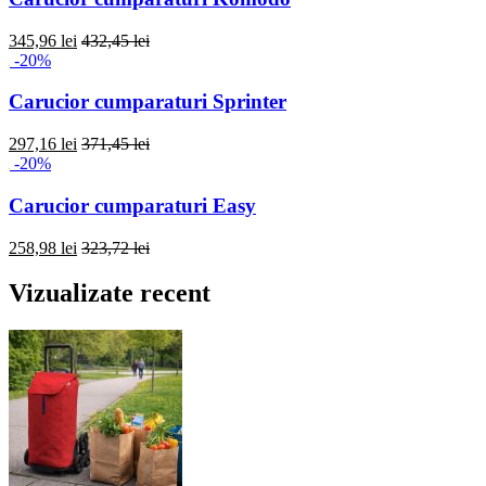
345,96 lei
432,45 lei
-20%
Carucior cumparaturi Sprinter
297,16 lei
371,45 lei
-20%
Carucior cumparaturi Easy
258,98 lei
323,72 lei
Vizualizate recent