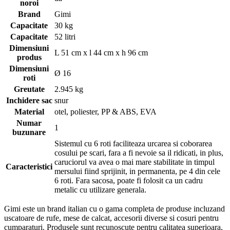
noroi
Brand
Gimi
Capacitate
30 kg
Capacitate
52 litri
Dimensiuni
L 51 cm x l 44 cm x h 96 cm
produs
Dimensiuni
Ø 16
roti
Greutate
2.945 kg
Inchidere sac
snur
Material
otel, poliester, PP & ABS, EVA
Numar
1
buzunare
Sistemul cu 6 roti faciliteaza urcarea si coborarea
cosului pe scari, fara a fi nevoie sa il ridicati, in plus,
caruciorul va avea o mai mare stabilitate in timpul
Caracteristici
mersului fiind sprijinit, in permanenta, pe 4 din cele
6 roti. Fara sacosa, poate fi folosit ca un cadru
metalic cu utilizare generala.
Gimi este un brand italian cu o gama completa de produse incluzand
uscatoare de rufe, mese de calcat, accesorii diverse si cosuri pentru
cumparaturi. Produsele sunt recunoscute pentru calitatea superioara,