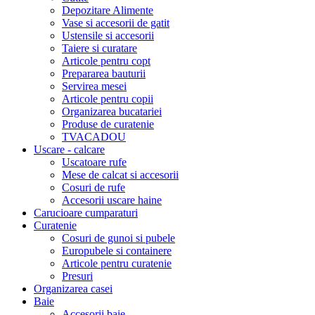
Depozitare Alimente
Vase si accesorii de gatit
Ustensile si accesorii
Taiere si curatare
Articole pentru copt
Prepararea bauturii
Servirea mesei
Articole pentru copii
Organizarea bucatariei
Produse de curatenie
TVACADOU
Uscare - calcare
Uscatoare rufe
Mese de calcat si accesorii
Cosuri de rufe
Accesorii uscare haine
Carucioare cumparaturi
Curatenie
Cosuri de gunoi si pubele
Europubele si containere
Articole pentru curatenie
Presuri
Organizarea casei
Baie
Accesorii baie