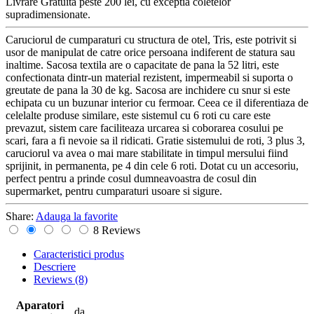
Livrare Gratuita
peste 200 lei, cu exceptia coletelor
supradimensionate.
Caruciorul de cumparaturi cu structura de otel, Tris, este potrivit si
usor de manipulat de catre orice persoana indiferent de statura sau
inaltime. Sacosa textila are o capacitate de pana la 52 litri, este
confectionata dintr-un material rezistent, impermeabil si suporta o
greutate de pana la 30 de kg. Sacosa are inchidere cu snur si este
echipata cu un buzunar interior cu fermoar. Ceea ce il diferentiaza de
celelalte produse similare, este sistemul cu 6 roti cu care este
prevazut, sistem care faciliteaza urcarea si coborarea cosului pe
scari, fara a fi nevoie sa il ridicati. Gratie sistemului de roti, 3 plus 3,
caruciorul va avea o mai mare stabilitate in timpul mersului fiind
sprijinit, in permanenta, pe 4 din cele 6 roti. Dotat cu un accesoriu,
perfect pentru a prinde cosul dumneavoastra de cosul din
supermarket, pentru cumparaturi usoare si sigure.
Share:
Adauga la favorite
8 Reviews
Caracteristici produs
Descriere
Reviews
(8)
Aparatori
da