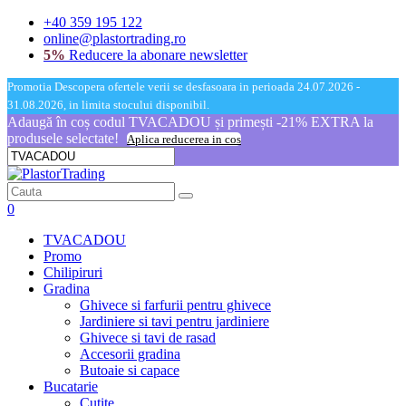
+40 359 195 122
online@plastortrading.ro
5%
Reducere la abonare newsletter
Promotia Descopera ofertele verii se desfasoara in perioada 24.07.2026 -
31.08.2026, in limita stocului disponibil.
Adaugă în coș codul TVACADOU și primești -21% EXTRA la
produsele selectate!
Aplica reducerea in cos
0
TVACADOU
Promo
Chilipiruri
Gradina
Ghivece si farfurii pentru ghivece
Jardiniere si tavi pentru jardiniere
Ghivece si tavi de rasad
Accesorii gradina
Butoaie si capace
Bucatarie
Cutite