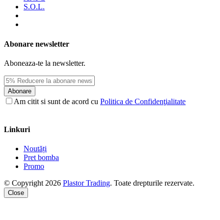
S.O.L.
Abonare newsletter
Aboneaza-te la newsletter.
Abonare
Am citit si sunt de acord cu
Politica de Confidenţialitate
Linkuri
Noutăți
Pret bomba
Promo
© Copyright 2026
Plastor Trading
. Toate drepturile rezervate.
Close