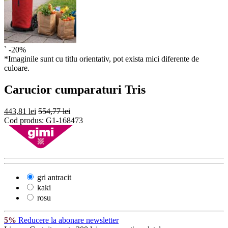
`
-20%
*Imaginile sunt cu titlu orientativ, pot exista mici diferente de
culoare.
Carucior cumparaturi Tris
443,81 lei
554,77 lei
Cod produs:
G1-168473
gri antracit
kaki
rosu
5%
Reducere la abonare newsletter