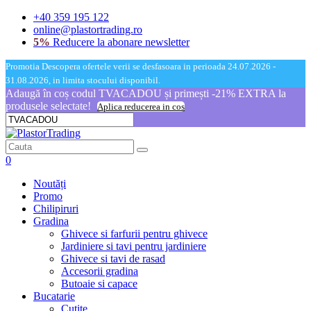
+40 359 195 122
online@plastortrading.ro
5%
Reducere la abonare newsletter
Promotia Descopera ofertele verii se desfasoara in perioada 24.07.2026 -
31.08.2026, in limita stocului disponibil.
Adaugă în coș codul TVACADOU și primești -21% EXTRA la
produsele selectate!
Aplica reducerea in cos
0
Noutăți
Promo
Chilipiruri
Gradina
Ghivece si farfurii pentru ghivece
Jardiniere si tavi pentru jardiniere
Ghivece si tavi de rasad
Accesorii gradina
Butoaie si capace
Bucatarie
Cutite