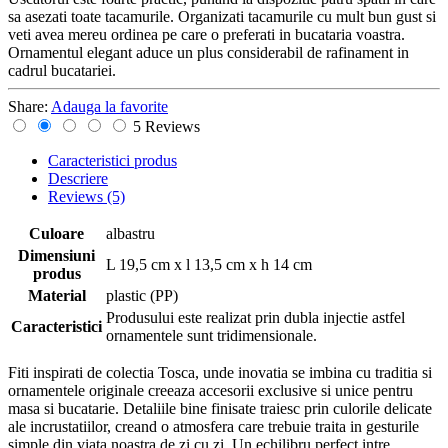
sa asezati toate tacamurile. Organizati tacamurile cu mult bun gust si
veti avea mereu ordinea pe care o preferati in bucataria voastra.
Ornamentul elegant aduce un plus considerabil de rafinament in
cadrul bucatariei.
Share:
Adauga la favorite
5 Reviews
Caracteristici produs
Descriere
Reviews
(5)
Culoare
albastru
Dimensiuni
L 19,5 cm x l 13,5 cm x h 14 cm
produs
Material
plastic (PP)
Produsului este realizat prin dubla injectie astfel
Caracteristici
ornamentele sunt tridimensionale.
Fiti inspirati de colectia Tosca, unde inovatia se imbina cu traditia si
ornamentele originale creeaza accesorii exclusive si unice pentru
masa si bucatarie. Detaliile bine finisate traiesc prin culorile delicate
ale incrustatiilor, creand o atmosfera care trebuie traita in gesturile
simple din viata noastra de zi cu zi. Un echilibru perfect intre