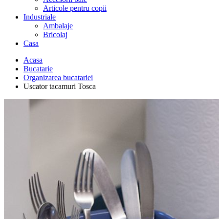
Articole pentru copii
Industriale
Ambalaje
Bricolaj
Casa
Acasa
Bucatarie
Organizarea bucatariei
Uscator tacamuri Tosca