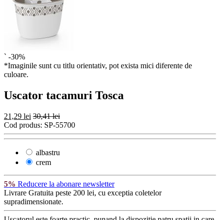
`
-30%
*Imaginile sunt cu titlu orientativ, pot exista mici diferente de
culoare.
Uscator tacamuri Tosca
21,29 lei
30,41 lei
Cod produs:
SP-55700
albastru
crem
5%
Reducere la abonare newsletter
Livrare Gratuita
peste 200 lei, cu exceptia coletelor
supradimensionate.
Uscatorul este foarte practic, punand la dispozitie patru spatii in care