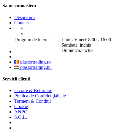
Sa ne cunoastem
Despre noi
Contact
Program de lucru:
Luni - Vineri: 8:00 - 16:00
Sambata: inchis
Duminica: inchis
plastortrading.ro
plastortrading.hu
Servicii clienti
Livrare & Returnare
Politica de Confidenţialitate
Termeni & Conditii
Cookie
ANPC
S.O.L.