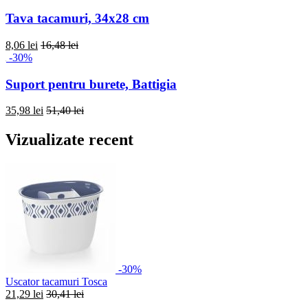
Tava tacamuri, 34x28 cm
8,06 lei
16,48 lei
-30%
Suport pentru burete, Battigia
35,98 lei
51,40 lei
Vizualizate recent
-30%
Uscator tacamuri Tosca
21,29 lei
30,41 lei