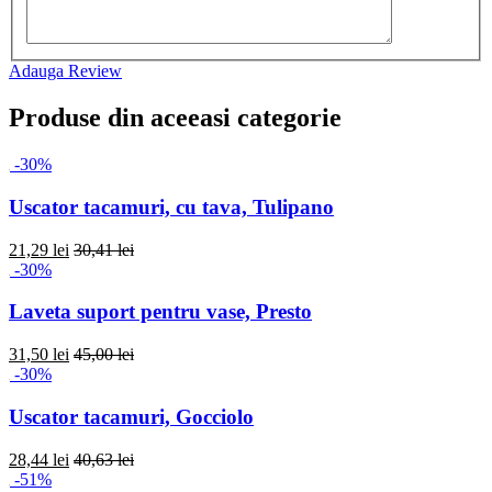
Adauga Review
Produse din aceeasi categorie
-30%
Uscator tacamuri, cu tava, Tulipano
21,29 lei
30,41 lei
-30%
Laveta suport pentru vase, Presto
31,50 lei
45,00 lei
-30%
Uscator tacamuri, Gocciolo
28,44 lei
40,63 lei
-51%