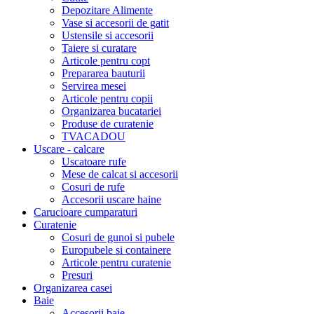
Depozitare Alimente
Vase si accesorii de gatit
Ustensile si accesorii
Taiere si curatare
Articole pentru copt
Prepararea bauturii
Servirea mesei
Articole pentru copii
Organizarea bucatariei
Produse de curatenie
TVACADOU
Uscare - calcare
Uscatoare rufe
Mese de calcat si accesorii
Cosuri de rufe
Accesorii uscare haine
Carucioare cumparaturi
Curatenie
Cosuri de gunoi si pubele
Europubele si containere
Articole pentru curatenie
Presuri
Organizarea casei
Baie
Accesorii baie