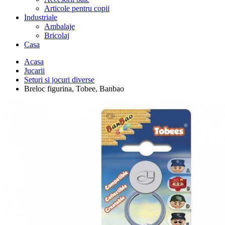
Articole pentru copii
Industriale
Ambalaje
Bricolaj
Casa
Acasa
Jucarii
Seturi si jocuri diverse
Breloc figurina, Tobee, Banbao