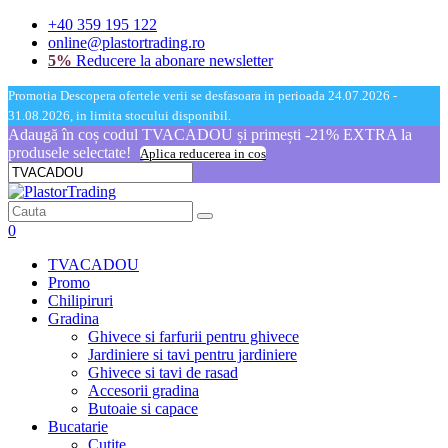
+40 359 195 122
online@plastortrading.ro
5%
Reducere la abonare newsletter
Promotia Descopera ofertele verii se desfasoara in perioada 24.07.2026 -
31.08.2026, in limita stocului disponibil.
Adaugă în coș codul TVACADOU și primești -21% EXTRA la
produsele selectate!
Aplica reducerea in cos
0
TVACADOU
Promo
Chilipiruri
Gradina
Ghivece si farfurii pentru ghivece
Jardiniere si tavi pentru jardiniere
Ghivece si tavi de rasad
Accesorii gradina
Butoaie si capace
Bucatarie
Cutite