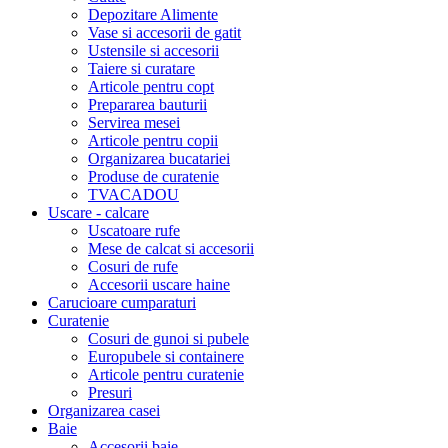
Depozitare Alimente
Vase si accesorii de gatit
Ustensile si accesorii
Taiere si curatare
Articole pentru copt
Prepararea bauturii
Servirea mesei
Articole pentru copii
Organizarea bucatariei
Produse de curatenie
TVACADOU
Uscare - calcare
Uscatoare rufe
Mese de calcat si accesorii
Cosuri de rufe
Accesorii uscare haine
Carucioare cumparaturi
Curatenie
Cosuri de gunoi si pubele
Europubele si containere
Articole pentru curatenie
Presuri
Organizarea casei
Baie
Accesorii baie