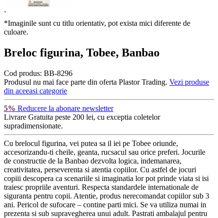
`
*Imaginile sunt cu titlu orientativ, pot exista mici diferente de
culoare.
Breloc figurina, Tobee, Banbao
Cod produs:
BB-8296
Produsul nu mai face parte din oferta Plastor Trading.
Vezi produse
din aceeasi categorie
5%
Reducere la abonare newsletter
Livrare Gratuita
peste 200 lei, cu exceptia coletelor
supradimensionate.
Cu brelocul figurina, vei putea sa il iei pe Tobee oriunde,
accesorizandu-ti cheile, geanta, rucsacul sau orice preferi. Jocurile
de constructie de la Banbao dezvolta logica, indemanarea,
creativitatea, perseverenta si atentia copiilor. Cu astfel de jocuri
copiii descopera ca scenariile si imaginatia lor pot prinde viata si isi
traiesc propriile aventuri. Respecta standardele internationale de
siguranta pentru copii. Atentie, produs nerecomandat copiilor sub 3
ani. Pericol de sufocare – contine parti mici. Se va utiliza numai in
prezenta si sub supravegherea unui adult. Pastrati ambalajul pentru