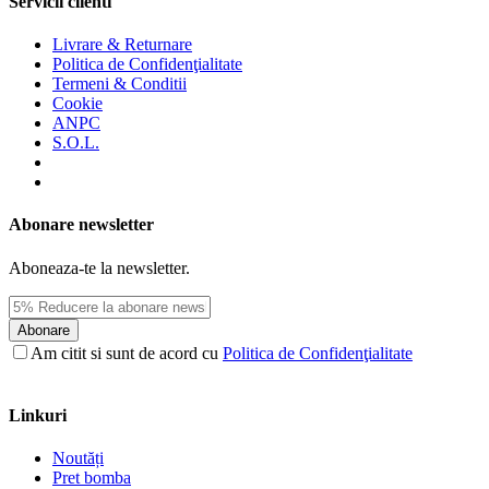
Servicii clienti
Livrare & Returnare
Politica de Confidenţialitate
Termeni & Conditii
Cookie
ANPC
S.O.L.
Abonare newsletter
Aboneaza-te la newsletter.
Abonare
Am citit si sunt de acord cu
Politica de Confidenţialitate
Linkuri
Noutăți
Pret bomba